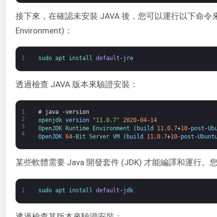
接下來，在確認未安裝 JAVA 後，您可以運行以下命令來安裝 J
Environment)：
1
sudo 
apt 
install 
default
-
jre
透過檢查 JAVA 版本來驗證安裝：
1
# java -version
2
openjdk 
version
"11.0.7"
2020
-
04
-
14
3
OpenJDK 
Runtime 
Environment
(
build
11.0.7
+
10
-
post
-
Ub
4
OpenJDK
64
-
Bit 
Server 
VM
(
build
11.0.7
+
10
-
post
-
Ubunt
某些軟體需要 Java 開發套件 (JDK) 才能編譯和運
1
sudo 
apt 
install 
default
-
jdk
透過檢查其版本來驗證安裝：