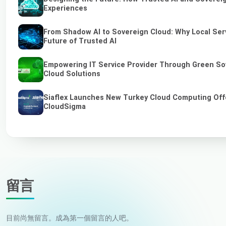
Experiences
From Shadow AI to Sovereign Cloud: Why Local Serv
Future of Trusted AI
Empowering IT Service Provider Through Green So
Cloud Solutions
Siaflex Launches New Turkey Cloud Computing Off
CloudSigma
留言
目前尚無留言。成為第一個留言的人吧。