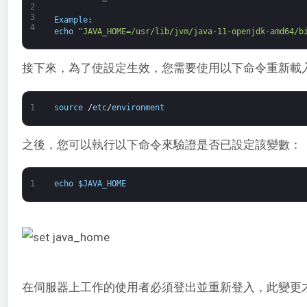
2
3
Example
:
4
echo
"JAVA_HOME=/usr/lib/jvm/java-11-openjdk-amd64/b
接下來，為了使設定生效，您需要使用以下命令重新載
1
source
/
etc
/
environment
之後，您可以執行以下命令來驗證是否已設定該變數：
1
echo
$
JAVA_HOME
在伺服器上工作的使用者必須登出並重新登入，此變更