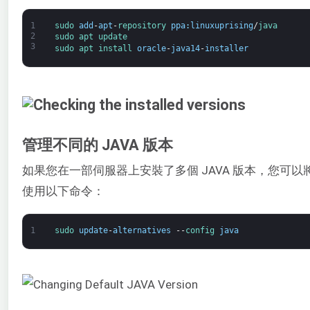
1
sudo 
add
-
apt
-
repository 
ppa
:
linuxuprising
/
java
2
sudo 
apt 
update
3
sudo 
apt 
install 
oracle
-
java14
-
installer
管理不同的 JAVA 版本
如果您在一部伺服器上安裝了多個 JAVA 版本，您可
使用以下命令：
1
sudo 
update
-
alternatives
--
config 
java