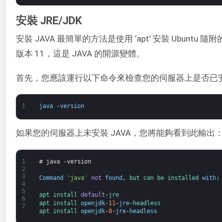
安裝 JRE/JDK
安裝 JAVA 最簡單的方法是使用 ‘apt’ 安裝 Ubuntu 隨附的版
版本 11，這是 JAVA 的開源變體。
首先，您應該運行以下命令來檢查您的伺服器上是否已安裝
1
java
-
version
如果您的伺服器上未安裝 JAVA，您將能夠看到此輸出
1
# java -version
2
3
Command
'java'
not
found
,
but 
can 
be 
installed 
with
:
4
5
apt 
install 
default
-
jre
6
apt 
install 
openjdk
-
11
-
jre
-
headless
7
apt 
install 
openjdk
-
8
-
jre
-
headless