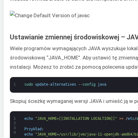
Ustawianie zmiennej środowiskowej – J
Wiele programów wymagających JAVA wyszukuje lokaliz
środowiskowej “JAVA_HOME”. Aby ustawić tę zmienną, 
instalacji. Możesz to zrobić za pomocą polecenia updat
1
sudo 
update
-
alternatives
--
config 
java
Skopiuj ścieżkę wymaganej wersji JAVA i umieść ją w 
1
echo
"JAVA_HOME=[[INSTALLATION LOCALTION]]"
>
>
/
etc
/
2
3
Przykład
:
4
echo
"JAVA_HOME=/usr/lib/jvm/java-11-openjdk-amd64/b