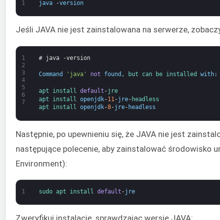
1
java
-
version
Jeśli JAVA nie jest zainstalowana na serwerze, zobacz
1
# java -version
2
3
Command
'java'
not
found
,
but 
can 
be 
installed 
with
:
4
5
apt 
install 
default
-
jre
6
apt 
install 
openjdk
-
11
-
jre
-
headless
7
apt 
install 
openjdk
-
8
-
jre
-
headless
Następnie, po upewnieniu się, że JAVA nie jest zainst
następujące polecenie, aby zainstalować środowisko 
Environment):
1
sudo 
apt 
install 
default
-
jre
Zweryfikuj instalację, sprawdzając wersję JAVA: