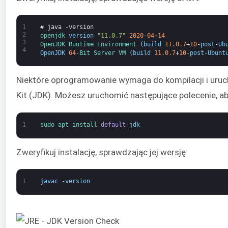
1
# java -version
2
openjdk 
version
"11.0.7"
2020
-
04
-
14
3
OpenJDK 
Runtime 
Environment
(
build
11.0.7
+
10
-
post
-
Ub
4
OpenJDK
64
-
Bit 
Server 
VM
(
build
11.0.7
+
10
-
post
-
Ubunt
Niektóre oprogramowanie wymaga do kompilacji i uru
Kit (JDK). Możesz uruchomić następujące polecenie, a
1
sudo 
apt 
install 
default
-
jdk
Zweryfikuj instalację, sprawdzając jej wersję:
1
javac
-
version