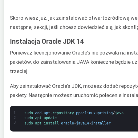
Skoro wiesz już, jak zainstalować otwartoźródłową we
następnej sekcji, jeśli chcesz dowiedzieć się, jak skon
Instalacja Oracle JDK 14
Ponieważ licencjonowanie Oracle’s nie pozwala na in
pakietów, do zainstalowania JAVA konieczne będzie uży
trzeciej.
Aby zainstalować Oracle’s JDK, możesz dodać repozyto
pakiety. Następnie możesz uruchomić polecenie instalac
1
sudo 
add
-
apt
-
repository 
ppa
:
linuxuprising
/
java
2
sudo 
apt 
update
3
sudo 
apt 
install 
oracle
-
java14
-
installer