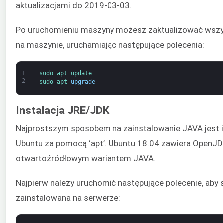
aktualizacjami do 2019-03-03.
Po uruchomieniu maszyny możesz zaktualizować wszystk
na maszynie, uruchamiając następujące polecenia:
1
sudo 
apt 
update
2
sudo 
apt 
upgrade
Instalacja JRE/JDK
Najprostszym sposobem na zainstalowanie JAVA jest in
Ubuntu za pomocą ‘apt’. Ubuntu 18.04 zawiera OpenJDK 
otwartoźródłowym wariantem JAVA.
Najpierw należy uruchomić następujące polecenie, aby 
zainstalowana na serwerze: