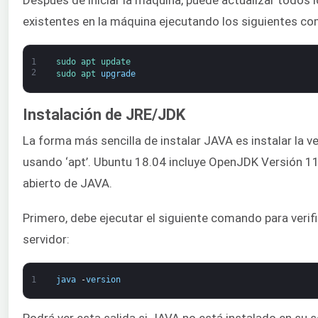
existentes en la máquina ejecutando los siguientes c
1
sudo 
apt 
update
2
sudo 
apt 
upgrade
Instalación de JRE/JDK
La forma más sencilla de instalar JAVA es instalar la
usando ‘apt’. Ubuntu 18.04 incluye OpenJDK Versión 11
abierto de JAVA.
Primero, debe ejecutar el siguiente comando para verifi
servidor:
1
java
-
version