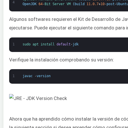
4
OpenJDK
64
-
Bit 
Server 
VM
(
build
11.0.7
+
10
-
post
-
Ubunt
Algunos softwares requieren el Kit de Desarrollo de Ja
ejecutarse. Puede ejecutar el siguiente comando para in
1
sudo 
apt 
install 
default
-
jdk
Verifique la instalación comprobando su versión:
1
javac
-
version
Ahora que ha aprendido cómo instalar la versión de có
la siguiente sección si desea aprender cómo configura