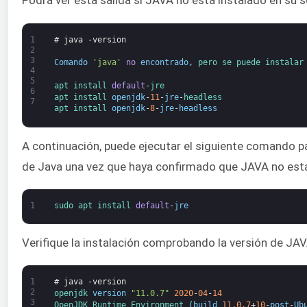
Podrá ver esta salida si JAVA no está instalado en su s
1
# java -version
2
3
Comando
'java'
no
encontrado
,
pero 
se 
puede 
instalar
4
5
apt 
install 
default
-
jre
6
apt 
install 
openjdk
-
11
-
jre
-
headless
7
apt 
install 
openjdk
-
8
-
jre
-
headless
A continuación, puede ejecutar el siguiente comando pa
de Java una vez que haya confirmado que JAVA no está
1
sudo 
apt 
install 
default
-
jre
Verifique la instalación comprobando la versión de JAV
1
# java -version
2
openjdk 
version
"11.0.7"
2020
-
04
-
14
3
OpenJDK 
Runtime 
Environment
(
build
11.0.7
+
10
-
post
-
Ub