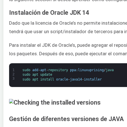
Instalación de Oracle JDK 14
Dado que la licencia de Oracle’s no permite instalacio
tendrá que usar un script/instalador de terceros para i
Para instalar el JDK de Oracle’s, puede agregar el reposi
los paquetes. Después de eso, puede ejecutar el coman
1
sudo 
add
-
apt
-
repository 
ppa
:
linuxuprising
/
java
2
sudo 
apt 
update
3
sudo 
apt 
install 
oracle
-
java14
-
installer
Gestión de diferentes versiones de JAVA