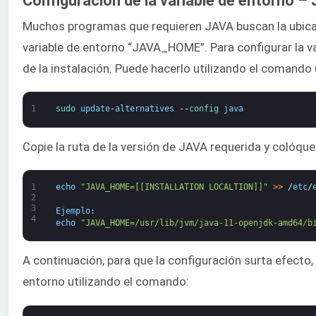
Configuración de la variable de entorno
Muchos programas que requieren JAVA buscan la ubicaci
variable de entorno “JAVA_HOME”. Para configurar la va
de la instalación. Puede hacerlo utilizando el comando 
1
sudo 
update
-
alternatives
--
config 
java
Copie la ruta de la versión de JAVA requerida y colóqu
1
echo
"JAVA_HOME=[[INSTALLATION LOCALTION]]"
>
>
/
etc
/
2
3
Ejemplo
:
4
echo
"JAVA_HOME=/usr/lib/jvm/java-11-openjdk-amd64/b
A continuación, para que la configuración surta efecto, 
entorno utilizando el comando: