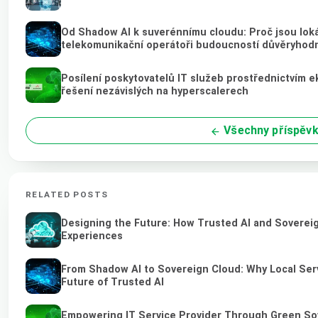
Od Shadow AI k suverénnímu cloudu: Proč jsou loká
telekomunikační operátoři budoucností důvěryhod
Posílení poskytovatelů IT služeb prostřednictvím 
řešení nezávislých na hyperscalerech
Všechny příspěv
RELATED POSTS
Designing the Future: How Trusted AI and Sovereig
Experiences
From Shadow AI to Sovereign Cloud: Why Local Serv
Future of Trusted AI
Empowering IT Service Provider Through Green So