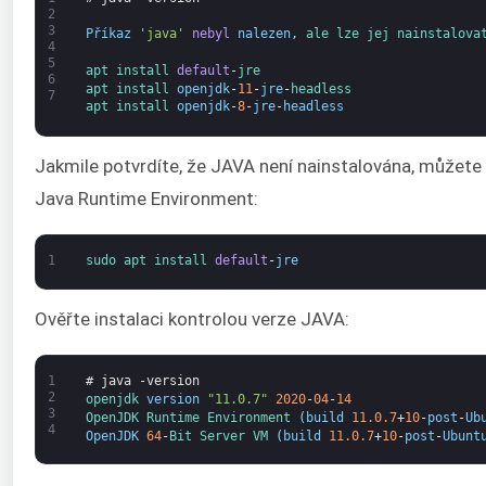
2
3
Příkaz
'java'
nebyl
nalezen
,
ale 
lze 
jej 
nainstalova
4
5
apt 
install 
default
-
jre
6
apt 
install 
openjdk
-
11
-
jre
-
headless
7
apt 
install 
openjdk
-
8
-
jre
-
headless
Jakmile potvrdíte, že JAVA není nainstalována, můžete sp
Java Runtime Environment:
1
sudo 
apt 
install 
default
-
jre
Ověřte instalaci kontrolou verze JAVA:
1
# java -version
2
openjdk 
version
"11.0.7"
2020
-
04
-
14
3
OpenJDK 
Runtime 
Environment
(
build
11.0.7
+
10
-
post
-
Ub
4
OpenJDK
64
-
Bit 
Server 
VM
(
build
11.0.7
+
10
-
post
-
Ubunt