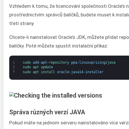
Vzhledem k tomu, že licencování společnosti Oracle’s 
prostřednictvím správců balíčků, budete muset k instal
třetí strany.
Chcete-li nainstalovat Oracle’s JDK, můžete přidat repoz
balíčky. Poté můžete spustit instalační příkaz:
1
sudo 
add
-
apt
-
repository 
ppa
:
linuxuprising
/
java
2
sudo 
apt 
update
3
sudo 
apt 
install 
oracle
-
java14
-
installer
Správa různých verzí JAVA
Pokud máte na jednom serveru nainstalováno více verz