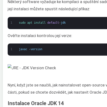
Některý software vyžaduje ke kompilaci a spuštění sad
její instalaci můžete spustit následující příkaz:
1
sudo 
apt 
install 
default
-
jdk
Ověřte instalaci kontrolou její verze:
1
javac
-
version
Nyní, když jste se naučili, jak nainstalovat open-source 
části, pokud se chcete dozvědět, jak nastavit Oracle JD
Instalace Oracle JDK 14