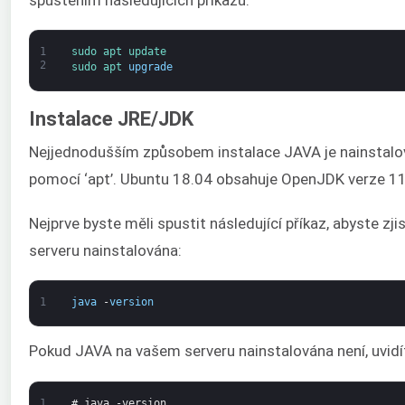
1
sudo 
apt 
update
2
sudo 
apt 
upgrade
Instalace JRE/JDK
Nejjednodušším způsobem instalace JAVA je nainstalov
pomocí ‘apt’. Ubuntu 18.04 obsahuje OpenJDK verze 11
Nejprve byste měli spustit následující příkaz, abyste zjis
serveru nainstalována:
1
java
-
version
Pokud JAVA na vašem serveru nainstalována není, uvidí
1
# java -version