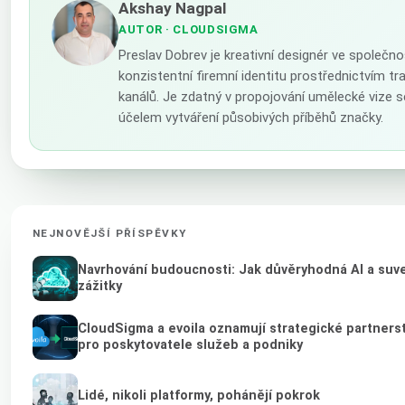
Akshay Nagpal
AUTOR
· CLOUDSIGMA
Preslav Dobrev je kreativní designér ve společn
konzistentní firemní identitu prostřednictvím tr
kanálů. Je zdatný v propojování umělecké vize
účelem vytváření působivých příběhů značky.
NEJNOVĚJŠÍ PŘÍSPĚVKY
Navrhování budoucnosti: Jak důvěryhodná AI a suver
zážitky
CloudSigma a evoila oznamují strategické partnerstv
pro poskytovatele služeb a podniky
Lidé, nikoli platformy, pohánějí pokrok