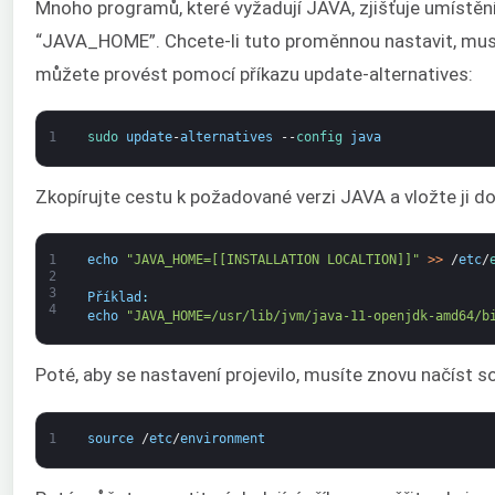
Mnoho programů, které vyžadují JAVA, zjišťuje umístěn
“JAVA_HOME”. Chcete-li tuto proměnnou nastavit, musít
můžete provést pomocí příkazu update-alternatives:
1
sudo 
update
-
alternatives
--
config 
java
Zkopírujte cestu k požadované verzi JAVA a vložte ji d
1
echo
"JAVA_HOME=[[INSTALLATION LOCALTION]]"
>
>
/
etc
/
2
3
Příklad
:
4
echo
"JAVA_HOME=/usr/lib/jvm/java-11-openjdk-amd64/b
Poté, aby se nastavení projevilo, musíte znovu načíst s
1
source
/
etc
/
environment