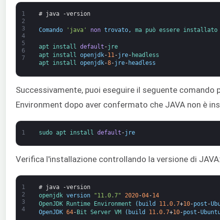
1
# java -version
2
3
Comando
'java'
non
trovato
,
ma 
può 
essere 
installato
4
5
apt 
install 
default
-
jre
6
apt 
install 
openjdk
-
11
-
jre
-
headless
7
apt 
install 
openjdk
-
8
-
jre
-
headless
Successivamente, puoi eseguire il seguente comando p
Environment dopo aver confermato che JAVA non è inst
1
sudo 
apt 
install 
default
-
jre
Verifica l'installazione controllando la versione di JAVA
1
# java -version
2
openjdk 
version
"11.0.7"
2020
-
04
-
14
3
OpenJDK 
Runtime 
Environment
(
build
11.0.7
+
10
-
post
-
Ub
4
OpenJDK
64
-
Bit 
Server 
VM
(
build
11.0.7
+
10
-
post
-
Ubunt