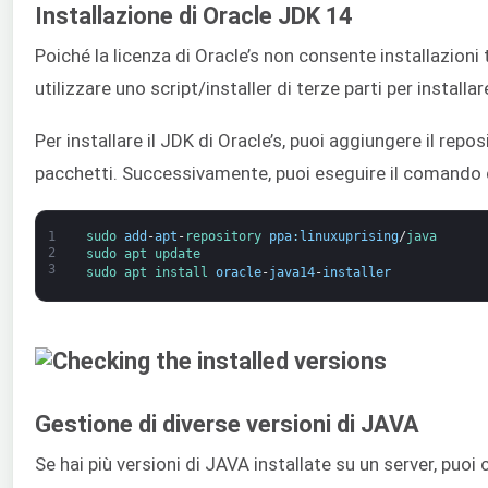
Installazione di Oracle JDK 14
Poiché la licenza di Oracle’s non consente installazioni 
utilizzare uno script/installer di terze parti per installa
Per installare il JDK di Oracle’s, puoi aggiungere il repos
pacchetti. Successivamente, puoi eseguire il comando d
1
sudo 
add
-
apt
-
repository 
ppa
:
linuxuprising
/
java
2
sudo 
apt 
update
3
sudo 
apt 
install 
oracle
-
java14
-
installer
Gestione di diverse versioni di JAVA
Se hai più versioni di JAVA installate su un server, puo