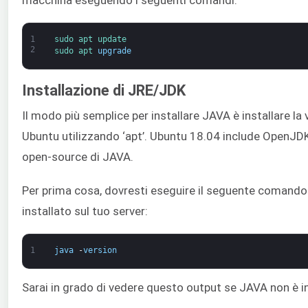
1
sudo 
apt 
update
2
sudo 
apt 
upgrade
Installazione di JRE/JDK
Il modo più semplice per installare JAVA è installare la
Ubuntu utilizzando ‘apt’. Ubuntu 18.04 include OpenJDK
open-source di JAVA.
Per prima cosa, dovresti eseguire il seguente comando 
installato sul tuo server:
1
java
-
version
Sarai in grado di vedere questo output se JAVA non è in