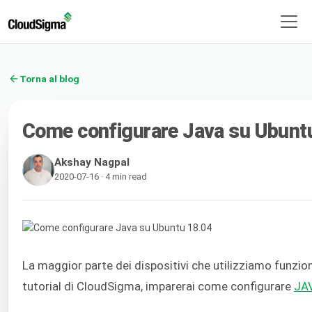
Torna al blog
Come configurare Java su Ubunt
Akshay Nagpal
2020-07-16 · 4 min read
La maggior parte dei dispositivi che utilizziamo funzio
tutorial di CloudSigma, imparerai come configurare
JA