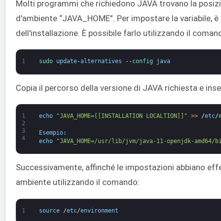
Molti programmi che richiedono JAVA trovano la posizion
d'ambiente “JAVA_HOME”. Per impostare la variabile, è 
dell'installazione. È possibile farlo utilizzando il coma
1
sudo 
update
-
alternatives
--
config 
java
Copia il percorso della versione di JAVA richiesta e in
1
echo
"JAVA_HOME=[[INSTALLATION LOCALTION]]"
>
>
/
etc
/
2
3
Esempio
:
4
echo
"JAVA_HOME=/usr/lib/jvm/java-11-openjdk-amd64/b
Successivamente, affinché le impostazioni abbiano effett
ambiente utilizzando il comando:
1
source
/
etc
/
environment