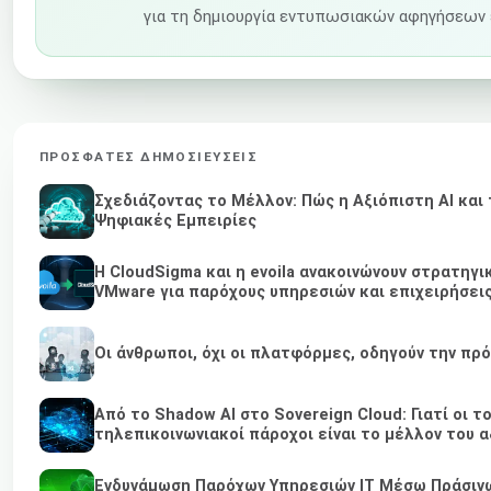
για τη δημιουργία εντυπωσιακών αφηγήσεων 
ΠΡΌΣΦΑΤΕΣ ΔΗΜΟΣΙΕΎΣΕΙΣ
Σχεδιάζοντας το Μέλλον: Πώς η Αξιόπιστη AI και
Ψηφιακές Εμπειρίες
Η CloudSigma και η evoila ανακοινώνουν στρατηγι
VMware για παρόχους υπηρεσιών και επιχειρήσει
Οι άνθρωποι, όχι οι πλατφόρμες, οδηγούν την πρ
Από το Shadow AI στο Sovereign Cloud: Γιατί οι τ
τηλεπικοινωνιακοί πάροχοι είναι το μέλλον του α
Ενδυνάμωση Παρόχων Υπηρεσιών IT Μέσω Πράσινω