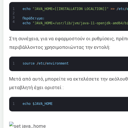
1
echo
"JAVA_HOME=[[INSTALLATION LOCALTION]]"
>
>
/
etc
/
2
3
Παράδειγμα
:
4
echo
"JAVA_HOME=/usr/lib/jvm/java-11-openjdk-amd64/b
Στη συνέχεια, για να εφαρμοστούν οι ρυθμίσεις, πρέ
περιβάλλοντος χρησιμοποιώντας την εντολή:
1
source
/
etc
/
environment
Μετά από αυτό, μπορείτε να εκτελέσετε την ακόλουθ
μεταβλητή έχει οριστεί :
1
echo
$
JAVA_HOME