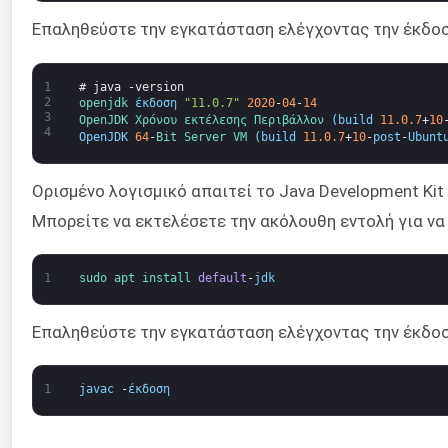
Επαληθεύστε την εγκατάσταση ελέγχοντας την έκδοσ
1
# java -version
2
openjdk 
έκδοση
"11.0.7"
2020
-
04
-
14
3
OpenJDK 
Χρόνου εκτέλεσης 
Περιβάλλον
(
build
11.0.7
+
10
4
OpenJDK
64
-
Bit 
Server 
VM
(
build
11.0.7
+
10
-
post
-
Ubunt
Ορισμένο λογισμικό απαιτεί το Java Development Kit
Μπορείτε να εκτελέσετε την ακόλουθη εντολή για να
1
sudo 
apt 
install 
default
-
jdk
Επαληθεύστε την εγκατάσταση ελέγχοντας την έκδοσ
1
javac
-
έκδοση