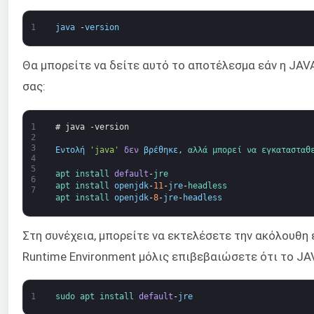
1
java
-
version
Θα μπορείτε να δείτε αυτό το αποτέλεσμα εάν η JAV
σας:
1
# java -version
2
3
Εντολή
'java'
δεν
βρέθηκε
,
αλλά 
μπορεί 
να 
εγκατασταθ
4
5
apt 
install 
default
-
jre
6
apt 
install 
openjdk
-
11
-
jre
-
headless
7
apt 
install 
openjdk
-
8
-
jre
-
headless
Στη συνέχεια, μπορείτε να εκτελέσετε την ακόλουθη 
Runtime Environment μόλις επιβεβαιώσετε ότι το JA
1
sudo 
apt 
install 
default
-
jre