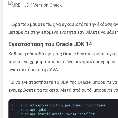
Τώρα που μάθατε πώς να εγκαθιστάτε την έκδοση αν
μεταβείτε στην επόμενη ενότητα εάν θέλετε να μάθετ
Εγκατάσταση του Oracle JDK 14
Καθώς η αδειοδότηση της Oracle δεν επιτρέπει εγκ
πρέπει να χρησιμοποιήσετε ένα σενάριο/πρόγραμμα 
εγκαταστήσετε τη JAVA.
Για να εγκαταστήσετε το JDK της Oracle, μπορείτε να 
ενημερώσετε τα πακέτα. Μετά από αυτό, μπορείτε να
1
sudo 
add
-
apt
-
repository 
ppa
:
linuxuprising
/
java
2
sudo 
apt 
update
3
sudo 
apt 
install 
oracle
-
java14
-
installer