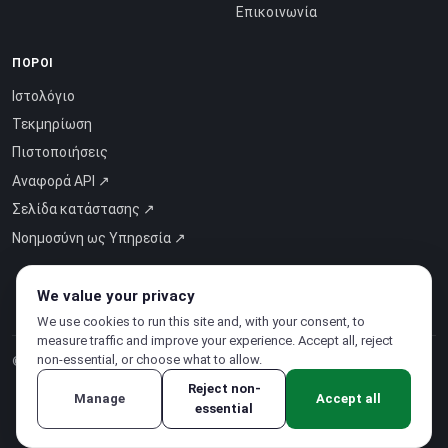
Επικοινωνία
ΠΌΡΟΙ
Ιστολόγιο
Τεκμηρίωση
Πιστοποιήσεις
Αναφορά API ↗
Σελίδα κατάστασης ↗
Νοημοσύνη ως Υπηρεσία ↗
We value your privacy
We use cookies to run this site and, with your consent, to
measure traffic and improve your experience. Accept all, reject
non-essential, or choose what to allow.
© 2026 CloudSigma Holding AG.
Όλα τα δικαιώματα διατηρούνται
.
Reject non-
Manage
Accept all
essential
Πολιτική Απορρήτου
·
Όροι χρήσης