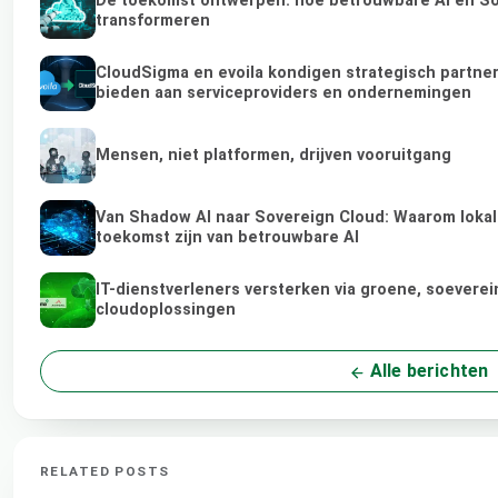
De toekomst ontwerpen: hoe betrouwbare AI en Sov
transformeren
CloudSigma en evoila kondigen strategisch partne
bieden aan serviceproviders en ondernemingen
Mensen, niet platformen, drijven vooruitgang
Van Shadow AI naar Sovereign Cloud: Waarom lokale
toekomst zijn van betrouwbare AI
IT-dienstverleners versterken via groene, soeverei
cloudoplossingen
Alle berichten
RELATED POSTS