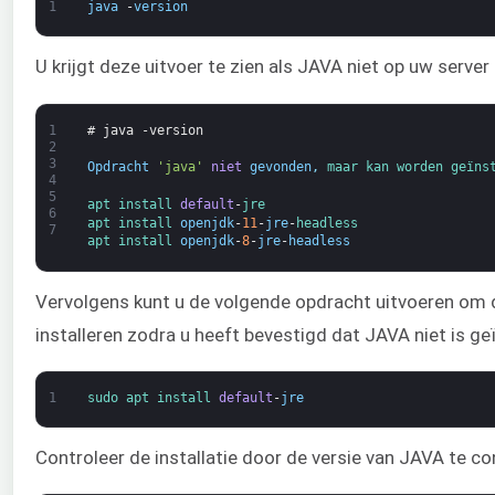
1
java
-
version
U krijgt deze uitvoer te zien als JAVA niet op uw server 
1
# java -version
2
3
Opdracht
'java'
niet
gevonden
,
maar 
kan 
worden 
geïns
4
5
apt 
install 
default
-
jre
6
apt 
install 
openjdk
-
11
-
jre
-
headless
7
apt 
install 
openjdk
-
8
-
jre
-
headless
Vervolgens kunt u de volgende opdracht uitvoeren om
installeren zodra u heeft bevestigd dat JAVA niet is geï
1
sudo 
apt 
install 
default
-
jre
Controleer de installatie door de versie van JAVA te co