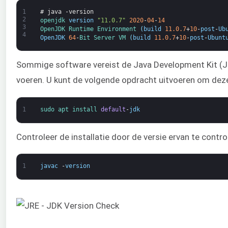
1
# java -version
2
openjdk 
version
"11.0.7"
2020
-
04
-
14
3
OpenJDK 
Runtime 
Environment
(
build
11.0.7
+
10
-
post
-
Ub
4
OpenJDK
64
-
Bit 
Server 
VM
(
build
11.0.7
+
10
-
post
-
Ubunt
Sommige software vereist de Java Development Kit (JD
voeren. U kunt de volgende opdracht uitvoeren om deze 
1
sudo 
apt 
install 
default
-
jdk
Controleer de installatie door de versie ervan te contro
1
javac
-
version