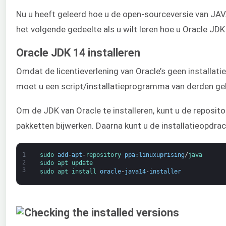
Nu u heeft geleerd hoe u de open-sourceversie van JAVA
het volgende gedeelte als u wilt leren hoe u Oracle JDK 
Oracle JDK 14 installeren
Omdat de licentieverlening van Oracle’s geen installati
moet u een script/installatieprogramma van derden geb
Om de JDK van Oracle te installeren, kunt u de reposito
pakketten bijwerken. Daarna kunt u de installatieopdrac
1
sudo 
add
-
apt
-
repository 
ppa
:
linuxuprising
/
java
2
sudo 
apt 
update
3
sudo 
apt 
install 
oracle
-
java14
-
installer