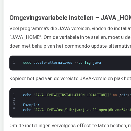
Omgevingsvariabele instellen – JAVA_H
Veel programma's die JAVA vereisen, vinden de installa
“JAVA_HOME”. Om de variabele in te stellen, moet u de i
doen met behulp van het commando update-alternativ
1
sudo 
update
-
alternatives
--
config 
java
Kopieer het pad van de vereiste JAVA-versie en plak 
1
echo
"JAVA_HOME=[[INSTALLATION LOCALTION]]"
>
>
/
etc
/
2
3
Example
:
4
echo
"JAVA_HOME=/usr/lib/jvm/java-11-openjdk-amd64/b
Om de instellingen vervolgens effect te laten hebben