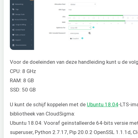
Voor de doeleinden van deze handleiding kunt u de vol
CPU: 8 GHz
RAM: 8 GB
SSD: 50 GB
U kunt de schijf koppelen met de
Ubuntu 18.04
-LTS-ima
bibliotheek van CloudSigma:
Ubuntu 18.04: Vooraf geïnstalleerde 64-bits versie me
superuser, Python 2.7.17, Pip 20.0.2 OpenSSL 1.1.1d, C