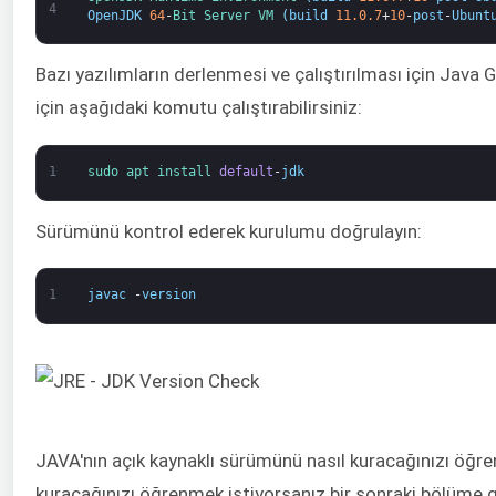
4
OpenJDK
64
-
Bit 
Server 
VM
(
build
11.0.7
+
10
-
post
-
Ubunt
Bazı yazılımların derlenmesi ve çalıştırılması için Java 
için aşağıdaki komutu çalıştırabilirsiniz:
1
sudo 
apt 
install 
default
-
jdk
Sürümünü kontrol ederek kurulumu doğrulayın:
1
javac
-
version
JAVA'nın açık kaynaklı sürümünü nasıl kuracağınızı öğren
kuracağınızı öğrenmek istiyorsanız bir sonraki bölüme ge