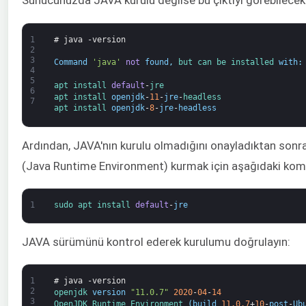
Sunucunuzda JAVA kurulu değilse bu çıktıyı görebilecek
1
# java -version
2
3
Command
'java'
not
found
,
but 
can 
be 
installed 
with
:
4
5
apt 
install 
default
-
jre
6
apt 
install 
openjdk
-
11
-
jre
-
headless
7
apt 
install 
openjdk
-
8
-
jre
-
headless
Ardından, JAVA'nın kurulu olmadığını onayladıktan son
(Java Runtime Environment) kurmak için aşağıdaki komutu
1
sudo 
apt 
install 
default
-
jre
JAVA sürümünü kontrol ederek kurulumu doğrulayın:
1
# java -version
2
openjdk 
version
"11.0.7"
2020
-
04
-
14
3
OpenJDK 
Runtime 
Environment
(
build
11.0.7
+
10
-
post
-
Ub