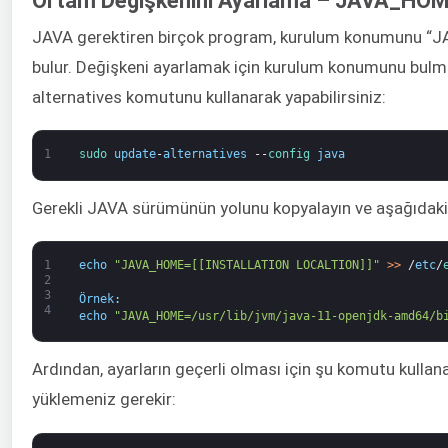
Ortam Değişkenini Ayarlama – JAVA_HO
JAVA gerektiren birçok program, kurulum konumunu 
bulur. Değişkeni ayarlamak için kurulum konumunu bulm
alternatives komutunu kullanarak yapabilirsiniz:
1
sudo 
update
-
alternatives
--
config 
java
Gerekli JAVA sürümünün yolunu kopyalayın ve aşağıdaki 
1
echo
"JAVA_HOME=[[INSTALLATION LOCALTION]]"
>
>
/
etc
/
2
3
Örnek
:
4
echo
"JAVA_HOME=/usr/lib/jvm/java-11-openjdk-amd64/b
Ardından, ayarların geçerli olması için şu komutu kulla
yüklemeniz gerekir: