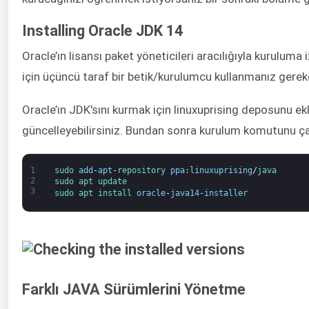
Installing Oracle JDK 14
Oracle’ın lisansı paket yöneticileri aracılığıyla kurulum
için üçüncü taraf bir betik/kurulumcu kullanmanız gerek
Oracle’ın JDK'sını kurmak için linuxuprising deposunu ekl
güncelleyebilirsiniz. Bundan sonra kurulum komutunu çalı
1
sudo 
add
-
apt
-
repository 
ppa
:
linuxuprising
/
java
2
sudo 
apt 
update
3
sudo 
apt 
install 
oracle
-
java14
-
installer
Farklı JAVA Sürümlerini Yönetme