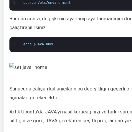
1
source
/
etc
/
environment
Bundan sonra, değişkenin ayarlanıp ayarlanmadığını do
çalıştırabilirsiniz:
1
echo
$
JAVA_HOME
Sunucuda çalışan kullanıcıların bu değişikliğin geçerli o
açmaları gerekecektir.
Artık Ubuntu'da JAVA'yı nasıl kuracağınızı ve farklı sürü
bildiğinize göre, JAVA gerektiren çeşitli programları yü