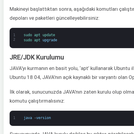
Makineyi başlattıktan sonra, aşağıdaki komutları çalış
depoları ve paketleri güncelleyebilirsiniz:
1
sudo 
apt 
update
2
sudo 
apt 
upgrade
JRE/JDK Kurulumu
JAVA'yı kurmanın en basit yolu, ‘apt’ kullanarak Ubuntu 
Ubuntu 18.04, JAVA'nın açık kaynaklı bir varyantı olan O
İlk olarak, sunucunuzda JAVA'nın zaten kurulu olup olma
komutu çalıştırmalısınız:
1
java
-
version