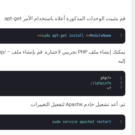
قم بتثبيت الوحدات المذكورة أعلاه باستخدام الأمر apt-get:
>
>
sudo 
apt
-
get 
install
<
<
ModuleName
1
إليه.
<?php
1
2
;
)
(
phpinfo
3
?>
ثم، أعد تشغيل خادم Apache لتفعيل التغييرات.
sudo 
service 
apache2 
restart
1