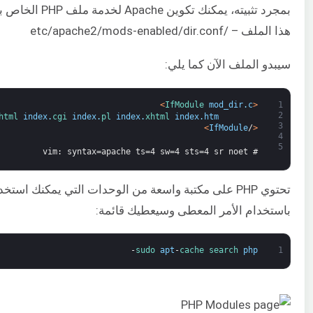
هذا الملف – /etc/apache2/mods-enabled/dir.conf
سيبدو الملف الآن كما يلي:
>
IfModule 
mod_dir
.
c
<
1
2
html 
index
.
cgi 
index
.
pl 
index
.
xhtml 
index
.
htm
3
>
IfModule
/
<
4
5
# vim: syntax=apache ts=4 sw=4 sts=4 sr noet
تحتوي PHP على مكتبة واسعة من الوحدات التي يمكنك اس
باستخدام الأمر المعطى وسيعطيك قائمة:
-
sudo 
apt
-
cache 
search 
php
1