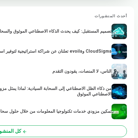
أحدث المنشورات
تصميم المستقبل: كيف يحدث الذكاء الاصطناعي الموثوق والسحابة 
CloudSigma وevoila تعلنان عن شراكة استراتيجية لتوفير استمرارية VMware لمزودي الخدمات والمؤسسات
الناس، لا المنصات، يقودون التقدم
من ذكاء الظل الاصطناعي إلى السحابة السيادية: لماذا يمثل مز
الاصطناعي الموثوق
تمكين مزودي خدمات تكنولوجيا المعلومات من خلال حلول سحابية خضراء
كل المنشو