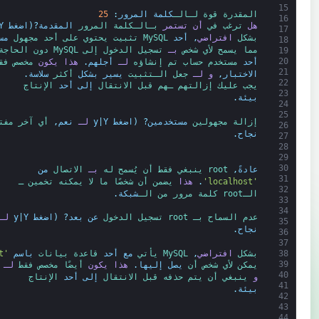
15
المقدرة 
قوة 
لـ
الـ
كلمة المرور
:
25
16
هل
ترغب 
في 
أن
تستمر
بـ
الـ
كلمة المرور 
المقدمة
?
(
اضغط
Y
17
بشكل 
افتراضي
,
أحد
MySQL 
تثبيت 
يحتوي على 
أحد 
مجهول 
مس
18
مما يسمح 
لأي شخص 
بـ
تسجيل الدخول 
إلى 
MySQL 
دون 
الحاجة
19
20
أحد
مستخدم 
حساب 
تم إنشاؤه 
لـ
أجلهم
.
هذا
يكون
مخصص 
فق
21
الاختبار
,
و
لـ
جعل 
الـ
تثبيت 
يسير
بشكل
أكثر 
سلاسة
.
22
يجب 
عليك 
إزالتهم 
ـهم 
قبل 
الانتقال 
إلى
أحد
الإنتاج
23
بيئة
.
24
25
إزالة 
مجهولين 
مستخدمين
?
(
اضغط
Y
|
y
لـ
نعم
,
أي 
آخر 
مفت
26
نجاح
.
27
28
29
30
عادةً
,
root 
ينبغي 
فقط 
أن 
يُسمح له 
بـ
الاتصال 
من
31
'localhost'
.
هذا
يضمن 
أن 
شخصًا ما 
لا يمكنه 
تخمين 
ـ
32
الـ
root 
كلمة مرور 
من 
الـ
شبكة
.
33
34
عدم السماح بـ 
root 
تسجيل الدخول 
عن بعد
?
(
اضغط
Y
|
y
لـ
35
نجاح
.
36
37
بشكل 
افتراضي
,
MySQL 
يأتي 
مع
أحد
قاعدة بيانات 
باسم
'test'
38
39
يمكن لأي شخص 
أن 
يصل إليها
.
هذا
يكون
أيضًا 
مخصص 
فقط 
لـ
40
و
ينبغي 
أن 
يتم حذفه 
قبل 
الانتقال 
إلى
أحد
الإنتاج
41
بيئة
.
42
43
44