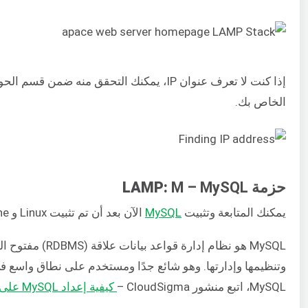
الخاص بك.
حزمة LAMP:
M – MySQL
يمكنك المتابعة وتثبيت
MySQL
الآن بعد أن تم تثبيت Linux و Apache
MySQL هو نظام إدا
وتنظيمها وإدارتها. وهو شائع جدًا ومستخدم على نطاق واسع في
MySQL، اتبع منشور CloudSigma –
كيفية إعداد MySQL على خادم وأساسيات MySQL