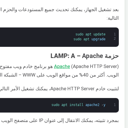
بعد تشغيل الجهاز، يمكنك تحديث جميع المستودعات والحزم ا
التالية:
sudo 
apt 
update
1
2
sudo 
apt 
upgrade
حزمة LAMP: A –
Apache
Apache
(Apache HTTP Server) هو برنامج خا
الويب. أكثر من 40% من مواقع الويب على WWW – الشبكة العنكبوتية العالمية تستخدمه.
لتثبيت خادم Apache HTTP Server، يمكنك تشغيل الأمر التالي:
sudo 
apt 
install 
apache2
-
y
1
بمجرد تثبيته، يمكنك الانتقال إلى عنوان IP على متصفح الويب الخاص بك وسترى نتيجة مشابهة لهذه: