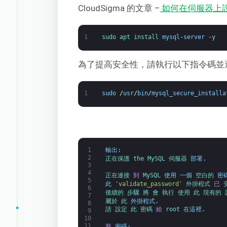
CloudSigma 的文章 –
如何在伺服器上設定 
1
sudo 
apt 
install 
mysql
-
server
-
y
為了提高安全性，請執行以下指令碼並
1
sudo
/
usr
/
bin
/
mysql_secure_installa
1
輸出
:
2
正在保護 
the 
MySQL 
伺服器 
部署
.
3
4
正在連接 
到
MySQL 
使用
一個
空白的 
密
5
此
'validate_password'
外掛程式 
已
6
後續的 
步驟 
將 
會 
執行 
使用 
此 
現有的 
7
屬於 
此 
外掛程式
.
8
請 
設定 
此 
密碼 
給
root 
在這裡
.
9
10
11
新
密碼
: