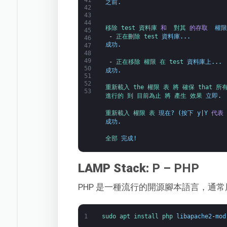
之前
.
42
43
44
移除 
test 
資料庫 
和 
對其 
的存取 
權限
45
-
正在刪除 
test 
資料庫
.
.
.
46
成功
.
47
48
49
-
正在移除 
權限 
在 
test 
資料庫上
.
.
.
50
成功
.
51
52
重新載入 
the 
權限 
表 
將 
確保 
that 
所有
53
進行的 
到 
目前為止 
將 
產生 
效果 
立即
.
重新載入 
權限 
表 
現在
?
(
按下
y
|
Y
代表
成功
.
全部 
完成
!
LAMP Stack:
P – PHP
PHP 是一種流行的開源腳本語言，通
1
sudo 
apt 
install 
php 
libapache2
-
mod