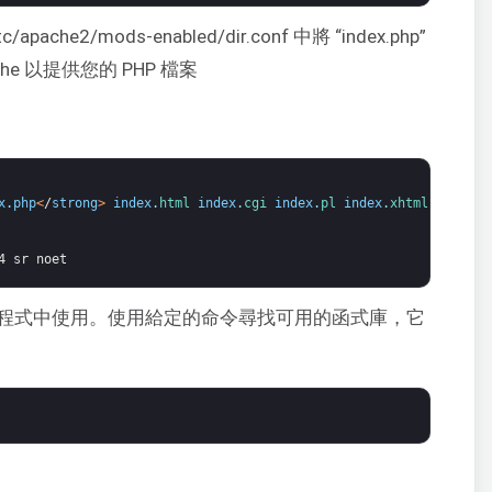
e2/mods-enabled/dir.conf 中將 “index.php”
ache 以提供您的 PHP 檔案
x
.
php
<
/
strong
>
index
.
html 
index
.
cgi 
index
.
pl 
index
.
xhtml 
index
.
h
4 sr noet
用程式中使用。使用給定的命令尋找可用的函式庫，它