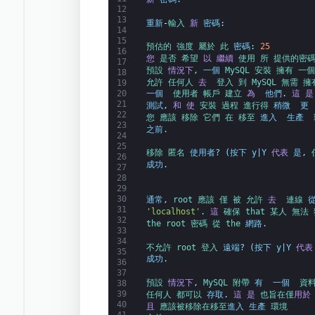
12
13
重新
-
輸入 
新
密碼
:
14
15
預估的 
強度 
屬於 
此 
密碼
:
25
16
您
是否 
希望 
以
繼續
使用 
所 
提供的密碼
17
預設 
情況下
,
一個
MySQL 
安裝 
擁有 
一個
18
允許 
任何人 
去 
登入 
到 
MySQL 
無需 
擁
19
20
一個 
使用者 
帳戶 
建立 
為 
他們
.
這
是
21
測試
,
和
使
安裝 
過程 
進行得 
稍微 
更 
22
您 
應該 
移除 
它們 
在 
移至 
進入 
生產 
23
之前
.
24
25
移除 
匿名 
使用者
?
(
按下
y
|
Y
代表
是
,
26
成功
.
27
28
29
30
通常
,
root 
應該 
僅 
被 
允許 
去 
連線 
從
31
'localhost'
.
這
確保 
that 
某人 
無法 
32
the 
root 
密碼 
從 
the 
網路
.
33
34
不允許 
root 
登入 
遠端
?
(
按下
y
|
Y
代表
35
成功
.
36
37
預設 
情況下
,
MySQL 
附帶 
有 
一個 
資料
38
39
任何人 
都可以 
存取
.
這
是
也
旨在
僅
用於
40
且
應該
被
移除
在
移至
進入
生產
環境
41