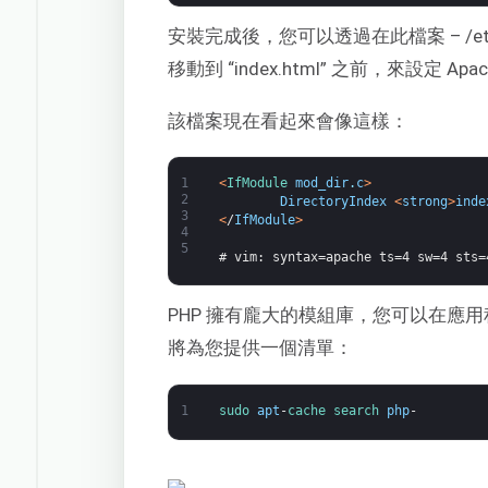
安裝完成後，您可以透過在此檔案 – /etc/apach
移動到 “index.html” 之前，來設定 Ap
該檔案現在看起來會像這樣：
1
<
IfModule 
mod_dir
.
c
>
2
DirectoryIndex
<
strong
>
inde
3
<
/
IfModule
>
4
5
# vim: syntax=apache ts=4 sw=4 sts=
PHP 擁有龐大的模組庫，您可以在應
將為您提供一個清單：
1
sudo 
apt
-
cache 
search 
php
-