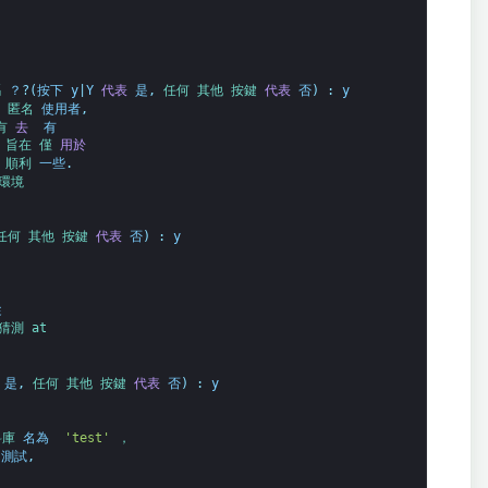
 
？
?
(
按下
y
|
Y
代表
是
,
任何 
其他 
按鍵 
代表
否
)
:
y
 
匿名 
使用者
,
有 
去 
有 
旨在 
僅 
用於 
順利 
一些
.
環境 
任何 
其他 
按鍵 
代表
否
)
:
y
 
猜測 
at
是
,
任何 
其他 
按鍵 
代表
否
)
:
y
庫 
名為 
'test'
， 
測試
,