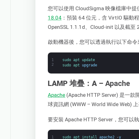
您可以使用 CloudSigma 映像檔庫中提供
18.04
：預裝 64 位元，含 VirtIO 驅動程式
OpenSSL 1.1.1d、Cloud-init 以及截
啟動機器後，您可以透過執行以下命令
1
sudo 
apt 
update
2
sudo 
apt 
upgrade
LAMP 堆疊：A –
Apache
Apache
(Apache HTTP Serve
球資訊網 (WWW – World Wide We
要安裝 Apache HTTP Server，您
1
sudo 
apt 
install 
apache2
-
y