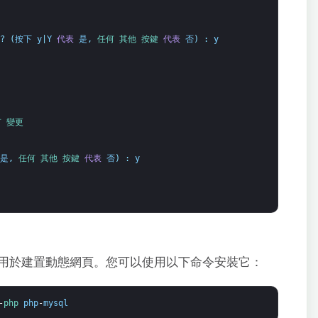
?
(
按下
y
|
Y
代表
是
,
任何 
其他 
按鍵 
代表
否
)
:
y
 
變更 
是
,
任何 
其他 
按鍵 
代表
否
)
:
y
常用於建置動態網頁。您可以使用以下命令安裝它：
-
php 
php
-
mysql