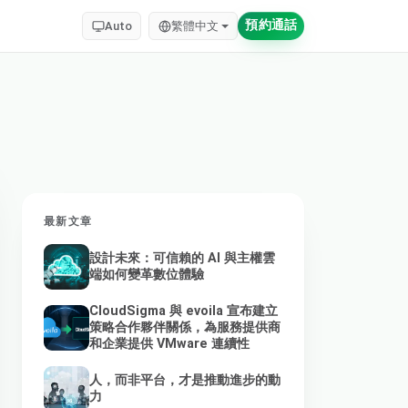
預約通話
Auto
繁體中文
最新文章
設計未來：可信賴的 AI 與主權雲
端如何變革數位體驗
CloudSigma 與 evoila 宣布建立
策略合作夥伴關係，為服務提供商
和企業提供 VMware 連續性
人，而非平台，才是推動進步的動
力