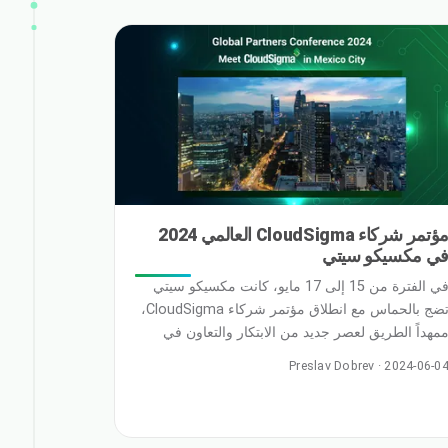
احد أكثر وضوحًا من أي وقت مضى: لـ … اقرأ المزيد
مؤتمر شركاء CloudSigma العالمي 2024
ي مكسيكو سيتي
في الفترة من 15 إلى 17 مايو، كانت مكسيكو سيتي
تضج بالحماس مع انطلاق مؤتمر شركاء CloudSigma،
مهداً الطريق لعصر جديد من الابتكار والتعاون في
الم الحوسبة السحابية. ووسط الأجواء النابضة بالحياة
Preslav Dobrev · 2024-06-0
ي أحد المراكز الثقافية في أمريكا اللاتينية، اجتمع قادة
لصناعة، وعشاق التكنولوجيا، والشركات ذات الرؤية
لمستقبلية لاستكشاف أحدث الاتجاهات والتطورات