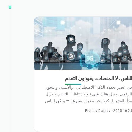
لناس، لا المنصات، يقودون التقدم
ي عصر يحدده الذكاء الاصطناعي، والأتمتة، والتحول
لرقمي، يظل هناك شيء واحد ثابتًا — التقدم لا يزال
بدأ بالبشر. التكنولوجيا تتحرك بسرعة — ولكن الناس
م من يدفعونها إلى الأمام. لقد عدت للتو من رحلة
Preslav Dobrev · 2025-10-2
مل — وأنا على وشك المغادرة مرة أخرى قريبًا. في
كان ما بين المطارات، والاجتماعات، وجلسات
لتخطيط في وقت متأخر من الليل، أصبح هناك شيء