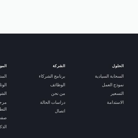
والمبتكرين والمهتمين من جميع أنحاء العالم. Anthony
Limby، المدير التجاري التنفيذي
الحلول
الشركة
الموا
السحابة السيادية
برنامج الشركاء
المد
نموذج العمل
الوظائف
الوث
التسعير
من نحن
الشه
الاستدامة
دراسات الحالة
مرجع
التط
اتصال
صفحة
الذك