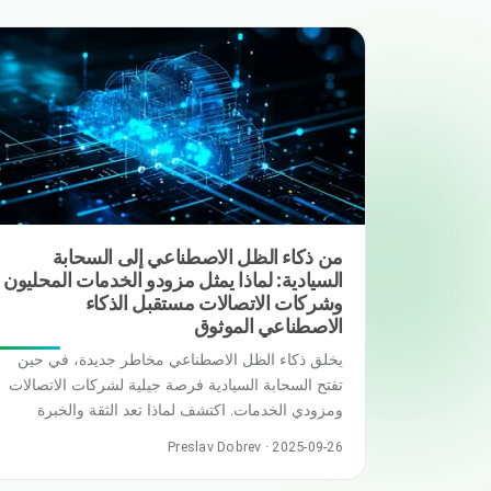
منتجات رقمية. ومع زيادة دمج الذكاء الاصطناعي في
سير عملنا، يطرح سؤال جديد نفسه: كيف … R
من ذكاء الظل الاصطناعي إلى السحابة
السيادية: لماذا يمثل مزودو الخدمات المحليون
وشركات الاتصالات مستقبل الذكاء
الاصطناعي الموثوق
يخلق ذكاء الظل الاصطناعي مخاطر جديدة، في حين
تفتح السحابة السيادية فرصة جيلية لشركات الاتصالات
ومزودي الخدمات. اكتشف لماذا تعد الثقة والخبرة
المحلية والتعاون العالمي هي المفاتيح لمستقبل الذكاء
Preslav Dobrev · 2025-09-26
الاصطناعي والسحابة. الثقة في قلب التحول الرقمي
تقف صناعتا السحاب والاتصالات عند مفترق طرق. في