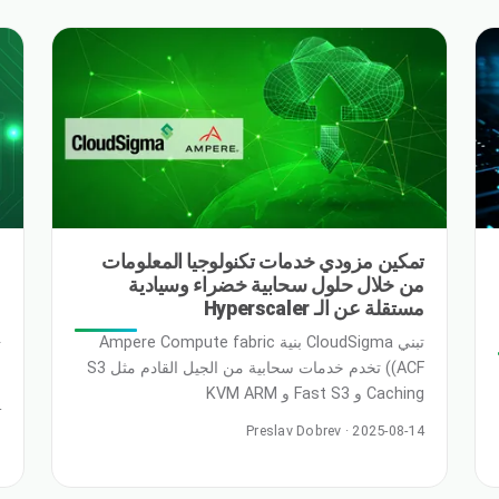
VMware وسط تغييرات كبيرة في منظومة VMware.
و
وتلبي هذه الشراكة الطلب المتزايد من العملاء الذين
يسعون لحماية V الحالية
تمكين مزودي خدمات تكنولوجيا المعلومات
من خلال حلول سحابية خضراء وسيادية
ف
مستقلة عن الـ Hyperscaler
تبني CloudSigma بنية Ampere Compute fabric
(ACF) تخدم خدمات سحابية من الجيل القادم مثل S3
م
Caching و Fast S3 و KVM ARM
ع
4
Virtualization/Cloud Native Applications وبنية
ف
Preslav Dobrev · 2025-08-14
بيانات من الجيل القادم لمنصات IoT و Intelligent
ا
SaaS وتطبيقات BI في الوقت الفعلي. ملف تعريف
ا
العميل: صُممت للحوسبة السحابية المستدامة، وتتميز