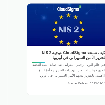
كيف تستعد CloudSigma لتوجيه NIS 2
تعزيز الأمن السيبراني في أوروبا
ي عالم اليوم الرقمي المتزايد، تعد حماية البنية التحتية
لحيوية والبيانات من التهديدات السيبرانية أمرًا بالغ
لأهمية. ولتعزيز مشهد الأمن السيبراني في أوروبا،
قدمت المفوضية الأوروبية توجيه NIS 2 (أمن الشبكات
Preslav Dobrev · 2023-09-0
المعلومات) الذي يهدف إلى تعزيز مرونة وأمن
شبكات وأنظمة المعلومات. تدرك CloudSigma أهمية
ذا التوجيه وهي