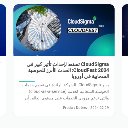
معالجات Cloud Native Processors من Ampere
Computing بتصميم أحادي الخيط ومتعدد النواة تـ
CloudSigma تستعد لإحداث تأثير كبير في
CloudFest 2024: الحدث الأبرز للحوسبة
ل
السحابية في أوروبا
ف
يسر CloudSigma، الشركة الرائدة في تقديم خدمات
ا
الحوسبة السحابية كخدمة (cloud-as-a-service)
ا
والتي تدعم مزودي الخدمات على مستوى العالم، أن
4
تعلن عن مشاركتها في CloudFest 2024، المقرر
و
Preslav Dobrev · 2024-02-29
إقامته في الفترة من 18 إلى 21 مارس في Europa
Park في Rust، Baden-Württemberg، ألمانيا.
ه
وتتطلع CloudSigma إلى التواصل مع قادة القطاع