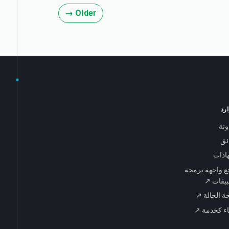
Older →
رد
ونة
ائق
ادات
 واجهة برمجة
بيقات ↗
 الحالة ↗
اء كخدمة ↗