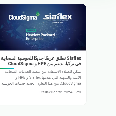
المحادثات الأخيرة مع الشركاء و... اقرأ المزيد
Siaflex تطلق عرضًا جديدًا للحوسبة السحابية
في تركيا، بدعم من HPE و CloudSigma
يمكن للعملاء الاستفادة من منصة الخدمات السحابية
الآمنة والبديهية التي تقدمها Siaflex و HPE و
CloudSigma. يتيح هذا التعاون الجديد خدمات الحوسبة
السيادية المحلية للاقتصاد التركي سريع النمو بموجب
Preslav Dobrev · 2024-05-23
حماية البيانات والولاية القضائية التركية الحصرية.
مكسيكو سيتي – 16 مايو 2024 – في مؤتمر شركاء
CloudSigma العالميين، Robert Jenkin، الرئيس
التنفيذي لشركة CloudSigma، و …