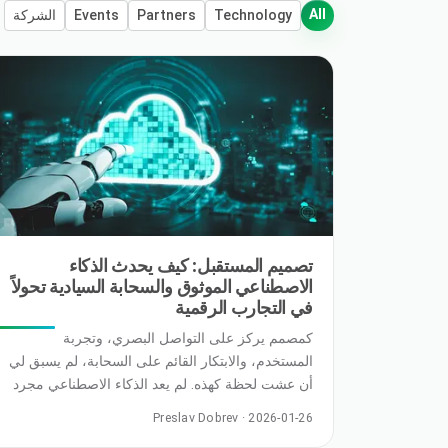
All
Technology
Partners
Events
الشركة
تصميم المستقبل: كيف يحدث الذكاء
الاصطناعي الموثوق والسحابة السيادية تحولاً
في التجارب الرقمية
كمصمم يركز على التواصل البصري، وتجربة
المستخدم، والابتكار القائم على السحابة، لم يسبق لي
أن عشت لحظة كهذه. لم يعد الذكاء الاصطناعي مجرد
فكرة مستقبلية؛ بل أصبح شريكاً نشطاً في التصميم،
Preslav Dobrev · 2026-01-26
ومحفزاً إبداعياً، وعاملاً رئيسياً لكل مؤسسة تطور