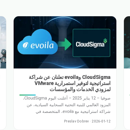
CloudSigma وevoila تعلنان عن شراكة
ا
استراتيجية لتوفير استمرارية VMware
ف
لمزودي الخدمات والمؤسسات
ا
صوفيا – 12 يناير 2025 – أعلنت اليوم CloudSigma،
ي
المزود العالمي للبنية التحتية السحابية السيادية، عن
ه
9
شراكة استراتيجية مع evoila، المتخصصة في
ع
VMware ومزود الخدمات المدارة، لمساعدة مزودي
م
Preslav Dobrev · 2026-01-12
الخدمات والمؤسسات على الحفاظ على استمرارية
ا