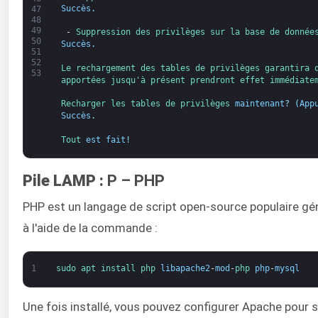
Succès
.
47
48
49
-
Suppression des 
privilèges 
sur la base de donnée
50
Succès
.
51
52
Le rechargement 
des 
tables 
de privilèges 
garantira 
53
apportées 
jusqu'à 
présent 
prendront 
effet 
immédiate
Recharger 
les tables 
de privilèges 
maintenant
?
(
App
Succès
.
Tout 
est fait
!
Pile LAMP :
P – PHP
PHP est un langage de script open-source populaire gé
à l'aide de la commande :
1
sudo 
apt 
install 
php 
libapache2
-
mod
-
php 
php
-
mysql
Une fois installé, vous pouvez configurer Apache pour se