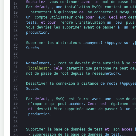
Souhaitez
-vous 
continuer 
avec 
le 
mot de passe 
fo
17
Par 
défaut
,
, une
installation 
MySQL 
contient 
un 
ut
18
, permettant 
à quiconque 
de 
se connecter 
à 
MySQL 
s
19
20
un 
compte 
utilisateur 
créé 
pour 
eux
.
Ceci
est
des
21
tests
,
et
pour 
rendre 
l'
installation 
un 
peu 
plus
22
Vous 
devriez 
les 
supprimer 
avant 
de passer 
à 
un 
e
23
production
.
24
25
Supprimer 
les utilisateurs 
anonymes
?
(
Appuyez sur
y
26
Succès
.
27
28
29
30
Normalement
,
, root 
ne devrait 
être 
autorisé 
à se 
c
31
'localhost'
.
Cela 
garantit 
que 
personne 
ne peut 
de
32
mot de passe 
de root 
depuis 
le 
réseau
network
.
33
34
Désactiver 
la connexion 
à distance 
de root
?
(
Appuye
35
Succès
.
36
37
Par 
défaut
,
, MySQL 
est fourni 
avec
 une
 base de d
38
39
 n'importe qui
 peut
 accéder
.
Ceci
 est
 également
 d
40
 et
 devrait
 être
 supprimée
 avant
 de passer
 à
 un
 
41
 production
.
42
43
44
Supprimer 
la base de données 
de test 
et 
son 
accès
45
-
Suppression de 
la base de données 
de test
.
.
.
46