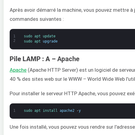
Après avoir démarré la machine, vous pouvez mettre à j
commandes suivantes :
1
sudo 
apt 
update
2
sudo 
apt 
upgrade
Pile LAMP : A –
Apache
Apache
(Apache HTTP Server) est un logiciel de serveur
40 % des sites web sur le WWW – World Wide Web l'util
Pour installer le serveur HTTP Apache, vous pouvez ex
1
sudo 
apt 
install 
apache2
-
y
Une fois installé, vous pouvez vous rendre sur l'adresse