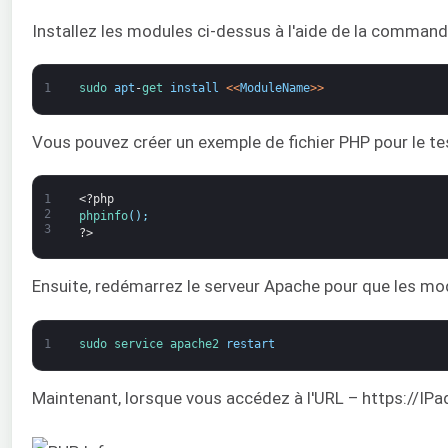
Installez les modules ci-dessus à l'aide de la command
1
sudo 
apt
-
get 
install
<
<
ModuleName
>
>
Vous pouvez créer un exemple de fichier PHP pour le te
1
<?php
2
phpinfo
(
)
;
3
?>
Ensuite, redémarrez le serveur Apache pour que les mod
1
sudo 
service 
apache2 
restart
Maintenant, lorsque vous accédez à l'URL – https://IPad