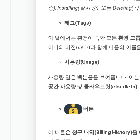
중), Installing(설치 중),
또는
Deleting(
태그(Tags)
이 열에서는 환경이 속한 모든
환경 그룹(E
이너의 버전(
태그
)과 함께 다음의 이름
사용량(Usage)
사용량 열은 백분율을 보여줍니다. 이는
공간 사용량
및
클라우드릿(cloudlets)
.
버튼
이 버튼은
청구 내역(Billing History)
을