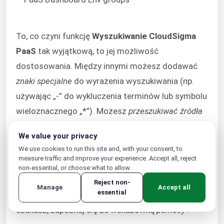
To, co czyni funkcję
Wyszukiwanie CloudSigma
PaaS
tak wyjątkową, to jej możliwość
dostosowania. Między innymi możesz dodawać
znaki specjalne
do wyrażenia wyszukiwania (np.
używając „-” do wykluczenia terminów lub symbolu
wieloznacznego „*”). Możesz
przeszukiwać źródła
takie jak Twoje konto lub konkretna grupa
We value your privacy
środowisk. Możesz również zastosować
filtr
We use cookies to run this site and, with your consent, to
kategorii
, aby uwzględnić lub wykluczyć różne typy
measure traffic and improve your experience. Accept all, reject
non-essential, or choose what to allow.
danych i pakietów.
Reject non-
Manage
Accept all
essential
Jeśli nadal nie możesz znaleźć tego, czego
szukasz, zapoznaj się ze wskazówką
pomocy
.