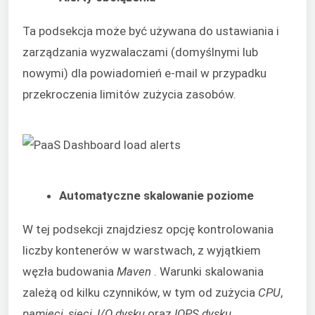
Ta podsekcja może być używana do ustawiania i
zarządzania wyzwalaczami (domyślnymi lub
nowymi) dla powiadomień e-mail w przypadku
przekroczenia limitów zużycia zasobów.
Automatyczne skalowanie poziome
W tej podsekcji znajdziesz opcję kontrolowania
liczby kontenerów w warstwach, z wyjątkiem
węzła budowania
Maven
. Warunki skalowania
zależą od kilku czynników, w tym od zużycia
CPU
,
pamięci
,
sieci
,
I/O dysku
oraz
IOPS dysku
.