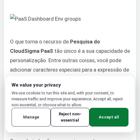
O que torna o recurso de
Pesquisa do
CloudSigma PaaS
tão único é a sua capacidade de
personalização. Entre outras coisas, você pode
adicionar
caracteres especiais
para a expressão de
pesquisa (como usar ‘-’ para excluir termos ou o
We value your privacy
curinga ‘*’). Você pode
pesquisar fontes
como sua
We use cookies to run this site and, with your consent, to
conta ou um grupo de ambientes específico. Você
measure traffic and improve your experience. Accept all, reject
non-essential, or choose what to allow.
também pode aplicar um
filtro de categorias
para
Reject non-
incluir e excluir diferentes tipos de dados e
Manage
Accept all
essential
pacotes.