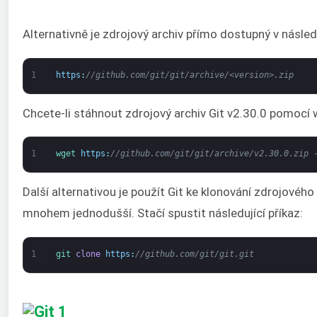
Alternativně je zdrojový archiv přímo dostupný v násle
1
https
:
//github.com/git/git/archive/<version>.zip
Chcete-li stáhnout zdrojový archiv Git v2.30.0 pomocí w
1
wget 
https
:
//github.com/git/git/archive/v2.30.0.zip 
Další alternativou je použít Git ke klonování zdrojového 
mnohem jednodušší. Stačí spustit následující příkaz:
1
git 
clone
https
:
//github.com/git/git.git