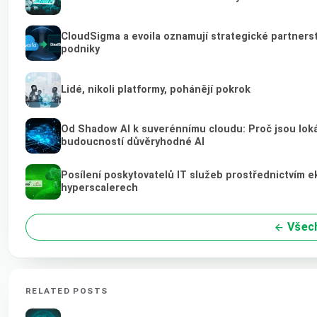
CloudSigma a evoila oznamují strategické partnerst
podniky
Lidé, nikoli platformy, pohánějí pokrok
Od Shadow AI k suverénnímu cloudu: Proč jsou loká
budoucností důvěryhodné AI
Posílení poskytovatelů IT služeb prostřednictvím 
hyperscalerech
Všech
RELATED POSTS