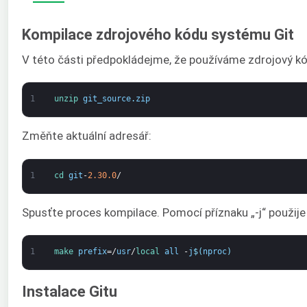
Kompilace zdrojového kódu systému Git
V této části předpokládejme, že používáme zdrojový kód
1
unzip 
git_source
.
zip
Změňte aktuální adresář:
1
cd 
git
-
2.30.0
/
Spusťte proces kompilace. Pomocí příznaku „-j“ použije
1
make 
prefix
=/
usr
/
local 
all
-
j
$
(
nproc
)
Instalace Gitu