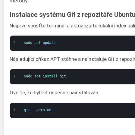
metody.
Instalace systému Git z repozitáře Ubunt
Nejprve spusťte terminál a aktualizujte lokální index ba
1
sudo 
apt 
update
Následující příkaz APT stáhne a nainstaluje Git z repozi
1
sudo 
apt 
install 
git
Ověřte, že byl Git úspěšně nainstalován.
1
git
--
version