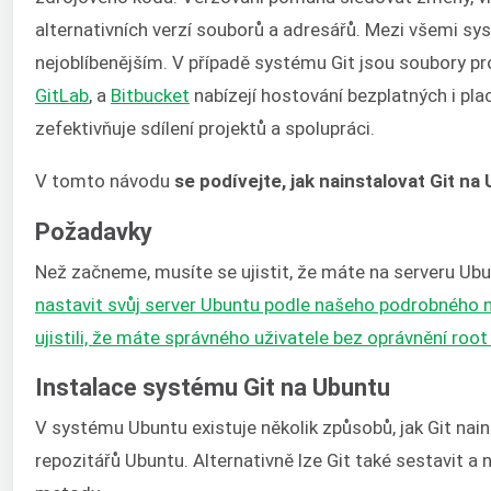
alternativních verzí souborů a adresářů. Mezi všemi sy
nejoblíbenějším. V případě systému Git jsou soubory pr
GitLab
, a
Bitbucket
nabízejí hostování bezplatných i plac
zefektivňuje sdílení projektů a spolupráci.
V tomto návodu
se podívejte, jak nainstalovat Git na
Požadavky
Než začneme, musíte se ujistit, že máte na serveru Ubu
nastavit svůj server Ubuntu podle našeho podrobného 
ujistili, že máte správného uživatele bez oprávnění root
Instalace systému Git na Ubuntu
V systému Ubuntu existuje několik způsobů, jak Git nain
repozitářů Ubuntu. Alternativně lze Git také sestavit 