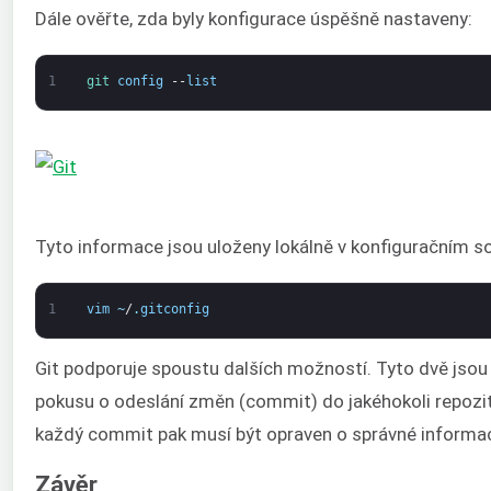
Dále ověřte, zda byly konfigurace úspěšně nastaveny:
1
git 
config
--
list
Tyto informace jsou uloženy lokálně v konfiguračním so
1
vim
~
/
.
gitconfig
Git podporuje spoustu dalších možností. Tyto dvě jsou
pokusu o odeslání změn (commit) do jakéhokoli repozitá
každý commit pak musí být opraven o správné informa
Závěr