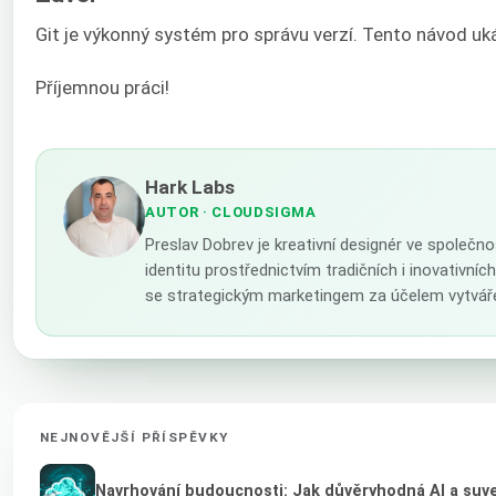
Git je výkonný systém pro správu verzí. Tento návod uká
Příjemnou práci!
Hark Labs
AUTOR
· CLOUDSIGMA
Preslav Dobrev je kreativní designér ve společn
identitu prostřednictvím tradičních i inovativní
se strategickým marketingem za účelem vytváře
NEJNOVĚJŠÍ PŘÍSPĚVKY
Navrhování budoucnosti: Jak důvěryhodná AI a suver