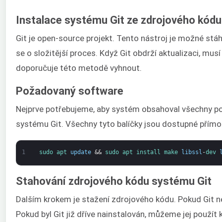
Instalace systému Git ze zdrojového kódu
Git je open-source projekt. Tento nástroj je možné stáhno
se o složitější proces. Když Git obdrží aktualizaci, mus
doporučuje této metodě vyhnout.
Požadovaný software
Nejprve potřebujeme, aby systém obsahoval všechny pot
systému Git. Všechny tyto balíčky jsou dostupné přímo
1
sudo 
apt 
update
&&
sudo 
apt 
install 
make 
libssl
-
dev 
Stahování zdrojového kódu systému Git
Dalším krokem je stažení zdrojového kódu. Pokud Git ne
Pokud byl Git již dříve nainstalován, můžeme jej použít