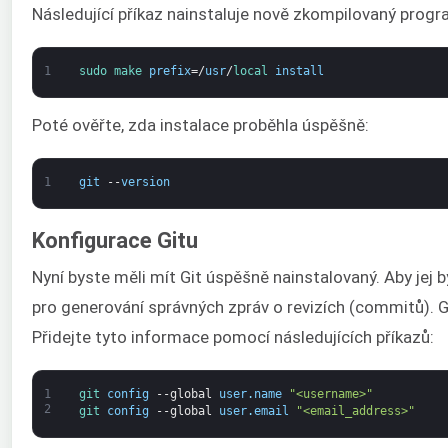
Následující příkaz nainstaluje nově zkompilovaný progr
1
sudo 
make 
prefix
=/
usr
/
local 
install
Poté ověřte, zda instalace proběhla úspěšně:
1
git
--
version
Konfigurace Gitu
Nyní byste měli mít Git úspěšně nainstalovaný. Aby jej
pro generování správných zpráv o revizích (commitů).
Přidejte tyto informace pomocí následujících příkazů:
1
git 
config
--
global
user
.
name
"<username>"
2
git 
config
--
global
user
.
email
"<email_address>"