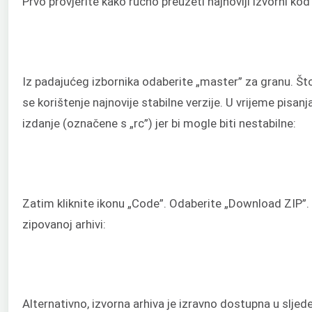
Prvo provjerite kako ručno preuzeti najnoviji izvorni kod
Iz padajućeg izbornika odaberite „master” za granu. Što 
se korištenje najnovije stabilne verzije. U vrijeme pisan
izdanje (označene s „rc”) jer bi mogle biti nestabilne:
Zatim kliknite ikonu „Code”. Odaberite „Download ZIP”. 
zipovanoj arhivi:
Alternativno, izvorna arhiva je izravno dostupna u slj