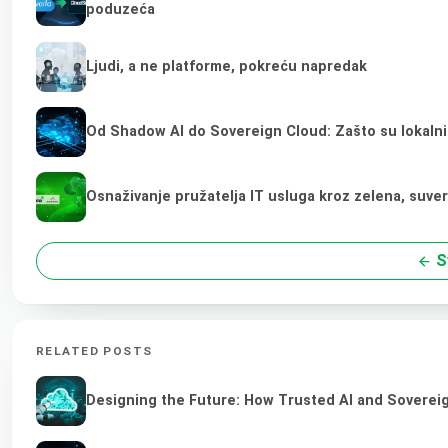
poduzeća
Ljudi, a ne platforme, pokreću napredak
Od Shadow AI do Sovereign Cloud: Zašto su lokalni
Osnaživanje pružatelja IT usluga kroz zelena, suve
S
RELATED POSTS
Designing the Future: How Trusted AI and Sovereig