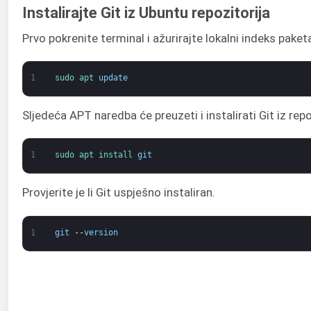
Instalirajte Git iz Ubuntu repozitorija
Prvo pokrenite terminal i ažurirajte lokalni indeks paket
1
sudo 
apt 
update
Sljedeća APT naredba će preuzeti i instalirati Git iz repo
1
sudo 
apt 
install 
git
Provjerite je li Git uspješno instaliran.
1
git
--
version