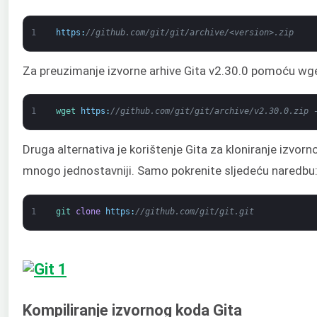
1
https
:
//github.com/git/git/archive/<version>.zip
Za preuzimanje izvorne arhive Gita v2.30.0 pomoću wge
1
wget 
https
:
//github.com/git/git/archive/v2.30.0.zip 
Druga alternativa je korištenje Gita za kloniranje izvorno
mnogo jednostavniji. Samo pokrenite sljedeću naredbu
1
git 
clone
https
:
//github.com/git/git.git
Kompiliranje izvornog koda Gita