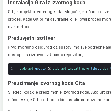
Instalacija Gita iz izvornog koda
Git je projekt otvorenog koda. Moguće je ručno preuzeti i 
proces. Kada Git primi ažuriranje, cijeli ovaj proces mo
ove metode.
Preduvjetni softver
Prvo, moramo osigurati da sustav ima sve potrebne alate
dostupni su izravno iz Ubuntu repozitorija:
1
sudo 
apt 
update
&&
sudo 
apt 
install 
make 
libssl
-
dev 
Preuzimanje izvornog koda Gita
Sljedeći korak je preuzimanje izvornog koda. Ako Git pre
ručno. Ako je Git prethodno bio instaliran, možemo kori