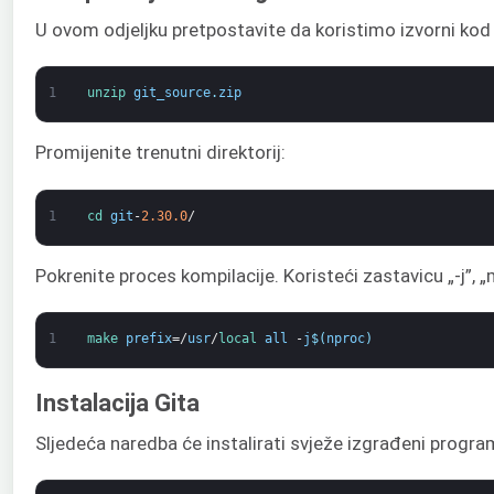
U ovom odjeljku pretpostavite da koristimo izvorni kod G
1
unzip 
git_source
.
zip
Promijenite trenutni direktorij:
1
cd 
git
-
2.30.0
/
Pokrenite proces kompilacije. Koristeći zastavicu „-j”, „
1
make 
prefix
=/
usr
/
local 
all
-
j
$
(
nproc
)
Instalacija Gita
Sljedeća naredba će instalirati svježe izgrađeni progra