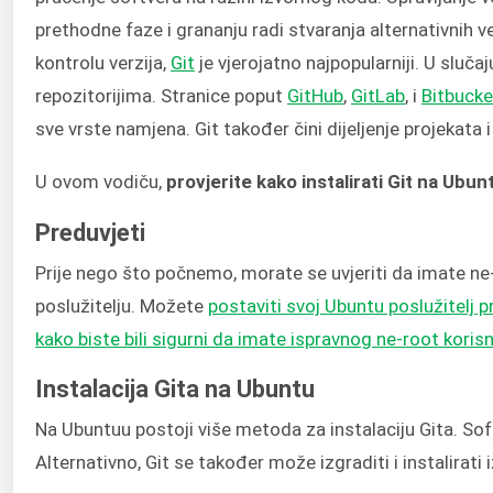
prethodne faze i grananju radi stvaranja alternativnih v
kontrolu verzija,
Git
je vjerojatno najpopularniji. U sluča
repozitorijima. Stranice poput
GitHub
,
GitLab
, i
Bitbucke
sve vrste namjena. Git također čini dijeljenje projekata i
U ovom vodiču,
provjerite kako instalirati Git na Ubun
Preduvjeti
Prije nego što počnemo, morate se uvjeriti da imate ne
poslužitelju. Možete
postaviti svoj Ubuntu poslužitelj 
kako biste bili sigurni da imate ispravnog ne-root koris
Instalacija Gita na Ubuntu
Na Ubuntuu postoji više metoda za instalaciju Gita. Sof
Alternativno, Git se također može izgraditi i instalirati