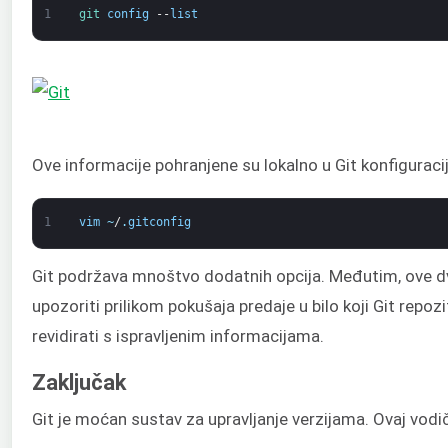
1
git 
config
--
list
Ove informacije pohranjene su lokalno u Git konfiguracij
1
vim
~
/
.
gitconfig
Git podržava mnoštvo dodatnih opcija. Međutim, ove d
upozoriti prilikom pokušaja predaje u bilo koji Git repo
revidirati s ispravljenim informacijama.
Zaključak
Git je moćan sustav za upravljanje verzijama. Ovaj vodič 