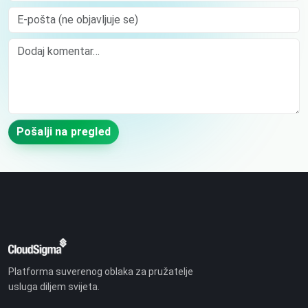
E-pošta (ne objavljuje se)
Comment
Pošalji na pregled
Platforma suverenog oblaka za pružatelje
usluga diljem svijeta.