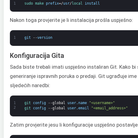
1
sudo 
make 
prefix
=/
usr
/
local 
install
Nakon toga provjerite je li instalacija prošla uspješno:
1
git
--
version
Konfiguracija Gita
Sada biste trebali imati uspješno instaliran Git. Kako bi
generiranje ispravnih poruka o predaji. Git ugrađuje im
sljedećih naredbi:
1
git 
config
--
global
user
.
name
"<username>"
2
git 
config
--
global
user
.
email
"<email_address>"
Zatim provjerite jesu li konfiguracije uspješno postavlje