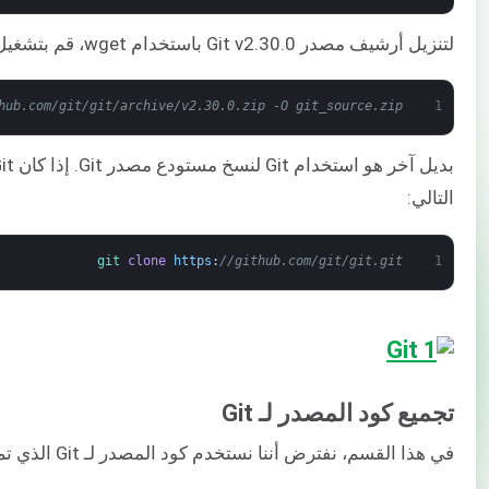
لتنزيل أرشيف مصدر Git v2.30.0 باستخدام wget، قم بتشغيل الأمر التالي:
hub.com/git/git/archive/v2.30.0.zip -O git_source.zip
1
التالي:
git 
clone
https
:
//github.com/git/git.git
1
تجميع كود المصدر لـ Git
في هذا القسم، نفترض أننا نستخدم كود المصدر لـ Git الذي تم الحصول عليه كأرشيف zip. استخرج الأرشيف: