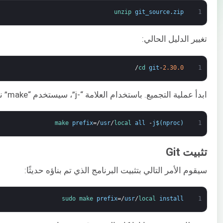
unzip 
git_source
.
zip
1
تغيير الدليل الحالي:
/
cd 
git
-
2.30.0
1
ابدأ عملية التجميع. باستخدام العلامة “-j”، سيستخدم “make” نوى وحدة المعالجة المركزية المتعددة لتسريع العملية:
make 
prefix
=/
usr
/
local 
all
-
j
$
(
nproc
)
1
تثبيت Git
سيقوم الأمر التالي بتثبيت البرنامج الذي تم بناؤه حديثًا:
sudo 
make 
prefix
=/
usr
/
local 
install
1