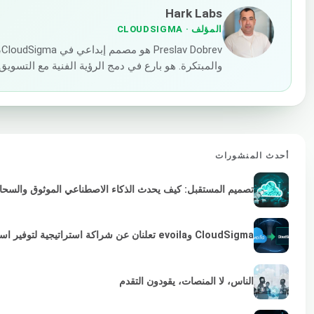
Hark Labs
المؤلف
· CLOUDSIGMA
v
والمبتكرة. هو بارع في دمج الرؤية الفنية مع التسوي
أحدث المنشورات
تصميم المستقبل: كيف يحدث الذكاء الاصطناعي الموثوق والسحابة 
CloudSigma وevoila تعلنان عن شراكة استراتيجية لتوفير استمرارية VMware لمزودي الخدمات والمؤسسات
الناس، لا المنصات، يقودون التقدم