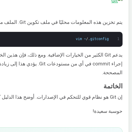
يتم تخزين هذه المعلومات محليًا في ملف تكوين Git. الملف متاح في الموقع التالي:
vim
~
/
.
gitconfig
1
المصححة.
الخاتمة
إن Git هو نظام قوي للتحكم في الإصدارات. أوضح هذا الدليل كيفية تثبيت وتكوين Git على نظام Ubuntu.
حوسبة سعيدة!