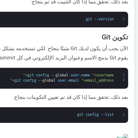
بعد ذلك، تحقق مما إذا كان التثبيت قد تم بنجاح:
git
--
version
1
تكوين Git
يقوم Git بدمج الاسم وعنوان البريد الإلكتروني في كل commit. أضف المعلومات باستخدام الأوامر التالية:
git 
config
--
global
user
.
name
"<username>"
1
2
git 
config
--
global
user
.
email
"<email_address>"
بعد ذلك، تحقق مما إذا كان قد تم تعيين التكوينات بنجاح:
git 
config
--
list
1