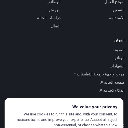
نموذج العمل
الوظائف
التسعير
من نحن
الاستدامة
دراسات الحالة
اتصال
الموارد
المدونة
الوثائق
الشهادات
مرجع واجهة برمجة التطبيقات ↗
صفحة الحالة ↗
الذكاء كخدمة ↗
We value your privacy
We use cookies to run this site and, with your consent, to
measure traffic and improve your experience. Accept all, reject
non-essential, or choose what to allow.
© 2026 CloudSigma Holding AG.
جميع الحقوق محفوظة
.