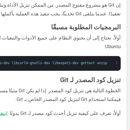
إن Git هو مشروع مفتوح المصدر. من الممكن تنزيل الأداة وبنا
تعقيدًا. عندما يتلقى Git تحديثًا، يجب تنفيذ هذه العملية بأكملها مرة أخرى. للاستخدام العام، يوصى بتجنب هذه الطريقة.
البرمجيات المطلوبة مسبقًا
Ubuntu:
b
-
dev 
libcurl4
-
gnutls
-
dev 
libexpat1
-
dev 
gettext 
unzip
1
تنزيل كود المصدر لـ Git
فيمكننا استخدام Git لتنزيل كود المصدر الخاص بـ Git.
أولاً، تعرف على كيفية تنزيل أحدث كود مصدر لـ Git يدويًا.
انتقل إلى