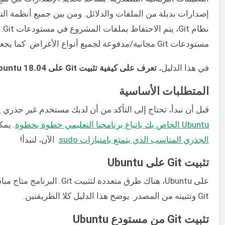
إصدارات بديلة من الملفات والدلائل. ومن بين جميع أنظمة ال
نظام Git، يتم الاحتفاظ بملفات المشروع في مستودعات Git. تقدم مواقع مثل
مستودعات Git مجانية/مدفوعة لجميع أنواع الأغراض. كما يجعل Git مشاركة المشاريع والتعاون أكثر كفاءة.
في هذا الدليل،
تعرف على كيفية تثبيت Git على Ubuntu 18.04
المتطلبات الأساسية
قبل أن نبدأ، تحتاج إلى التأكد من أن لديك مستخدم غير جذري يتمتع بامتيازات sudo على خاد
Ubuntu الخاص بك باتباع برنامجنا التعليمي خطوة بخطوة
. يمك
الجذري المناسب الذي يتمتع بامتيازات sudo
. الآن، لنبدأ!
تثبيت Git على Ubuntu
Git وتثبيته من المصدر. يوضح هذا الدليل كلا الطريقتين.
تثبيت Git من مستودع Ubuntu