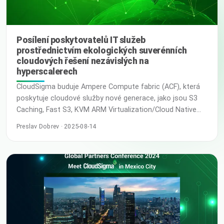
Posílení poskytovatelů IT služeb
prostřednictvím ekologických suverénních
cloudových řešení nezávislých na
hyperscalerech
CloudSigma buduje Ampere Compute fabric (ACF), která
poskytuje cloudové služby nové generace, jako jsou S3
Caching, Fast S3, KVM ARM Virtualization/Cloud Native
Applications a Next-Gen Data fabric pro platformu IoT,
Preslav Dobrev · 2025-08-14
Intelligent SaaS a aplikace BI v reálném čase. Profil
zákazníka Cloud Native procesory od Ampere Computing,
navržené pro udržitelné cloud computing, se vyznačují
jednovláknovým, vícejádrovým designem t