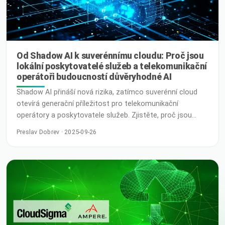
Od Shadow AI k suverénnímu cloudu: Proč jsou
lokální poskytovatelé služeb a telekomunikační
operátoři budoucností důvěryhodné AI
Shadow AI přináší nová rizika, zatímco suverénní cloud
otevírá generační příležitost pro telekomunikační
operátory a poskytovatele služeb. Zjistěte, proč jsou
důvěra, lokální odbornost a globální spolupráce klíčem k
Preslav Dobrev · 2025-09-26
budoucnosti AI a cloudu. Důvěra v centru digitálního
posunu Cloudový a telekomunikační průmysl se nacházejí
na křižovatce. V nedávných rozhovorech s partnery a …
Číst více