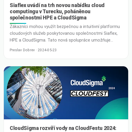
Siaflex uvádí na trh novou nabídku cloud
computingu v Turecku, poháněnou
společnostmi HPE a CloudSigma
Zákazníci mohou využít bezpečnou a intuitivní platformu
cloudových služeb poskytovanou společnostmi Siaflex,
HPE a CloudSigma. Tato nová spolupráce umožňuje
poskytování lokálních suverénních výpočetních služeb pro
Preslav Dobrev · 2024-05-23
rychle se rozvíjející tureckou ekonomiku s výhradní
tureckou ochranou dat a jurisdikcí. Mexico City – 16.
května 2024 – Na konferenci CloudSigma Global Partners
Conference Robert Jenkin, generální ředitel společnosti
CloudSigma, a …
CloudSigma rozvíří vody na CloudFestu 2024: