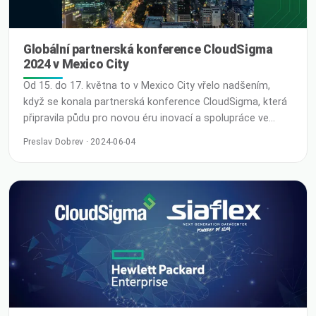
Globální partnerská konference CloudSigma
2024 v Mexico City
Od 15. do 17. května to v Mexico City vřelo nadšením,
když se konala partnerská konference CloudSigma, která
připravila půdu pro novou éru inovací a spolupráce ve
světě cloud computingu. V živé atmosféře jednoho z
Preslav Dobrev · 2024-06-04
kulturních center Latinské Ameriky se sešli lídři z oboru,
technologičtí nadšenci a progresivně smýšlející firmy, aby
prozkoumali nejnovější trendy a vývoj.