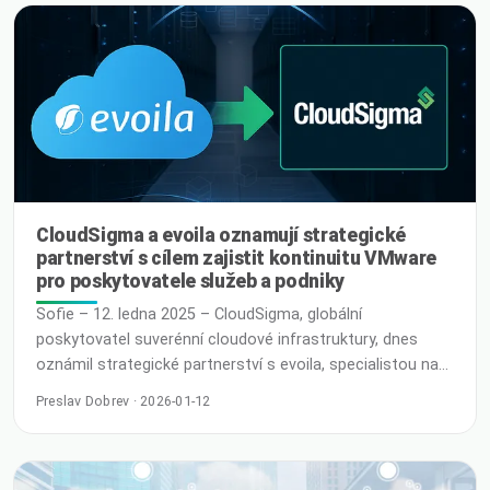
více integruje do našich pracovních postupů, vyvstává
nová otázka: Jak … R
CloudSigma a evoila oznamují strategické
partnerství s cílem zajistit kontinuitu VMware
pro poskytovatele služeb a podniky
Sofie – 12. ledna 2025 – CloudSigma, globální
poskytovatel suverénní cloudové infrastruktury, dnes
oznámil strategické partnerství s evoila, specialistou na
VMware a poskytovatelem řízených služeb, s cílem
Preslav Dobrev · 2026-01-12
pomoci poskytovatelům služeb a podnikům udržet
kontinuitu VMware uprostřed významných změn v
ekosystému VMware. Partnerství reaguje na rostoucí