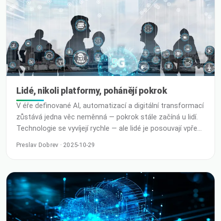
poptávku zákazníků, kteří chtějí chránit stávající V
Lidé, nikoli platformy, pohánějí pokrok
V éře definované AI, automatizací a digitální transformací
zůstává jedna věc neměnná — pokrok stále začíná u lidí.
Technologie se vyvíjejí rychle — ale lidé je posouvají vpřed.
Právě jsem se vrátil ze služební cesty — a brzy se
Preslav Dobrev · 2025-10-29
chystám znovu vyrazit. Někde mezi letišti, schůzkami a
pozdními nočními plánováními je jedna věc jasnější než
kdy jindy: pro … Číst dál