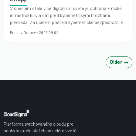
V dnešním stále více digitálním světě je ochrana kritické
infrastruktury a dat před kybernetickými hrozbami
prvořadá. Za účelem posílení kybernetické bezpečnosti v
Evropě zavedla Evropská komise směrnici NIS (Network
Preslav Dobrev · 2023-09-04
and Information Systems) 2, jejímž cílem je zvýšit
odolnost a bezpečnost síťových a informačních
systémů. CloudSigma si uvědomuje význam této
směrnice a
Older →
Platforma svrchovaného cloudu pro
poskytovatele služeb po celém světě.