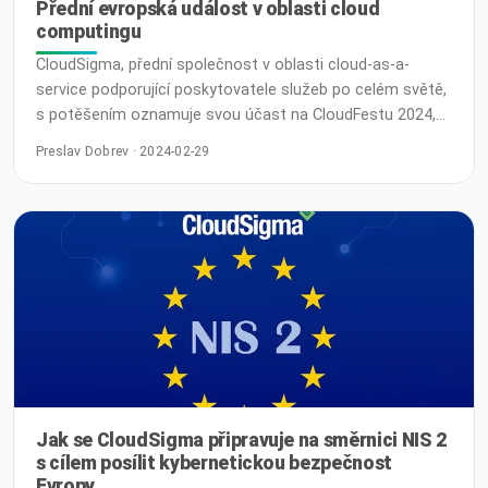
Přední evropská událost v oblasti cloud
computingu
CloudSigma, přední společnost v oblasti cloud-as-a-
service podporující poskytovatele služeb po celém světě,
s potěšením oznamuje svou účast na CloudFestu 2024,
který se bude konat od 18. do 21. března v Europa Parku v
Preslav Dobrev · 2024-02-29
Rustu, Baden-Württemberg, Německo. CloudSigma se
těší na navazování kontaktů s lídry v oboru, inovátory a
nadšenci z celého světa. Anthony Limby, obchodní ředitel
Jak se CloudSigma připravuje na směrnici NIS 2
s cílem posílit kybernetickou bezpečnost
Evropy