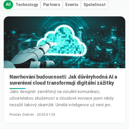
All
Technology
Partners
Events
Společnost
Navrhování budoucnosti: Jak důvěryhodná AI a
suverénní cloud transformují digitální zážitky
Jako designér zaměřený na vizuální komunikaci,
uživatelskou zkušenost a cloudové inovace jsem nikdy
nezažil takový okamžik. Umělá inteligence už není jen
futuristickou myšlenkou; je to aktivní partner při
Preslav Dobrev · 2026-01-26
navrhování, kreativní motor a klíčový faktor pro každou
organizaci vyvíjející digitální produkty. S tím, jak se AI stále