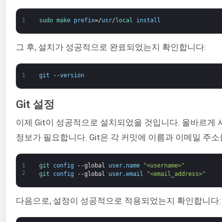
1
sudo 
make 
prefix
=/
usr
/
local 
install
그 후, 설치가 성공적으로 완료되었는지 확인합니다:
1
git
--
version
Git 설정
이제 Git이 성공적으로 설치되었을 것입니다. 올바르게 
정보가 필요합니다. Git은 각 커밋에 이름과 이메일 주
1
git 
config
--
global
user
.
name
"<username>"
2
git 
config
--
global
user
.
email
"<email_address>"
다음으로, 설정이 성공적으로 적용되었는지 확인합니다: