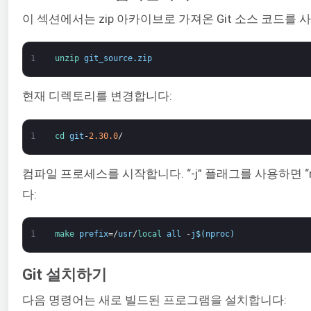
이 섹션에서는 zip 아카이브로 가져온 Git 소스 코드를
1
unzip 
git_source
.
zip
현재 디렉토리를 변경합니다:
1
cd 
git
-
2.30.0
/
컴파일 프로세스를 시작합니다. “-j” 플래그를 사용하면 
다:
1
make 
prefix
=/
usr
/
local 
all
-
j
$
(
nproc
)
Git 설치하기
다음 명령어는 새로 빌드된 프로그램을 설치합니다: