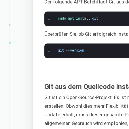
Der folgende APT-Befehl lädt Git aus de
1
sudo 
apt 
install 
git
Überprüfen Sie, ob Git erfolgreich insta
1
git
--
version
Git aus dem Quellcode inst
Git ist ein Open-Source-Projekt. Es is
erstellen. Obwohl dies mehr Flexibilität
Update erhält, muss dieser gesamte P
allgemeinen Gebrauch wird empfohlen,