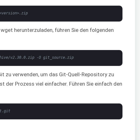
<version>.zip
t wget herunterzuladen, führen Sie den folgenden
hive/v2.30.0.zip -O git_source.zip
 Git zu verwenden, um das Git-Quell-Repository zu
 ist der Prozess viel einfacher. Führen Sie einfach den
t.git