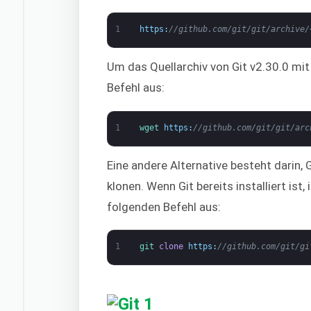
1
https
:
//github.com/git/git/archive/
Um das Quellarchiv von Git v2.30.0 mi
Befehl aus:
1
wget 
https
:
//github.com/git/git/arc
Eine andere Alternative besteht darin,
klonen. Wenn Git bereits installiert ist,
folgenden Befehl aus:
1
git 
clone
https
:
//github.com/git/gi