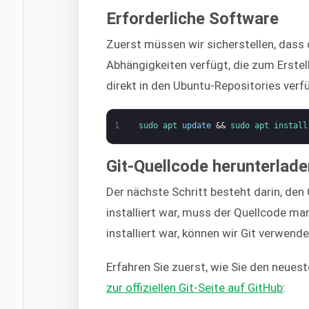
Erforderliche Software
Zuerst müssen wir sicherstellen, dass 
Abhängigkeiten verfügt, die zum Erstel
direkt in den Ubuntu-Repositories verf
1
sudo 
apt 
update
&&
sudo 
apt 
install
Git-Quellcode herunterlad
Der nächste Schritt besteht darin, den
installiert war, muss der Quellcode m
installiert war, können wir Git verwen
Erfahren Sie zuerst, wie Sie den neues
zur offiziellen Git-Seite auf GitHub
: