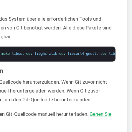
das System über alle erforderlichen Tools und
len von Git benötigt werden. Alle diese Pakete sind
ügbar:
 
make 
libssl
-
dev 
libghc
-
zlib
-
dev 
libcurl4
-
gnutls
-
dev 
libexpat1
-
d
en
 Quellcode herunterzuladen. Wenn Git zuvor nicht
anuell heruntergeladen werden. Wenn Git zuvor
den, um den Git-Quellcode herunterzuladen.
ten Git-Quellcode manuell herunterladen.
Gehen Sie