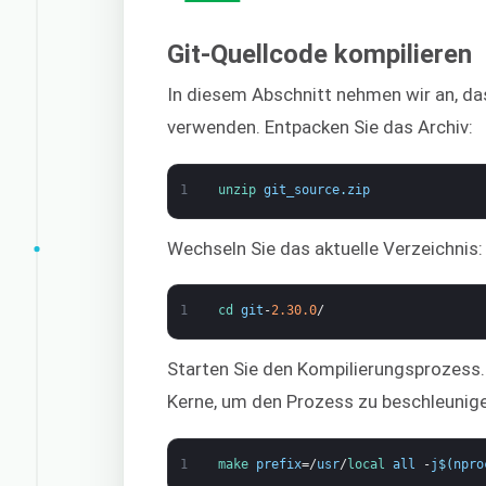
Git-Quellcode kompilieren
In diesem Abschnitt nehmen wir an, das
verwenden. Entpacken Sie das Archiv:
1
unzip 
git_source
.
zip
Wechseln Sie das aktuelle Verzeichnis:
1
cd 
git
-
2.30.0
/
Starten Sie den Kompilierungsprozess.
Kerne, um den Prozess zu beschleunig
1
make 
prefix
=/
usr
/
local 
all
-
j
$
(
npro