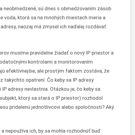
li za neobmedzené, sú dnes s obmedzovaním zásob
je voda, ktorá sa na mnohých miestach meria a
adresy, naozaj má zmysel ich naďalej rozdávať
ov musíme pravidelne žiadať o nový IP priestor a
 dodatočnými kontrolami a monitorovaním
ajú efektívnejšie, ale prostým faktom zostáva, že
ez takýchto opatrení. Čo keby sa IP adresy
IP adresy nevlastnia. Otázkou je, čo keby sa
ubjekt, ktorý sa stará o IP priestor) rozhodol
esu pridelenú jednotlivcovi alebo spoločnosti? Aký
es a nepoužíva ich, by sa mohla rozhodnúť buď