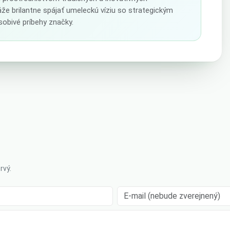
že brilantne spájať umeleckú víziu so strategickým
obivé príbehy značky.
rvý.
E-mail (nebude zverejnený)