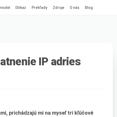
model
Dôkaz
Prehľady
Zdroje
O nás
Blog
atnenie IP adries
mi, prichádzajú mi na myseľ tri kľúčové