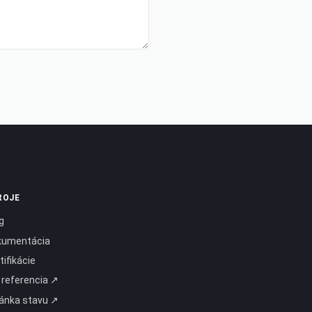
ROJE
g
kumentácia
tifikácie
 referencia ↗
ánka stavu ↗