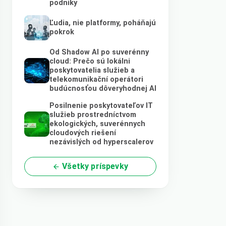
podniky
Ľudia, nie platformy, poháňajú
pokrok
Od Shadow AI po suverénny
cloud: Prečo sú lokálni
poskytovatelia služieb a
telekomunikační operátori
budúcnosťou dôveryhodnej AI
Posilnenie poskytovateľov IT
služieb prostredníctvom
ekologických, suverénnych
cloudových riešení
nezávislých od hyperscalerov
Všetky príspevky