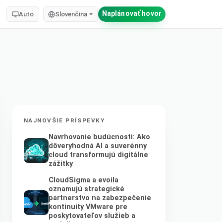
Naplánovať hovor
Auto
Slovenčina
NAJNOVŠIE PRÍSPEVKY
Navrhovanie budúcnosti: Ako
dôveryhodná AI a suverénny
cloud transformujú digitálne
zážitky
CloudSigma a evoila
oznamujú strategické
partnerstvo na zabezpečenie
kontinuity VMware pre
poskytovateľov služieb a