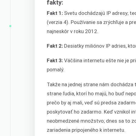
fakty:
Fakt 1:
Svetu dochádzajú IP adresy; te
(verzia 4). Používanie sa zrýchľuje a 
najneskôr v roku 2012.
Fakt 2:
Desiatky miliónov IP adries, kto
Fakt 3:
Väčšina internetu ešte nie je pr
pomalý.
Takže na jednej strane nám dochádza te
strane ľudia, ktorí ho majú, ho buď nep
prečo by aj mali, veď sú predsa zadar
poskytovať ho zadarmo. Keď vznikol inte
neobmedzené množstvo; dnes sa to zdá
zariadenia pripojeného k internetu.