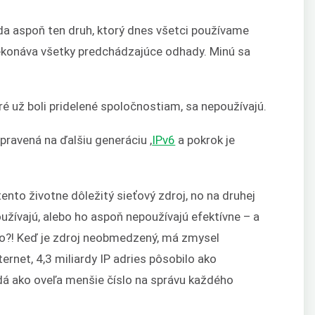
da aspoň ten druh, ktorý dnes všetci používame
prekonáva všetky predchádzajúce odhady. Minú sa
ré už boli pridelené spoločnostiam, sa nepoužívajú.
ipravená na ďalšiu generáciu ,
IPv6
a pokrok je
nto životne dôležitý sieťový zdroj, no na druhej
oužívajú, alebo ho aspoň nepoužívajú efektívne – a
mo?! Keď je zdroj neobmedzený, má zmysel
rnet, 4,3 miliardy IP adries pôsobilo ako
 ako oveľa menšie číslo na správu každého