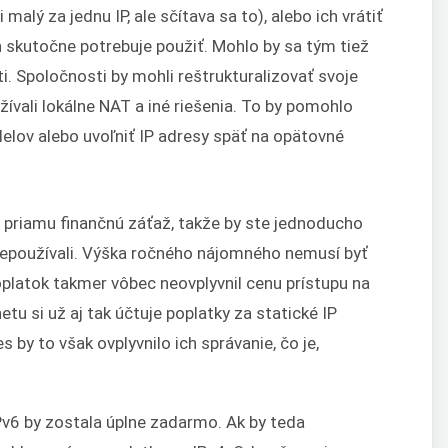
malý za jednu IP, ale sčítava sa to), alebo ich vrátiť
h skutočne potrebuje použiť. Mohlo by sa tým tiež
i. Spoločnosti by mohli reštrukturalizovať svoje
užívali lokálne NAT a iné riešenia. To by pomohlo
delov alebo uvoľniť IP adresy späť na opätovné
o priamu finančnú záťaž, takže by ste jednoducho
h nepoužívali. Výška ročného nájomného nemusí byť
platok takmer vôbec neovplyvnil cenu prístupu na
tu si už aj tak účtuje poplatky za statické IP
s by to však ovplyvnilo ich správanie, čo je,
Pv6 by zostala úplne zadarmo. Ak by teda