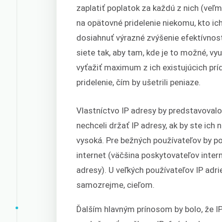
zaplatiť poplatok za každú z nich (veľmi 
na opätovné pridelenie niekomu, kto ic
dosiahnuť výrazné zvýšenie efektívnost
siete tak, aby tam, kde je to možné, vy
vyťažiť maximum z ich existujúcich prí
pridelenie, čím by ušetrili peniaze.
Mi
Vlastníctvo IP adresy by predstavoval
nechceli držať IP adresy, ak by ste ic
vysoká. Pre bežných používateľov by po
internet (väčšina poskytovateľov interne
adresy). U veľkých používateľov IP adrie
samozrejme, cieľom.
Ďalším hlavným prínosom by bolo, že I