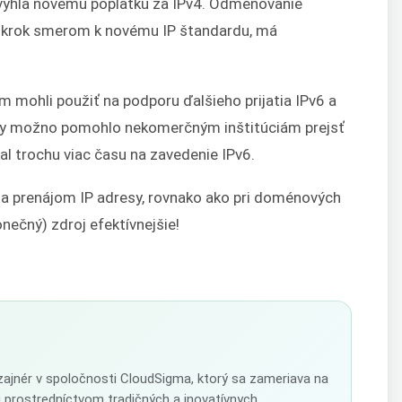
a vyhla novému poplatku za IPv4. Odmeňovanie
bia krok smerom k novému IP štandardu, má
m mohli použiť na podporu ďalšieho prijatia IPv6 a
by možno pomohlo nekomerčným inštitúciám prejsť
al trochu viac času na zavedenie IPv6.
a prenájom IP adresy, rovnako ako pri doménových
ečný) zdroj efektívnejšie!
izajnér v spoločnosti CloudSigma, ktorý sa zameriava na
u prostredníctvom tradičných a inovatívnych