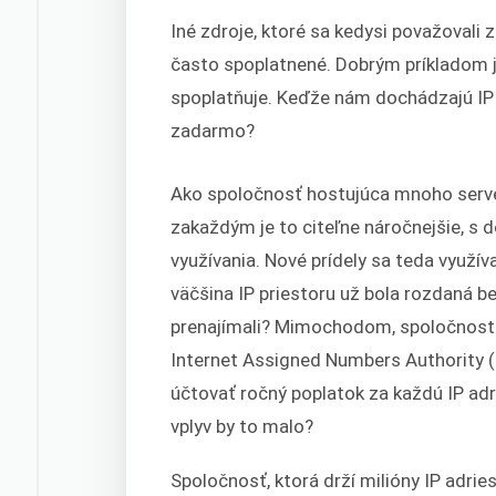
Iné zdroje, ktoré sa kedysi považova
často spoplatnené. Dobrým príkladom 
spoplatňuje. Keďže nám dochádzajú IP 
zadarmo?
Mi
Ako spoločnosť hostujúca mnoho server
zakaždým je to citeľne náročnejšie, s
využívania. Nové prídely sa teda využív
väčšina IP priestoru už bola rozdaná b
prenajímali? Mimochodom, spoločnosti 
Internet Assigned Numbers Authority (s
účtovať ročný poplatok za každú IP adr
vplyv by to malo?
Spoločnosť, ktorá drží milióny IP adri