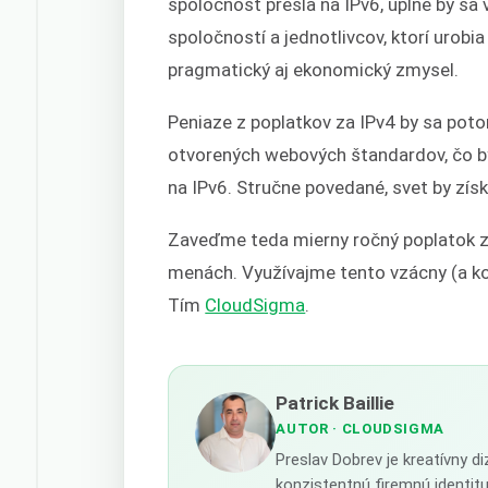
spoločnosť prešla na IPv6, úplne by s
spoločností a jednotlivcov, ktorí uro
pragmatický aj ekonomický zmysel.
Peniaze z poplatkov za IPv4 by sa poto
otvorených webových štandardov, čo 
na IPv6. Stručne povedané, svet by získ
Zaveďme teda mierny ročný poplatok z
menách. Využívajme tento vzácny (a kon
Tím
CloudSigma
.
Patrick Baillie
AUTOR
· CLOUDSIGMA
Preslav Dobrev je kreatívny d
konzistentnú firemnú identit