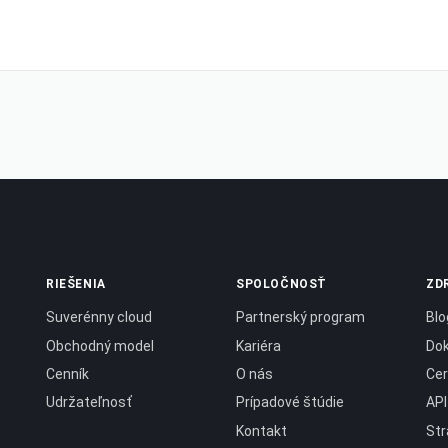
RIEŠENIA
SPOLOČNOSŤ
ZD
Suverénny cloud
Partnerský program
Blo
Obchodný model
Kariéra
Do
Cenník
O nás
Cer
Udržateľnosť
Prípadové štúdie
API
Kontakt
Str