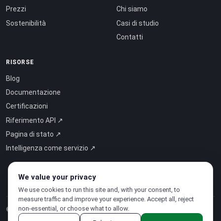
Prezzi
Chi siamo
Sostenibilità
Casi di studio
Contatti
RISORSE
Blog
Documentazione
Certificazioni
Riferimento API ↗
Pagina di stato ↗
Intelligenza come servizio ↗
We value your privacy
We use cookies to run this site and, with your consent, to
measure traffic and improve your experience. Accept all, reject
non-essential, or choose what to allow.
© 2026 CloudSigma Holding AG.
Tutti i diritti riservati
.