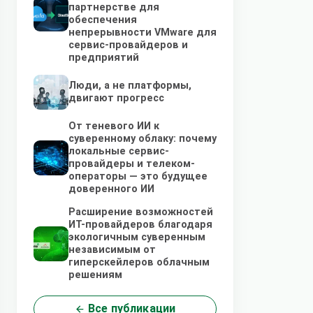
партнерстве для
обеспечения
непрерывности VMware для
сервис-провайдеров и
предприятий
Люди, а не платформы,
двигают прогресс
От теневого ИИ к
суверенному облаку: почему
локальные сервис-
провайдеры и телеком-
операторы — это будущее
доверенного ИИ
Расширение возможностей
ИТ-провайдеров благодаря
экологичным суверенным
независимым от
гиперскейлеров облачным
решениям
Все публикации