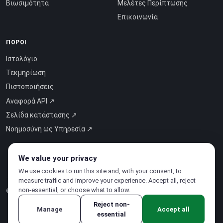
Βιωσιμότητα
Μελέτες Περίπτωσης
Επικοινωνία
ΠΌΡΟΙ
Ιστολόγιο
Τεκμηρίωση
Πιστοποιήσεις
Αναφορά API ↗
Σελίδα κατάστασης ↗
Νοημοσύνη ως Υπηρεσία ↗
We value your privacy
We use cookies to run this site and, with your consent, to
measure traffic and improve your experience. Accept all, reject
non-essential, or choose what to allow.
© 2026 CloudSigma Holding AG.
Όλα τα δικαιώματα διατηρούνται
.
Reject non-
Manage
Accept all
essential
Πολιτική Απορρήτου
·
Όροι χρήσης