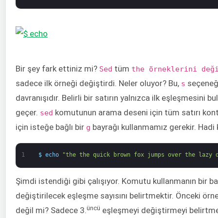
Bir şey fark ettiniz mi?
tüm
Sed
the örneklerini değ
sadece ilk örneği değiştirdi. Neler oluyor? Bu,
seçeneği
s
davranışıdır. Belirli bir satırın yalnızca ilk eşleşmesini bu
geçer.
komutunun arama deseni için tüm satırı kon
sed
için isteğe bağlı bir
bayrağı kullanmamız gerekir. Hadi
g
1
$
echo
"the the quick brown fox jumps over the lazy 
Şimdi istendiği gibi çalışıyor. Komutu kullanmanın bir ba
değiştirilecek eşleşme sayısını belirtmektir. Önceki ör
üncü
değil mi? Sadece 3.
eşleşmeyi değiştirmeyi belirtme