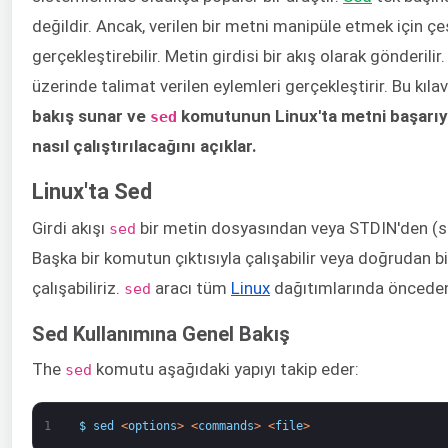
değildir. Ancak, verilen bir metni manipüle etmek için çeşi
gerçekleştirebilir. Metin girdisi bir akış olarak gönderilir
üzerinde talimat verilen eylemleri gerçekleştirir. Bu kıl
bakış sunar ve
komutunun Linux'ta metni başarıy
sed
nasıl çalıştırılacağını açıklar.
Linux'ta Sed
Girdi akışı
bir metin dosyasından veya STDIN'den (sta
sed
Başka bir komutun çıktısıyla çalışabilir veya doğrudan b
çalışabiliriz.
aracı tüm
Linux
dağıtımlarında önceden 
sed
Sed Kullanımına Genel Bakış
The
komutu aşağıdaki yapıyı takip eder:
sed
1
$
sed
<
options
>
<
commands
>
<
file
>