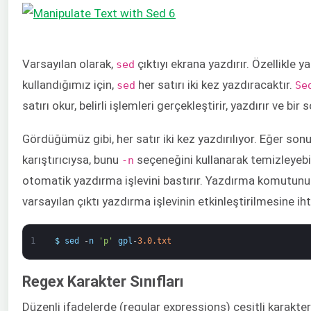
Varsayılan olarak,
çıktıyı ekrana yazdırır. Özellikle
sed
kullandığımız için,
her satırı iki kez yazdıracaktır.
sed
Se
satırı okur, belirli işlemleri gerçekleştirir, yazdırır ve bir
Gördüğümüz gibi, her satır iki kez yazdırılıyor. Eğer son
karıştırıcıysa, bunu
seçeneğini kullanarak temizleyebil
-n
otomatik yazdırma işlevini bastırır. Yazdırma komutunu
varsayılan çıktı yazdırma işlevinin etkinleştirilmesine ih
1
$
sed
-
n
'p'
gpl
-
3.0.txt
Regex Karakter Sınıfları
Düzenli ifadelerde (regular expressions) çeşitli karakter s