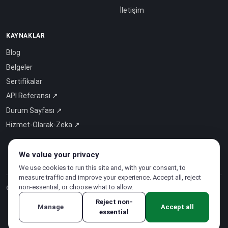
İletişim
KAYNAKLAR
Blog
Belgeler
Sertifikalar
API Referansı ↗
Durum Sayfası ↗
Hizmet-Olarak-Zeka ↗
We value your privacy
We use cookies to run this site and, with your consent, to
measure traffic and improve your experience. Accept all, reject
non-essential, or choose what to allow.
© 2026 CloudSigma Holding AG.
Tüm hakları saklıdır
.
Reject non-
Manage
Accept all
essential
Gizlilik Politikası
·
Hizmet Şartları