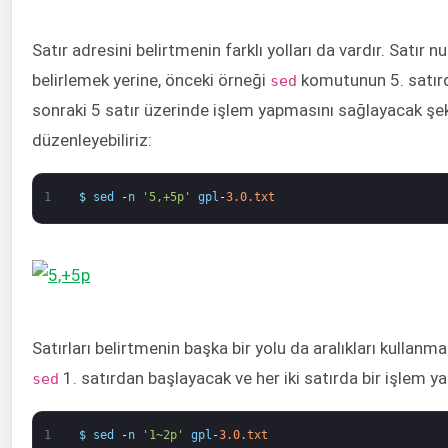
Satır adresini belirtmenin farklı yolları da vardır. Satır 
belirlemek yerine, önceki örneği
komutunun 5. satır
sed
sonraki 5 satır üzerinde işlem yapmasını sağlayacak şe
düzenleyebiliriz:
1
$
sed
-
n
'5,+5p'
gpl
-
3.0.txt
Satırları belirtmenin başka bir yolu da aralıkları kullanma
1. satırdan başlayacak ve her iki satırda bir işlem ya
sed
1
$
sed
-
n
'1~2p'
gpl
-
3.0.txt