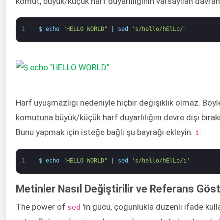
komut, büyük/küçük harf duyarlılığının varsayılan davran
1
$
echo
"HELLO WORLD"
|
sed
's/hello/hElLo/'
Harf uyuşmazlığı nedeniyle hiçbir değişiklik olmaz. Böy
komutuna büyük/küçük harf duyarlılığını devre dışı bırakm
Bunu yapmak için isteğe bağlı şu bayrağı ekleyin:
:
i
1
$
echo
"HELLO WORLD"
|
sed
's/hello/hElLo/i'
Metinler Nasıl Değiştirilir ve Referans Göste
The power of
'in gücü, çoğunlukla düzenli ifade ku
sed