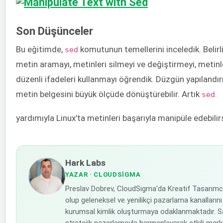
Son Düşünceler
Bu eğitimde,
komutunun temellerini inceledik. Belirli
sed
metin aramayı, metinleri silmeyi ve değiştirmeyi, metin
düzenli ifadeleri kullanmayı öğrendik. Düzgün yapılandır
metin belgesini büyük ölçüde dönüştürebilir. Artık
.
sed
yardımıyla Linux'ta metinleri başarıyla manipüle edebilirsi
Hark Labs
YAZAR
· CLOUDSIGMA
Preslav Dobrev, CloudSigma'da Kreatif Tasarımc
olup geleneksel ve yenilikçi pazarlama kanallarını 
kurumsal kimlik oluşturmaya odaklanmaktadır. S
stratejik pazarlamayla harmanlayarak etkili mark