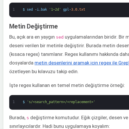
1
$
sed
-
i
.
bak
'1~2d'
gpl
-
3.0.txt
Metin Değiştirme
Bu, açık ara en yaygın
uygulamalarından biridir. Bir 
sed
deseni verilen bir metinle değiştirir. Burada metin desen
(kısaca regex) tanımlanır. Regex kullanımı hakkında daha 
dosyalarda
metin desenlerini aramak için regex ile Grep'i
özetleyen bu kılavuzu takip edin.
İşte regex kullanan en temel metin değiştirme örneği:
1
$
's/<search_pattern>/<replacement>'
Burada,
değiştirme komutudur. Eğik çizgiler, desen ve 
s
sınırlayıcılardır. Hadi bunu uygulamaya koyalım: