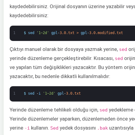
kaydedebilirsiniz. Orijinal dosyanın üzerine yazabilir veya
kaydedebilirsiniz:
1
$
sed
'1~2d'
gpl
-
3.0.txt
>
gpl
-
3.0.modified.txt
Çıktıyı manuel olarak bir dosyaya yazmak yerine,
ori
sed
yerinde düzenleme gerçekleştirebilir. Kısacası,
orij
sed
ve yapılan tüm değişiklikleri yazacaktır. Bu yöntem oriji
yazacaktır, bu nedenle dikkatli kullanılmalıdır:
1
$
sed
-
i
'1~2d'
gpl
-
3.0.txt
Yerinde düzenleme tehlikeli olduğu için,
yedekleme öz
sed
Yerinde düzenlemeler yaparken, düzenlemeden önce ye
yerine
kullanın.
yedek dosyasını
uzantısıyla 
-i
Sed
.bak