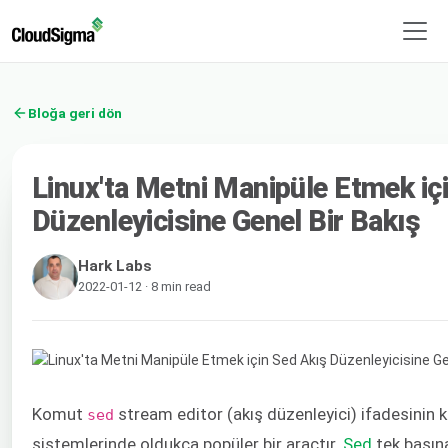
Bloğa geri dön
Linux'ta Metni Manipüle Etmek iç
Düzenleyicisine Genel Bir Bakış
Hark Labs
2022-01-12 · 8 min read
Komut
stream editor (akış düzenleyici) ifadesinin 
sed
sistemlerinde oldukça popüler bir araçtır.
Sed
tek başına