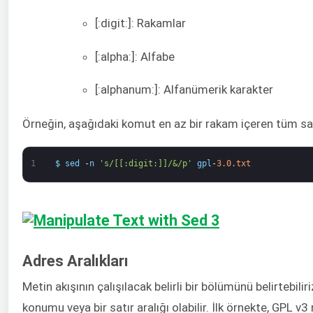
[:digit:]: Rakamlar
[:alpha:]: Alfabe
[:alphanum:]: Alfanümerik karakter
Örneğin, aşağıdaki komut en az bir rakam içeren tüm satı
1
$
sed
-
n
's/[[:digit:]]/&/p'
gpl
-
3.0.txt
Adres Aralıkları
Metin akışının çalışılacak belirli bir bölümünü belirtebiliriz
konumu veya bir satır aralığı olabilir. İlk örnekte, GPL 