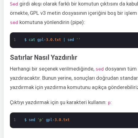
girdi akışı olarak farklı bir komutun çıktısını da kabu
Sed
örnekte, GPL v3 metin dosyasının içeriğini boş bir işlem
komutuna yönlendirin (pipe):
sed
1
$
cat 
gpl
-
3.0.txt
|
sed
''
Satırlar Nasıl Yazdırılır
Herhangi bir seçenek verilmediğinde,
dosyanın tüm 
sed
yazdıracaktır. Bunun yerine, sonuçları doğrudan standa
yazdırmak için yazdırma komutunu açıkça gönderebiliri
Çıktıyı yazdırmak için şu karakteri kullanın:
:
p
1
$
sed
'p'
gpl
-
3.0.txt