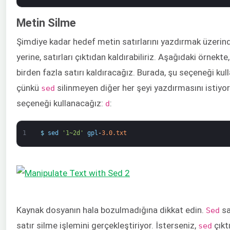
Metin Silme
Şimdiye kadar hedef metin satırlarını yazdırmak üzerind
yerine, satırları çıktıdan kaldırabiliriz. Aşağıdaki örnekt
birden fazla satırı kaldıracağız. Burada, şu seçeneği k
çünkü
silinmeyen diğer her şeyi yazdırmasını istiyor
sed
seçeneği kullanacağız:
:
d
1
$
sed
'1~2d'
gpl
-
3.0.txt
Kaynak dosyanın hala bozulmadığına dikkat edin.
sa
Sed
satır silme işlemini gerçekleştiriyor. İsterseniz,
çıkt
sed