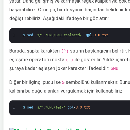
yatar. Daha gelişmiş ve karmaşık regex kalıplarıyla çok 
başarabiliriz. Örneğin, bir dosyanın başından belirli bir
değiştirebiliriz. Aşağıdaki ifadeye bir göz atın:
1
$
sed
's/^.*GNU/GNU_replaced/'
gpl
-
3.0.txt
Burada, şapka karakteri
satırın başlangıcını belirtir.
(^)
eşleşme operatörü nokta
ile gösterilir. Yıldız işaret
(.)
şuraya kadar eşleşen joker karakter ifadesidir:
.
GNU
Diğer bir ilginç ipucu ise
sembolünü kullanmaktır. Bunu
&
kalıbını bulduğu alanları vurgulamak için kullanabiliriz:
1
$
sed
's/^.*GNU/(&)/'
gpl
-
3.0.txt