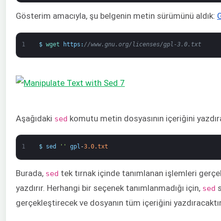
Gösterim amacıyla, şu belgenin metin sürümünü aldık:
G
1
$
wget 
https
:
//www.gnu.org/licenses/gpl-3.0.txt
Aşağıdaki
komutu metin dosyasının içeriğini yazdır
sed
1
$
sed
''
gpl
-
3.0.txt
Burada,
tek tırnak içinde tanımlanan işlemleri gerçekl
sed
yazdırır. Herhangi bir seçenek tanımlanmadığı için,
sed
gerçekleştirecek ve dosyanın tüm içeriğini yazdıracaktır