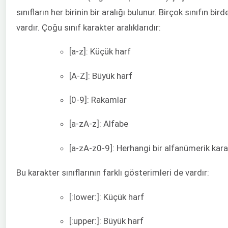
sınıfların her birinin bir aralığı bulunur. Birçok sınıfın bir
vardır. Çoğu sınıf karakter aralıklarıdır:
[a-z]: Küçük harf
[A-Z]: Büyük harf
[0-9]: Rakamlar
[a-zA-z]: Alfabe
[a-zA-z0-9]: Herhangi bir alfanümerik kar
Bu karakter sınıflarının farklı gösterimleri de vardır:
[:lower:]: Küçük harf
[:upper:]: Büyük harf