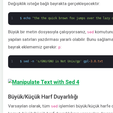
Değişiklik isteğe bağlı bayrakta gerçekleşecektir:
1
$
echo
"the the quick brown fox jumps over the lazy 
Büyük bir metin dosyasıyla çalışıyorsanız,
komutunu
sed
yapılan satırları yazdırması yararlı olabilir. Bunu sağlama
bayrak eklememiz gerekir:
:
p
1
$
sed
-
n
's/GNU/GNU is Not Unix/gp'
gpl
-
3.0.txt
Büyük/Küçük Harf Duyarlılığı
Varsayılan olarak, tüm
işlemleri büyük/küçük harfe d
sed