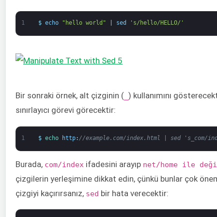
1
$
echo
"hello world"
|
sed
's/hello/HELLO/'
Bir sonraki örnek, alt çizginin (
) kullanımını gösterecekt
_
sınırlayıcı görevi görecektir:
1
$
echo 
http
:
//example.com/index.html | sed 's_com/in
Burada,
ifadesini arayıp
com/index
net/home ile deği
çizgilerin yerleşimine dikkat edin, çünkü bunlar çok önem
çizgiyi kaçırırsanız,
bir hata verecektir:
sed