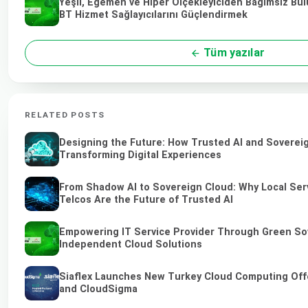
Yeşil, Egemen ve Hiper Ölçekleyiciden Bağımsız Bulu
BT Hizmet Sağlayıcılarını Güçlendirmek
Tüm yazılar
RELATED POSTS
Designing the Future: How Trusted AI and Soverei
Transforming Digital Experiences
From Shadow AI to Sovereign Cloud: Why Local Ser
Telcos Are the Future of Trusted AI
Empowering IT Service Provider Through Green So
Independent Cloud Solutions
Siaflex Launches New Turkey Cloud Computing Off
and CloudSigma