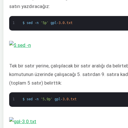
satırı yazdıracağız:
1
$
sed
-
n
'5p'
gpl
-
3.0.txt
Tek bir satır yerine, çalışılacak bir satır aralığı da belirte
komutunun üzerinde çalışacağı 5. satırdan 9. satıra kada
(toplam 5 satır) belirttik:
1
$
sed
-
n
'5,9p'
gpl
-
3.0.txt