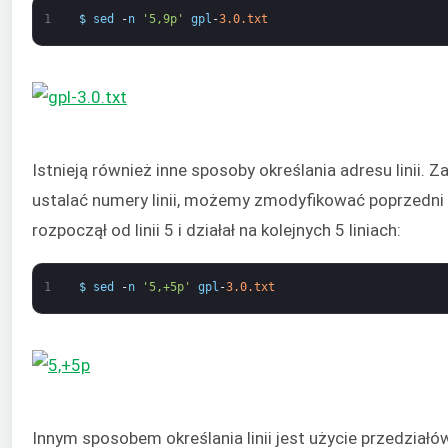
1
$
sed
-
n
'5,9p'
gpl
-
3.0.txt
Istnieją również inne sposoby określania adresu linii. 
ustalać numery linii, możemy zmodyfikować poprzedni 
rozpoczął od linii 5 i działał na kolejnych 5 liniach:
1
$
sed
-
n
'5,+5p'
gpl
-
3.0.txt
Innym sposobem określania linii jest użycie przedziałó