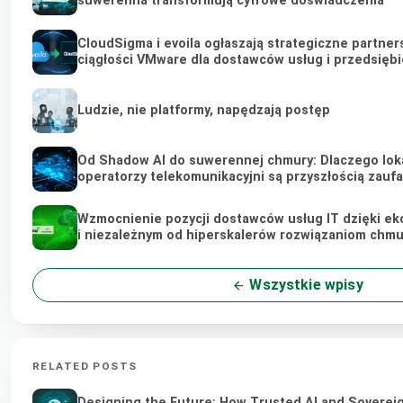
suwerenna transformują cyfrowe doświadczenia
CloudSigma i evoila ogłaszają strategiczne partne
ciągłości VMware dla dostawców usług i przedsięb
Ludzie, nie platformy, napędzają postęp
Od Shadow AI do suwerennej chmury: Dlaczego loka
operatorzy telekomunikacyjni są przyszłością zaufa
Wzmocnienie pozycji dostawców usług IT dzięki e
i niezależnym od hiperskalerów rozwiązaniom chm
Wszystkie wpisy
RELATED POSTS
Designing the Future: How Trusted AI and Soverei