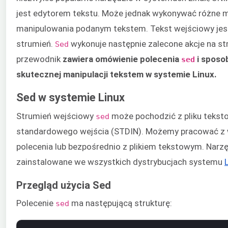
jest edytorem tekstu. Może jednak wykonywać różne m
manipulowania podanym tekstem. Tekst wejściowy jest
strumień.
wykonuje następnie zalecone akcje na st
Sed
przewodnik
zawiera omówienie polecenia
i sposob
sed
skutecznej manipulacji tekstem w systemie Linux.
Sed w systemie Linux
Strumień wejściowy
może pochodzić z pliku tekst
sed
standardowego wejścia (STDIN). Możemy pracować z 
polecenia lub bezpośrednio z plikiem tekstowym. Narz
zainstalowane we wszystkich dystrybucjach systemu
Przegląd użycia Sed
Polecenie
ma następującą strukturę:
sed