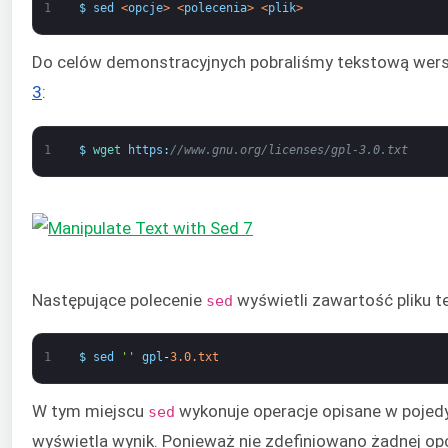
1
$
sed
<
opcje
>
<
polecenia
>
<
plik
>
Do celów demonstracyjnych pobraliśmy tekstową wer
3
:
1
$
wget 
https
:
//www.gnu.org/licenses/gpl-3.0.txt
Następujące polecenie
wyświetli zawartość pliku 
sed
1
$
sed
''
gpl
-
3.0.txt
W tym miejscu
wykonuje operacje opisane w pojed
sed
wyświetla wynik. Ponieważ nie zdefiniowano żadnej opc