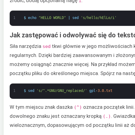
zrobić, dodaj opcjonalną flagę
:
i
1
$
echo
"HELLO WORLD"
|
sed
's/hello/hElLo/i'
Jak zastępować i odwoływać się do teks
Siła narzędzia
tkwi głównie w jego możliwościach 
sed
regularnych. Dzięki bardziej zaawansowanym i złożo
możemy osiągnąć znacznie więcej. Na przykład możem
początku pliku do określonego miejsca. Spójrz na nast
1
$
sed
's/^.*GNU/GNU_replaced/'
gpl
-
3.0.txt
W tym miejscu znak daszka
oznacza początek linii
(^)
dowolnego znaku jest oznaczany kropką
. Gwiazdk
(.)
wieloznacznym, dopasowującym od początku linii aż 