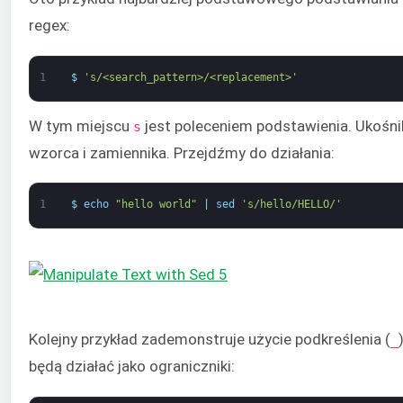
regex:
1
$
's/<search_pattern>/<replacement>'
W tym miejscu
jest poleceniem podstawienia. Ukośnik
s
wzorca i zamiennika. Przejdźmy do działania:
1
$
echo
"hello world"
|
sed
's/hello/HELLO/'
Kolejny przykład zademonstruje użycie podkreślenia (
_
będą działać jako ograniczniki: