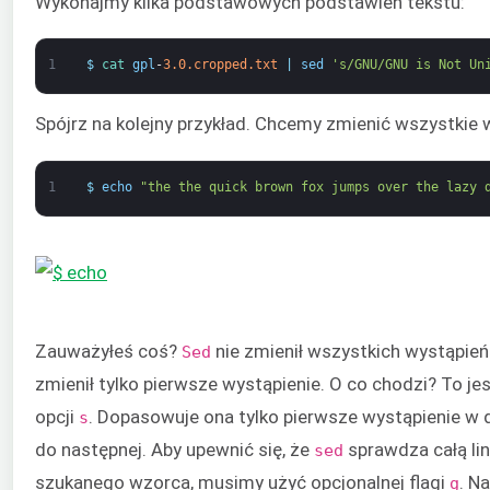
Wykonajmy kilka podstawowych podstawień tekstu:
1
$
cat 
gpl
-
3.0.cropped.txt
|
sed
's/GNU/GNU is Not Un
Spójrz na kolejny przykład. Chcemy zmienić wszystkie
1
$
echo
"the the quick brown fox jumps over the lazy 
Zauważyłeś coś?
nie zmienił wszystkich wystąpie
Sed
zmienił tylko pierwsze wystąpienie. O co chodzi? To j
opcji
. Dopasowuje ona tylko pierwsze wystąpienie w da
s
do następnej. Aby upewnić się, że
sprawdza całą li
sed
szukanego wzorca, musimy użyć opcjonalnej flagi
. N
g