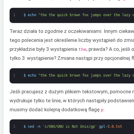
1
$
echo
"the the quick brown fox jumps over the lazy 
Teraz działa to zgodnie z oczekiwaniami. Innym ciek
tego polecenia jest określenie liczby wystąpień do zm
przykładzie były 3 wystąpienia
, prawda? A co, jeśli 
the
.
tylko 3
wystąpienie? Zmiana nastąpi przy opcjonalnej f
1
$
echo
"the the quick brown fox jumps over the lazy 
Jeśli pracujesz z dużym plikiem tekstowym, pomocne 
wydrukuje tylko te linie, w których nastąpiły podstawien
musimy dodać kolejną dodatkową flagę
:
p
1
$
sed
-
n
's/GNU/GNU is Not Unix/gp'
gpl
-
3.0.txt