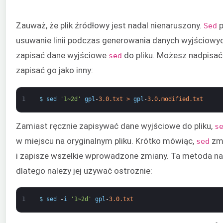
Zauważ, że plik źródłowy jest nadal nienaruszony.
Sed
usuwanie linii podczas generowania danych wyjściowyc
zapisać dane wyjściowe
do pliku. Możesz nadpisać 
sed
zapisać go jako inny:
1
$
sed
'1~2d'
gpl
-
3.0.txt
>
gpl
-
3.0.modified.txt
Zamiast ręcznie zapisywać dane wyjściowe do pliku,
s
w miejscu na oryginalnym pliku. Krótko mówiąc,
zmo
sed
i zapisze wszelkie wprowadzone zmiany. Ta metoda nadp
dlatego należy jej używać ostrożnie:
1
$
sed
-
i
'1~2d'
gpl
-
3.0.txt