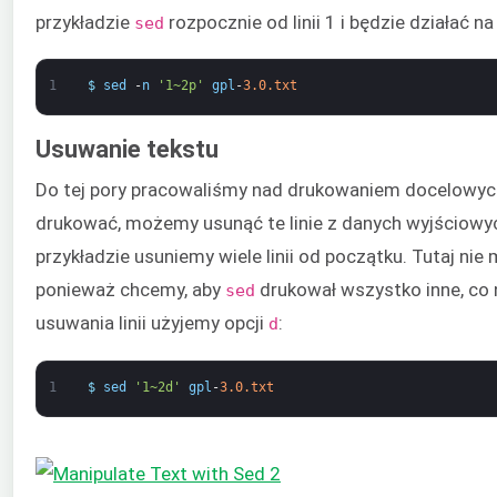
przykładzie
rozpocznie od linii 1 i będzie działać na c
sed
1
$
sed
-
n
'1~2p'
gpl
-
3.0.txt
Usuwanie tekstu
Do tej pory pracowaliśmy nad drukowaniem docelowych 
drukować, możemy usunąć te linie z danych wyjściow
przykładzie usuniemy wiele linii od początku. Tutaj ni
ponieważ chcemy, aby
drukował wszystko inne, co 
sed
usuwania linii użyjemy opcji
:
d
1
$
sed
'1~2d'
gpl
-
3.0.txt