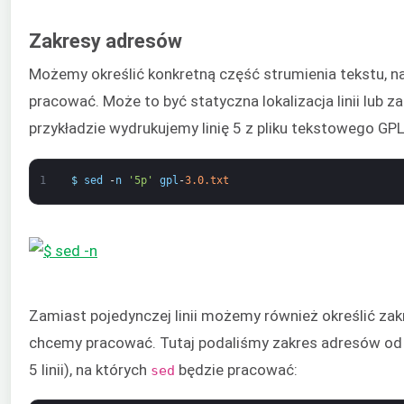
Zakresy adresów
Możemy określić konkretną część strumienia tekstu, n
pracować. Może to być statyczna lokalizacja linii lub za
przykładzie wydrukujemy linię 5 z pliku tekstowego GPL
1
$
sed
-
n
'5p'
gpl
-
3.0.txt
Zamiast pojedynczej linii możemy również określić zakre
chcemy pracować. Tutaj podaliśmy zakres adresów od lini
5 linii), na których
będzie pracować:
sed