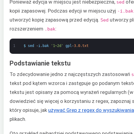
Ponieważ edycja w miejscu jest niebezpieczna,
ofe
sed
kopii zapasowej. Podczas edycji w miejscu użyj
-i.bak
utworzyć kopię zapasową przed edycją.
utworzy pl
Sed
rozszerzeniem
:
.bak
1
$
sed
-
i
.
bak
'1~2d'
gpl
-
3.0.txt
Podstawianie tekstu
To zdecydowanie jedno z najczęstszych zastosowań
s
tekst pod kątem wzorca i zastępuje go podanym tekst
tekstu jest opisany za pomocą wyrażeń regularnych (w 
dowiedzieć się więcej o korzystaniu z regex, zapoznaj
który opisuje, jak
używać Grep z regex do wyszukiwani
plikach.
Oto przykład najbardziej podstawowego podstawiania t