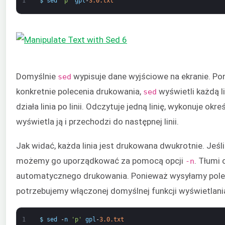
1
$
sed
'p'
gpl
-
3.0.txt
Domyślnie
wypisuje dane wyjściowe na ekranie. Po
sed
konkretnie polecenia drukowania,
wyświetli każdą l
sed
działa linia po linii. Odczytuje jedną linię, wykonuje okr
wyświetla ją i przechodzi do następnej linii.
Jak widać, każda linia jest drukowana dwukrotnie. Jeśli 
możemy go uporządkować za pomocą opcji
. Tłumi 
-n
automatycznego drukowania. Ponieważ wysyłamy polec
potrzebujemy włączonej domyślnej funkcji wyświetlani
1
$
sed
-
n
'p'
gpl
-
3.0.txt