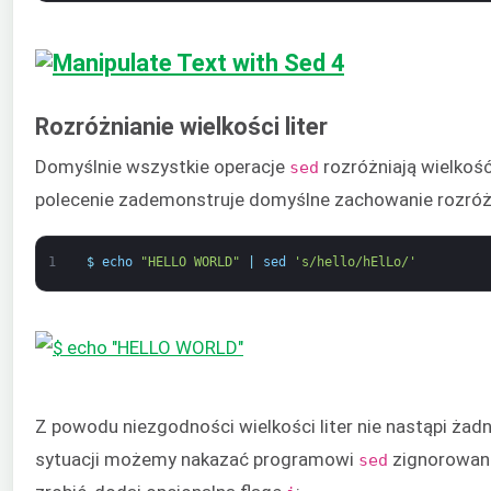
Rozróżnianie wielkości liter
Domyślnie wszystkie operacje
rozróżniają wielkość
sed
polecenie zademonstruje domyślne zachowanie rozróżni
1
$
echo
"HELLO WORLD"
|
sed
's/hello/hElLo/'
Z powodu niezgodności wielkości liter nie nastąpi żadn
sytuacji możemy nakazać programowi
zignorowanie
sed