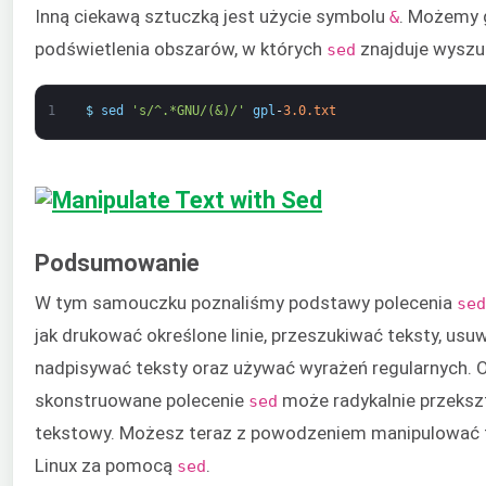
Inną ciekawą sztuczką jest użycie symbolu
. Możemy 
&
podświetlenia obszarów, w których
znajduje wyszu
sed
1
$
sed
's/^.*GNU/(&)/'
gpl
-
3.0.txt
Podsumowanie
W tym samouczku poznaliśmy podstawy polecenia
sed
jak drukować określone linie, przeszukiwać teksty, usu
nadpisywać teksty oraz używać wyrażeń regularnych.
skonstruowane polecenie
może radykalnie przeksz
sed
tekstowy. Możesz teraz z powodzeniem manipulować
Linux za pomocą
.
sed