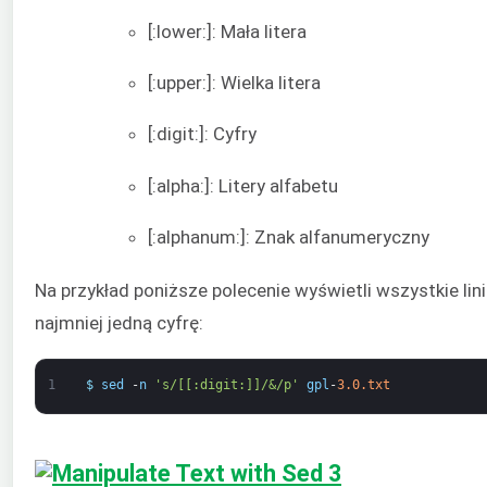
[:lower:]: Mała litera
[:upper:]: Wielka litera
[:digit:]: Cyfry
[:alpha:]: Litery alfabetu
[:alphanum:]: Znak alfanumeryczny
Na przykład poniższe polecenie wyświetli wszystkie lin
najmniej jedną cyfrę:
1
$
sed
-
n
's/[[:digit:]]/&/p'
gpl
-
3.0.txt