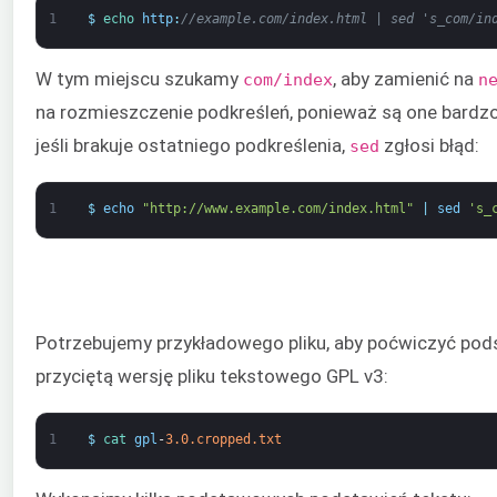
1
$
echo 
http
:
//example.com/index.html | sed 's_com/in
W tym miejscu szukamy
, aby zamienić na
com/index
n
na rozmieszczenie podkreśleń, ponieważ są one bardzo 
jeśli brakuje ostatniego podkreślenia,
zgłosi błąd:
sed
1
$
echo
"http://www.example.com/index.html"
|
sed
's_
Potrzebujemy przykładowego pliku, aby poćwiczyć pod
przyciętą wersję pliku tekstowego GPL v3:
1
$
cat 
gpl
-
3.0.cropped.txt