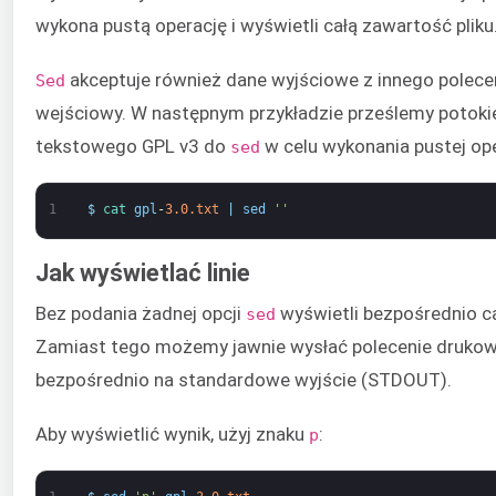
wykona pustą operację i wyświetli całą zawartość pliku
akceptuje również dane wyjściowe z innego polece
Sed
wejściowy. W następnym przykładzie prześlemy potoki
tekstowego GPL v3 do
w celu wykonania pustej ope
sed
1
$
cat 
gpl
-
3.0.txt
|
sed
''
Jak wyświetlać linie
Bez podania żadnej opcji
wyświetli bezpośrednio ca
sed
Zamiast tego możemy jawnie wysłać polecenie drukowa
bezpośrednio na standardowe wyjście (STDOUT).
Aby wyświetlić wynik, użyj znaku
:
p