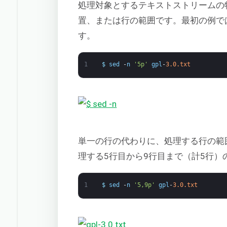
処理対象とするテキストストリームの
置、または行の範囲です。最初の例では、
す。
1
$
sed
-
n
'5p'
gpl
-
3.0.txt
単一の行の代わりに、処理する行の範
理する5行目から9行目まで（計5行
1
$
sed
-
n
'5,9p'
gpl
-
3.0.txt