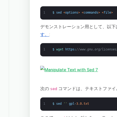
1
$
sed
<
options
>
<
commands
>
<
file
>
デモンストレーション用として、以下
す。
:
1
$
wget 
https
:
//www.gnu.org/licenses
次の
コマンドは、テキストファイ
sed
1
$
sed
''
gpl
-
3.0.txt