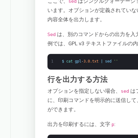
ここで、
はシングルクォーテーシ
sed
います。オプションが定義されていな
内容全体を出力します。
は、別のコマンドからの出力を入
Sed
例では、GPL v3 テキストファイルの
1
$
cat 
gpl
-
3.0.txt
|
sed
''
行を出力する方法
オプションを指定しない場合、
は
sed
に、印刷コマンドを明示的に送信して、
ができます。
出力を印刷するには、文字
:
p