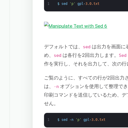
1
$
sed
'p'
gpl
-
3.0.txt
デフォルトでは、
は出力を画面に
sed
め、
は各行を2回出力します。
sed
Sed
作を実行し、それを出力して、次の行
ご覧のように、すべての行が2回出力
は、
オプションを使用して整理でき
-n
印刷コマンドを送信しているため、デ
せん。
1
$
sed
-
n
'p'
gpl
-
3.0.txt