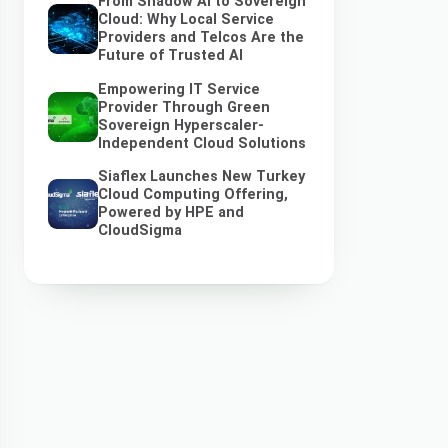
From Shadow AI to Sovereign
Cloud: Why Local Service
Providers and Telcos Are the
Future of Trusted AI
Empowering IT Service
Provider Through Green
Sovereign Hyperscaler-
Independent Cloud Solutions
Siaflex Launches New Turkey
Cloud Computing Offering,
Powered by HPE and
CloudSigma