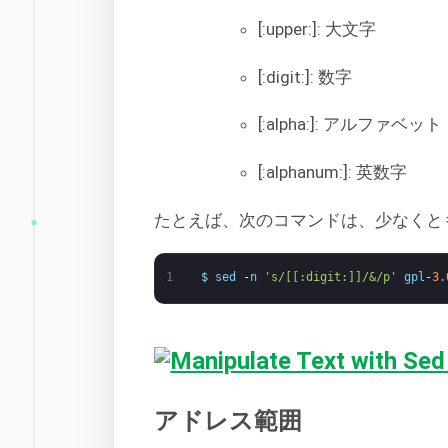
[:upper:]: 大文字
[:digit:]: 数字
[:alpha:]: アルファベット
[:alphanum:]: 英数字
たとえば、次のコマンドは、少なくと
1
$
sed
-
n
's/[[:digit:]]/&/p'
gpl
-
3.
アドレス範囲