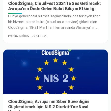
CloudSigma, CloudFest 2024'te Ses Getirecek:
Avrupa'nın Önde Gelen Bulut Bilişim Etkinliği
Dünya genelindeki hizmet sağlayıcılarını destekleyen lider
bir hizmet olarak bulut (cloud-as-a-service) şirketi olan
CloudSigma, 18-21 Mart tarihleri arasında Almanya'nın
Baden-Württemberg eyaletindeki Rust kentinde bulunan
Preslav Dobrev · 2024-02-29
Europa Park'ta gerçekleştirilecek olan CloudFest 2024'e
katılımını duyurmaktan büyük heyecan duyuyor.
CloudSigma, dünyanın dört bir yanından sektör liderleri,
yenilikçiler ve meraklılarla bağlantı kurmayı sabırsızlıkla
bekliyor. Anthony Limby, Ticari Direktör
CloudSigma, Avrupa'nın Siber Güvenliğini
Güçlendirmek İçin NIS 2 Direktifi'ne Nasıl