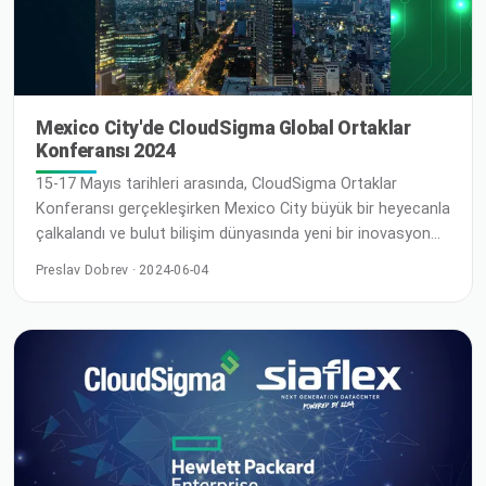
Mexico City'de CloudSigma Global Ortaklar
Konferansı 2024
15-17 Mayıs tarihleri arasında, CloudSigma Ortaklar
Konferansı gerçekleşirken Mexico City büyük bir heyecanla
çalkalandı ve bulut bilişim dünyasında yeni bir inovasyon
ve iş birliği çağının zeminini hazırladı. Latin Amerika'nın
Preslav Dobrev · 2024-06-04
kültürel merkezlerinden birinin canlı atmosferinde; sektör
liderleri, teknoloji meraklıları ve ileri görüşlü işletmeler en
son trendleri ve gelişmeleri keşfetmek için bir araya geldi.