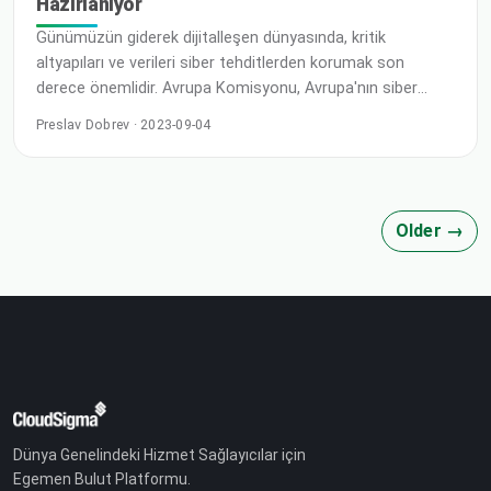
Hazırlanıyor
Günümüzün giderek dijitalleşen dünyasında, kritik
altyapıları ve verileri siber tehditlerden korumak son
derece önemlidir. Avrupa Komisyonu, Avrupa'nın siber
güvenlik ortamını güçlendirmek amacıyla, ağ ve bilgi
Preslav Dobrev · 2023-09-04
sistemlerinin dayanıklılığını ve güvenliğini artırmayı
hedefleyen NIS (Ağ ve Bilgi Sistemleri) 2 Direktifi'ni
yürürlüğe koymuştur. CloudSigma bu direktifin önemini
kabul etmektedir ve
Older →
Dünya Genelindeki Hizmet Sağlayıcılar için
Egemen Bulut Platformu.