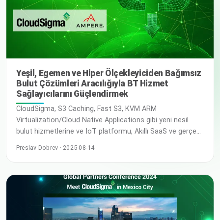
Yeşil, Egemen ve Hiper Ölçekleyiciden Bağımsız
Bulut Çözümleri Aracılığıyla BT Hizmet
Sağlayıcılarını Güçlendirmek
CloudSigma, S3 Caching, Fast S3, KVM ARM
Virtualization/Cloud Native Applications gibi yeni nesil
bulut hizmetlerine ve IoT platformu, Akıllı SaaS ve gerçek
zamanlı BI uygulamaları için Yeni Nesil Veri yapısına (Next-
Preslav Dobrev · 2025-08-14
Gen Data fabric) hizmet eden bir Ampere Compute yapısı
(ACF) oluşturmaktadır. Sürdürülebilir bulut bilişim için
tasarlanan Müşteri Profili kapsamında, Ampere
Computing’in Bulut Yerel İşlemcileri (Cloud Native
Processors) tek iş parçacıklı, çoklu çekirdekli bir tasarım t