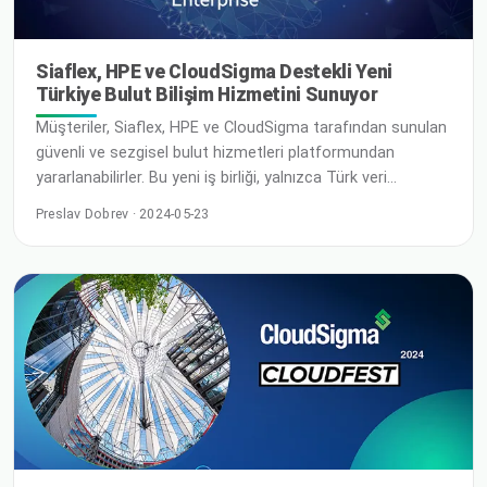
Siaflex, HPE ve CloudSigma Destekli Yeni
Türkiye Bulut Bilişim Hizmetini Sunuyor
Müşteriler, Siaflex, HPE ve CloudSigma tarafından sunulan
güvenli ve sezgisel bulut hizmetleri platformundan
yararlanabilirler. Bu yeni iş birliği, yalnızca Türk veri
koruması ve yargı yetkisi ile Türkiye'nin hızla büyüyen
Preslav Dobrev · 2024-05-23
ekonomisi için yerel egemen bilişim hizmetleri sunulmasını
sağlıyor. Mexico City – 16 Mayıs 2024 – CloudSigma
Global Ortaklar Konferansı'nda, CloudSigma CEO'su
Robert Jenkin ve …