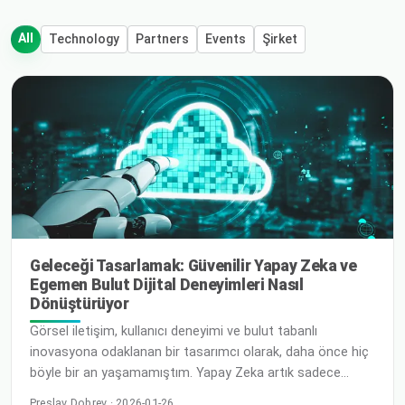
All
Technology
Partners
Events
Şirket
Geleceği Tasarlamak: Güvenilir Yapay Zeka ve
Egemen Bulut Dijital Deneyimleri Nasıl
Dönüştürüyor
Görsel iletişim, kullanıcı deneyimi ve bulut tabanlı
inovasyona odaklanan bir tasarımcı olarak, daha önce hiç
böyle bir an yaşamamıştım. Yapay Zeka artık sadece
fütüristik bir fikir değil; aktif bir tasarım ortağı, yaratıcı bir
Preslav Dobrev · 2026-01-26