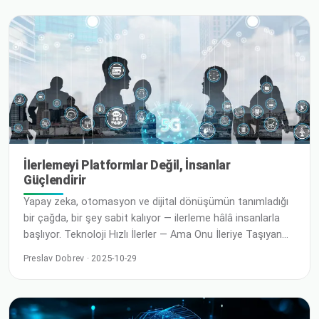
uzmanı ve yönetilen hizmet sağlayıcısı olan evoila ile
stratejik bir ortaklık kurduğunu duyurdu. Bu ortaklık,
mevcut V'yi korumak isteyen müşterilerden gelen artan
talebi karşılıyor
İlerlemeyi Platformlar Değil, İnsanlar
Güçlendirir
Yapay zeka, otomasyon ve dijital dönüşümün tanımladığı
bir çağda, bir şey sabit kalıyor — ilerleme hâlâ insanlarla
başlıyor. Teknoloji Hızlı İlerler — Ama Onu İleriye Taşıyan
İnsanlardır. Bir iş seyahatinden yeni döndüm — ve yakında
Preslav Dobrev · 2025-10-29
tekrar yola çıkmak üzereyim. Havalimanları, toplantılar ve
gece geç saatlerdeki planlama seansları arasında bir
yerde, bir şey her zamankinden daha net hale geldi: …
Devamını Oku