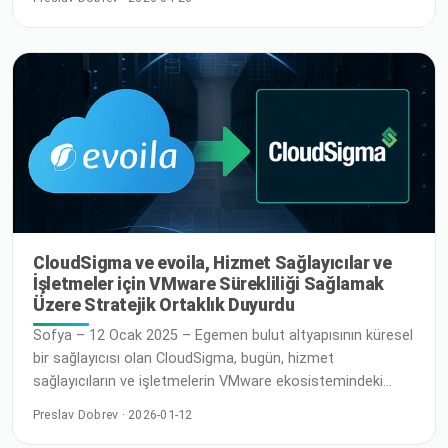
destekleyici ve dijital ürünler geliştiren her kuruluş için kilit
bir faktör. Yapay zeka iş akışlarımıza daha fazla entegre
oldukça yeni bir soru ortaya çıkıyor: Nasıl … R
CloudSigma ve evoila, Hizmet Sağlayıcılar ve
İşletmeler için VMware Sürekliliği Sağlamak
Üzere Stratejik Ortaklık Duyurdu
Sofya – 12 Ocak 2025 – Egemen bulut altyapısının küresel
bir sağlayıcısı olan CloudSigma, bugün, hizmet
sağlayıcıların ve işletmelerin VMware ekosistemindeki
önemli değişikliklerin ortasında VMware sürekliliğini
Preslav Dobrev · 2026-01-12
sürdürmelerine yardımcı olmak amacıyla, bir VMware