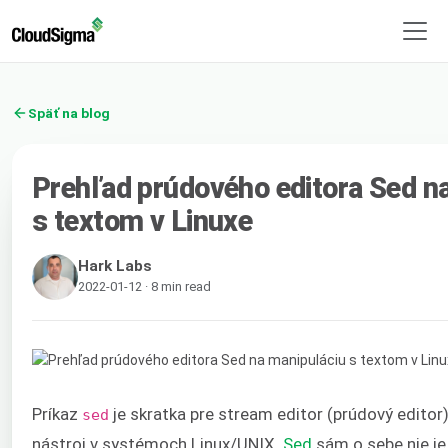
Späť na blog
Prehľad prúdového editora Sed n
s textom v Linuxe
Hark Labs
2022-01-12 · 8 min read
Príkaz
je skratka pre stream editor (prúdový editor)
sed
nástroj v systémoch Linux/UNIX.
Sed
sám o sebe nie je