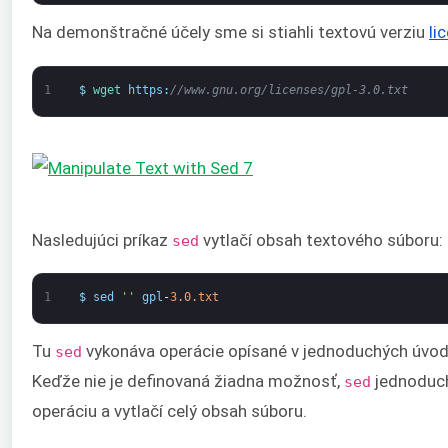
Na demonštračné účely sme si stiahli textovú verziu
li
1
$
wget 
https
:
//www.gnu.org/licenses/gpl-3.0.txt
Nasledujúci príkaz
vytlačí obsah textového súboru:
sed
1
$
sed
''
gpl
-
3.0.txt
Tu
vykonáva operácie opísané v jednoduchých úvodz
sed
Keďže nie je definovaná žiadna možnosť,
jednoduc
sed
operáciu a vytlačí celý obsah súboru.