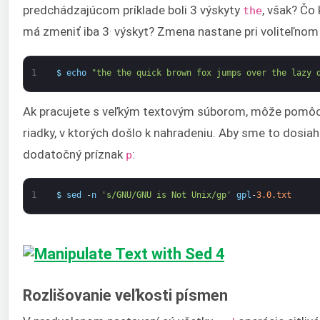
predchádzajúcom príklade boli 3 výskyty
, však? Čo 
the
.
má zmeniť iba 3
výskyt? Zmena nastane pri voliteľnom 
1
$
echo
"the the quick brown fox jumps over the lazy 
Ak pracujete s veľkým textovým súborom, môže pomôc
riadky, v ktorých došlo k nahradeniu. Aby sme to dosiah
dodatočný príznak
:
p
1
$
sed
-
n
's/GNU/GNU is Not Unix/gp'
gpl
-
3.0.txt
Rozlišovanie veľkosti písmen