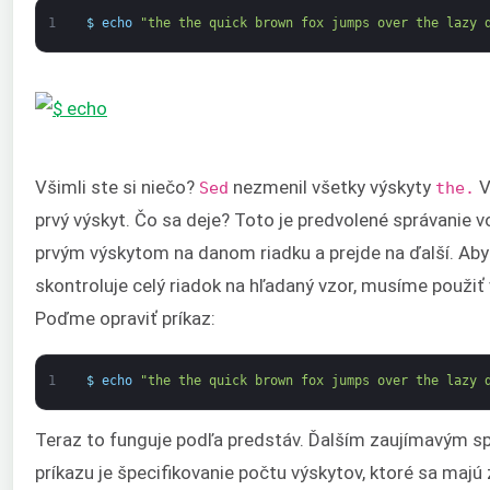
1
$
echo
"the the quick brown fox jumps over the lazy 
Všimli ste si niečo?
nezmenil všetky výskyty
V
Sed
the.
prvý výskyt. Čo sa deje? Toto je predvolené správanie 
prvým výskytom na danom riadku a prejde na ďalší. Aby
skontroluje celý riadok na hľadaný vzor, musíme použiť 
Poďme opraviť príkaz:
1
$
echo
"the the quick brown fox jumps over the lazy 
Teraz to funguje podľa predstáv. Ďalším zaujímavým 
príkazu je špecifikovanie počtu výskytov, ktoré sa majú