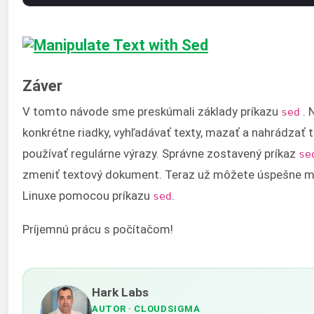
Záver
V tomto návode sme preskúmali základy príkazu
. 
sed
konkrétne riadky, vyhľadávať texty, mazať a nahrádzať t
používať regulárne výrazy. Správne zostavený príkaz
se
zmeniť textový dokument. Teraz už môžete úspešne m
Linuxe pomocou príkazu
.
sed
Príjemnú prácu s počítačom!
Hark Labs
AUTOR
· CLOUDSIGMA