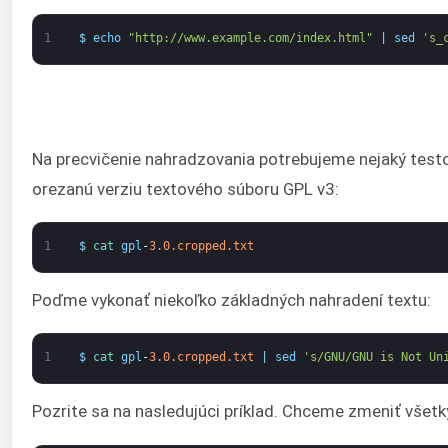
1
$
echo
"http://www.example.com/index.html"
|
sed
's_
Na precvičenie nahradzovania potrebujeme nejaký test
orezanú verziu textového súboru GPL v3:
1
$
cat 
gpl
-
3.0.cropped.txt
Poďme vykonať niekoľko základných nahradení textu:
1
$
cat 
gpl
-
3.0.cropped.txt
|
sed
's/GNU/GNU is Not Un
Pozrite sa na nasledujúci príklad. Chceme zmeniť všet