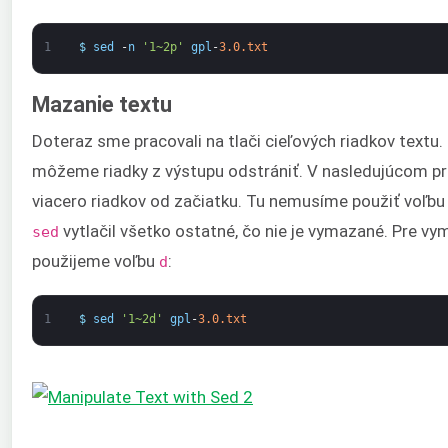
1
$
sed
-
n
'1~2p'
gpl
-
3.0.txt
Mazanie textu
Doteraz sme pracovali na tlači cieľových riadkov textu
môžeme riadky z výstupu odstrániť. V nasledujúcom pr
viacero riadkov od začiatku. Tu nemusíme použiť voľb
vytlačil všetko ostatné, čo nie je vymazané. Pre vy
sed
použijeme voľbu
:
d
1
$
sed
'1~2d'
gpl
-
3.0.txt