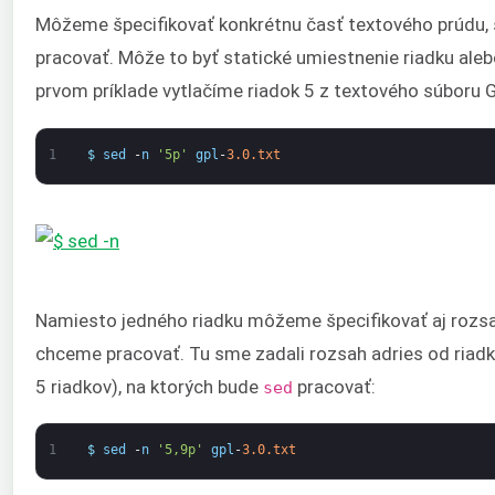
Môžeme špecifikovať konkrétnu časť textového prúdu,
pracovať. Môže to byť statické umiestnenie riadku aleb
prvom príklade vytlačíme riadok 5 z textového súboru 
1
$
sed
-
n
'5p'
gpl
-
3.0.txt
Namiesto jedného riadku môžeme špecifikovať aj rozsah
chceme pracovať. Tu sme zadali rozsah adries od riadk
5 riadkov), na ktorých bude
pracovať:
sed
1
$
sed
-
n
'5,9p'
gpl
-
3.0.txt