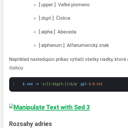
[:upper:]: Veľké písmeno
[:digit:]: Číslice
[:alpha:]: Abeceda
[:alphanum:]: Alfanumerický znak
Napríklad nasledujúci príkaz vytlačí všetky riadky, ktor
číslicu:
1
$
sed
-
n
's/[[:digit:]]/&/p'
gpl
-
3.0.txt
Rozsahy adries