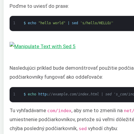
Poďme to uviesť do praxe:
1
$
echo
"hello world"
|
sed
's/hello/HELLO/'
Nasledujúci príklad bude demonštrovať použitie podčia
podčiarkovníky fungovať ako oddeľovače:
1
$
echo 
http
:
//example.com/index.html | sed 's_com/in
Tu vyhľadávame
, aby sme to zmenili na
com/index
net
umiestnenie podčiarkovníkov, pretože sú veľmi dôležité
chýba posledný podčiarkovník,
vyhodí chybu:
sed