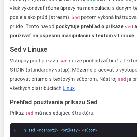
však vykonávať rôzne úpravy na manipuláciu s daným t
posiela ako prúd (stream).
potom vykoná inštruova
Sed
prúde. Tento návod
poskytuje prehľad o príkaze
a
sed
používať na úspešnú manipuláciu s textom v Linuxe.
Sed v Linuxe
Vstupný prúd príkazu
môže pochádzať buď z textov
sed
STDIN (štandardný vstup). Môžeme pracovať s výstupo
pracovať priamo s textovým súborom. Nástroj
je p
sed
všetkých distribúciách
Linux
.
Prehľad používania príkazu Sed
Príkaz
má nasledujúcu štruktúru:
sed
1
$
sed
<
možnosti
>
<
príkazy
>
<
súbor
>