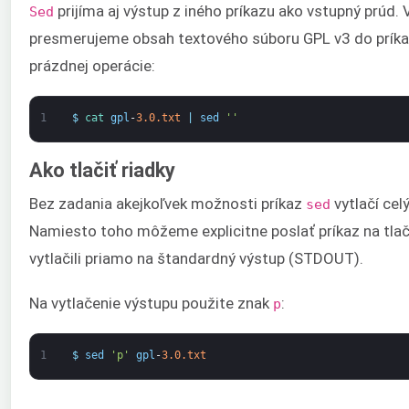
prijíma aj výstup z iného príkazu ako vstupný prúd.
Sed
presmerujeme obsah textového súboru GPL v3 do prík
prázdnej operácie:
1
$
cat 
gpl
-
3.0.txt
|
sed
''
Ako tlačiť riadky
Bez zadania akejkoľvek možnosti príkaz
vytlačí ce
sed
Namiesto toho môžeme explicitne poslať príkaz na tlač
vytlačili priamo na štandardný výstup (STDOUT).
Na vytlačenie výstupu použite znak
:
p
1
$
sed
'p'
gpl
-
3.0.txt