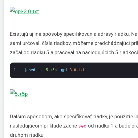
Existujú aj iné spôsoby špecifikovania adresy riadku. 
sami určovali čísla riadkov, môžeme predchádzajúci prík
začal od riadku 5 a pracoval na nasledujúcich 5 riadkoc
1
$
sed
-
n
'5,+5p'
gpl
-
3.0.txt
Ďalším spôsobom, ako špecifikovať riadky, je použitie in
nasledujúcom príklade začne
od riadku 1 a bude p
sed
druhom riadku: