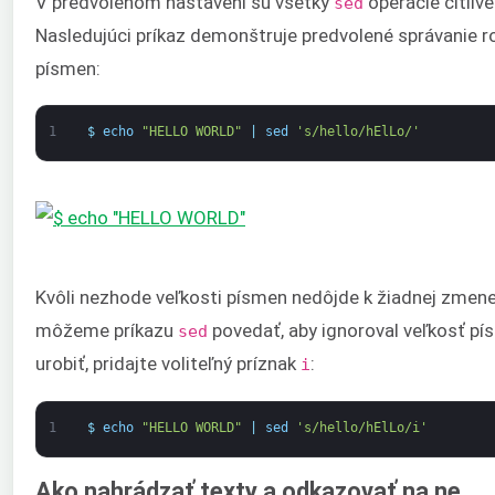
V predvolenom nastavení sú všetky
operácie citliv
sed
Nasledujúci príkaz demonštruje predvolené správanie ro
písmen:
1
$
echo
"HELLO WORLD"
|
sed
's/hello/hElLo/'
Kvôli nezhode veľkosti písmen nedôjde k žiadnej zmene.
môžeme príkazu
povedať, aby ignoroval veľkosť pí
sed
urobiť, pridajte voliteľný príznak
:
i
1
$
echo
"HELLO WORLD"
|
sed
's/hello/hElLo/i'
Ako nahrádzať texty a odkazovať na ne