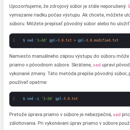
Upozorňujeme, že zdrojový súbor je stále neporušený.
vymazanie riadku počas výstupu. Ak chcete, môžete ul
súboru. Môžete prepísať pôvodný súbor alebo ho uložiť 
1
$
sed
'1~2d'
gpl
-
3.0.txt
>
gpl
-
3.0.modified.txt
Namiesto manuálneho zápisu výstupu do súboru môž
priamo v pôvodnom súbore. Skrátene,
upraví pôvod
sed
vykonané zmeny. Táto metóda prepíše pôvodný súbor, p
používať opatrne:
1
$
sed
-
i
'1~2d'
gpl
-
3.0.txt
Pretože úprava priamo v súbore je nebezpečná,
pri
sed
zálohovania. Pri vykonávaní úprav priamo v súbore použ