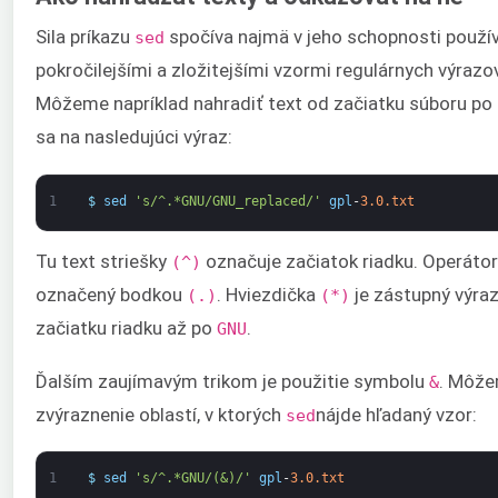
Sila príkazu
spočíva najmä v jeho schopnosti použív
sed
pokročilejšími a zložitejšími vzormi regulárnych výraz
Môžeme napríklad nahradiť text od začiatku súboru po 
sa na nasledujúci výraz:
1
$
sed
's/^.*GNU/GNU_replaced/'
gpl
-
3.0.txt
Tu text striešky
označuje začiatok riadku. Operátor
(^)
označený bodkou
. Hviezdička
je zástupný výraz
(.)
(*)
začiatku riadku až po
.
GNU
Ďalším zaujímavým trikom je použitie symbolu
. Môže
&
zvýraznenie oblastí, v ktorých
nájde hľadaný vzor:
sed
1
$
sed
's/^.*GNU/(&)/'
gpl
-
3.0.txt