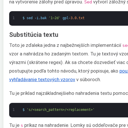
na vytvorenie zálohy pred úpravou.
vytvorí záložný
Sed
1
$
sed
-
i
.
bak
'1~2d'
gpl
-
3.0.txt
Substitúcia textu
Toto je zďaleka jedna z najbežnejších implementácií
se
vzor a nahrádza ho zadaným textom. Tu je textový vzo
výrazmi (skrátene regex). Ak sa chcete dozvedieť viac 
postupujte podľa tohto návodu, ktorý popisuje, ako
pou
vyhľadávanie textových vzorov
v súboroch.
Tu je príklad najzákladnejšieho nahradenia textu pomo
1
$
's/<search_pattern>/<replacement>'
Tu je
príkaz na nahradenie. Lomky sú oddeľovače pre 
s