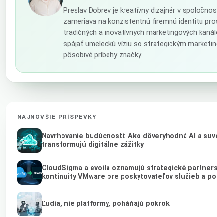
Preslav Dobrev je kreatívny dizajnér v spoločno
zameriava na konzistentnú firemnú identitu pr
tradičných a inovatívnych marketingových kanál
spájať umeleckú víziu so strategickým marketi
pôsobivé príbehy značky.
NAJNOVŠIE PRÍSPEVKY
Navrhovanie budúcnosti: Ako dôveryhodná AI a suv
transformujú digitálne zážitky
CloudSigma a evoila oznamujú strategické partner
kontinuity VMware pre poskytovateľov služieb a po
Ľudia, nie platformy, poháňajú pokrok