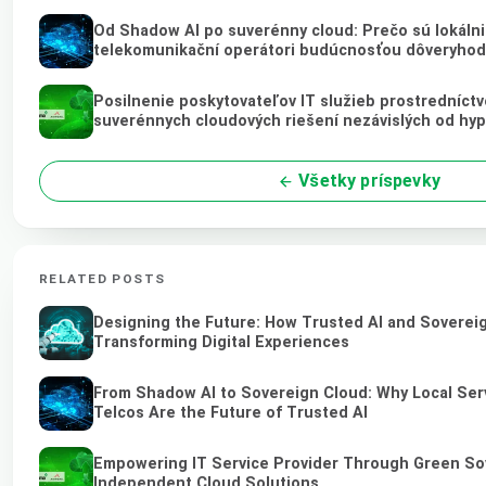
Od Shadow AI po suverénny cloud: Prečo sú lokálni 
telekomunikační operátori budúcnosťou dôveryhod
Posilnenie poskytovateľov IT služieb prostredníct
suverénnych cloudových riešení nezávislých od hy
Všetky príspevky
RELATED POSTS
Designing the Future: How Trusted AI and Soverei
Transforming Digital Experiences
From Shadow AI to Sovereign Cloud: Why Local Ser
Telcos Are the Future of Trusted AI
Empowering IT Service Provider Through Green So
Independent Cloud Solutions