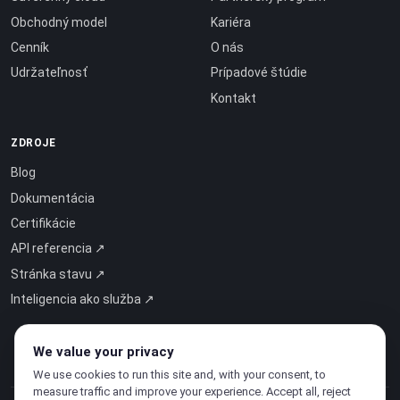
Obchodný model
Kariéra
Cenník
O nás
Udržateľnosť
Prípadové štúdie
Kontakt
ZDROJE
Blog
Dokumentácia
Certifikácie
API referencia ↗
Stránka stavu ↗
Inteligencia ako služba ↗
We value your privacy
We use cookies to run this site and, with your consent, to
measure traffic and improve your experience. Accept all, reject