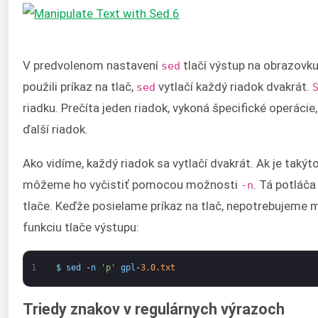
V predvolenom nastavení
tlačí výstup na obrazovk
sed
použili príkaz na tlač,
vytlačí každý riadok dvakrát.
sed
riadku. Prečíta jeden riadok, vykoná špecifické operácie,
ďalší riadok.
Ako vidíme, každý riadok sa vytlačí dvakrát. Ak je takýt
môžeme ho vyčistiť pomocou možnosti
. Tá potláč
-n
tlače. Keďže posielame príkaz na tlač, nepotrebujeme 
funkciu tlače výstupu:
1
$
sed
-
n
'p'
gpl
-
3.0.txt
Triedy znakov v regulárnych výrazoch