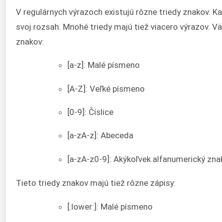
V regulárnych výrazoch existujú rôzne triedy znakov. K
svoj rozsah. Mnohé triedy majú tiež viacero výrazov. Vä
znakov:
[a-z]: Malé písmeno
[A-Z]: Veľké písmeno
[0-9]: Číslice
[a-zA-z]: Abeceda
[a-zA-z0-9]: Akýkoľvek alfanumerický zna
Tieto triedy znakov majú tiež rôzne zápisy:
[:lower:]: Malé písmeno