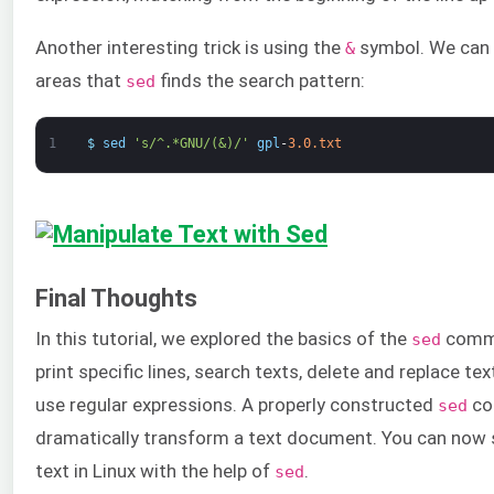
Another interesting trick is using the
symbol. We can u
&
areas that
finds the search pattern:
sed
1
$
sed
's/^.*GNU/(&)/'
gpl
-
3.0.txt
Final Thoughts
In this tutorial, we explored the basics of the
comma
sed
print specific lines, search texts, delete and replace tex
use regular expressions. A properly constructed
co
sed
dramatically transform a text document. You can now 
text in Linux with the help of
.
sed