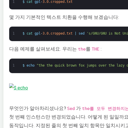
1
$
cat 
gpl
-
3.0.cropped.txt
몇 가지 기본적인 텍스트 치환을 수행해 보겠습니다:
1
$
cat 
gpl
-
3.0.cropped.txt
|
sed
's/GNU/GNU is Not Un
다음 예제를 살펴보세요. 우리는
를
:
the
THE
1
$
echo
"the the quick brown fox jumps over the lazy 
무엇인가 알아차리셨나요?
가
Sed
the를 모두 변경하지
첫 번째 인스턴스만 변경되었습니다. 어떻게 된 일일까요
동작입니다. 지정된 줄의 첫 번째 일치 항목만 일치시키