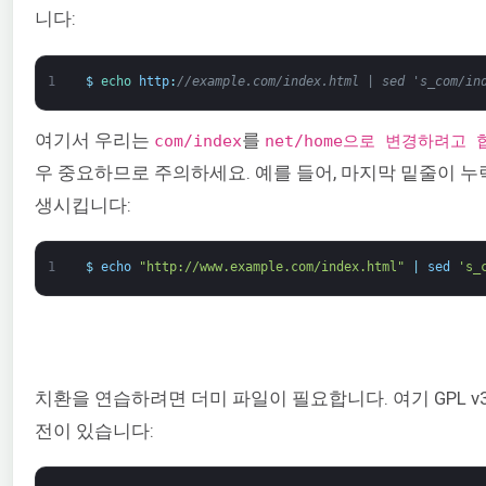
니다:
1
$
echo 
http
:
//example.com/index.html | sed 's_com/in
여기서 우리는
를
com/index
net/home으로 변경하려고 
우 중요하므로 주의하세요. 예를 들어, 마지막 밑줄이 
생시킵니다:
1
$
echo
"http://www.example.com/index.html"
|
sed
's_
치환을 연습하려면 더미 파일이 필요합니다. 여기 GPL v
전이 있습니다: