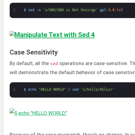
1
$
sed
-
n
's/GNU/GNU is Not Unix/gp'
gpl
-
3.0.txt
Case Sensitivity
By default, all the
operations are case-sensitive. 
sed
will demonstrate the default behavior of case sensitivi
1
$
echo
"HELLO WORLD"
|
sed
's/hello/hElLo/'
Because of the case mismatch, there’s no change. In su