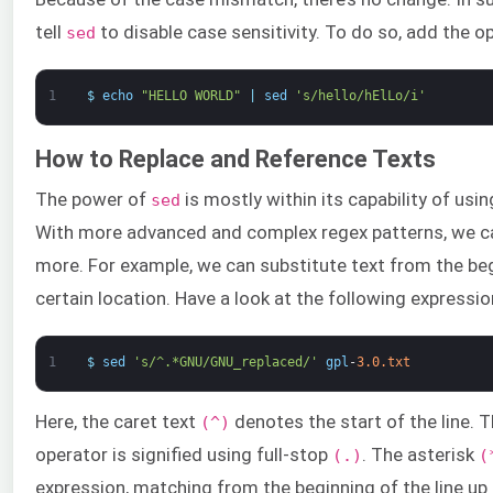
tell
to disable case sensitivity. To do so, add the o
sed
1
$
echo
"HELLO WORLD"
|
sed
's/hello/hElLo/i'
How to Replace and Reference Texts
The power of
is mostly within its capability of usi
sed
With more advanced and complex regex patterns, we ca
more. For example, we can substitute text from the begi
certain location. Have a look at the following expressio
1
$
sed
's/^.*GNU/GNU_replaced/'
gpl
-
3.0.txt
Here, the caret text
denotes the start of the line.
(^)
operator is signified using full-stop
. The asterisk
(.)
(
expression, matching from the beginning of the line up