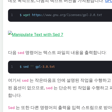
데모 목적으로, 다음의 텍스트 버전을 가져왔습니다:
GPL
1
$
wget 
https
:
//www.gnu.org/licenses/gpl-3.0.txt
다음
명령어는 텍스트 파일의 내용을 출력합니다:
sed
1
$
sed
''
gpl
-
3.0.txt
여기서
는 작은따옴표 안에 설명된 작업을 수행하고
sed
된 옵션이 없으므로,
는 단순히 빈 작업을 수행하고 
sed
합니다.
는 또한 다른 명령어의 출력을 입력 스트림으로 받
Sed