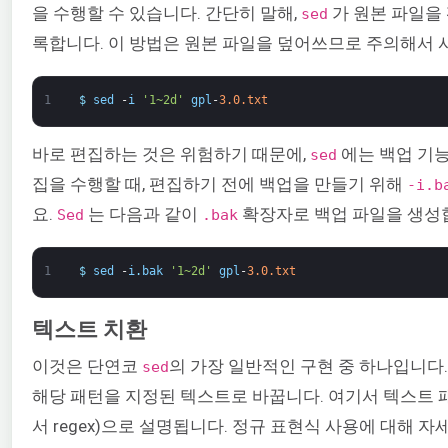
을 수행할 수 있습니다. 간단히 말해,
가 원본 파일을
sed
록합니다. 이 방법은 원본 파일을 덮어쓰므로 주의해서 
1
$
sed
-
i
'1~2d'
gpl
-
3.0.txt
바로 편집하는 것은 위험하기 때문에,
에는 백업 기능
sed
집을 수행할 때, 편집하기 전에 백업을 만들기 위해
-i.b
요.
는 다음과 같이
확장자로 백업 파일을 생성
Sed
.bak
1
$
sed
-
i
.
bak
'1~2d'
gpl
-
3.0.txt
텍스트 치환
이것은 단연코
의 가장 일반적인 구현 중 하나입니다
sed
해당 패턴을 지정된 텍스트로 바꿉니다. 여기서 텍스트 
서 regex)으로 설명됩니다. 정규 표현식 사용에 대해 