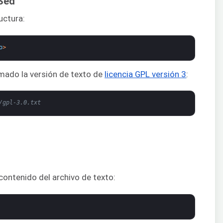
 Sed
uctura:
o
>
mado la versión de texto de
licencia GPL versión 3
:
/gpl-3.0.txt
ontenido del archivo de texto: