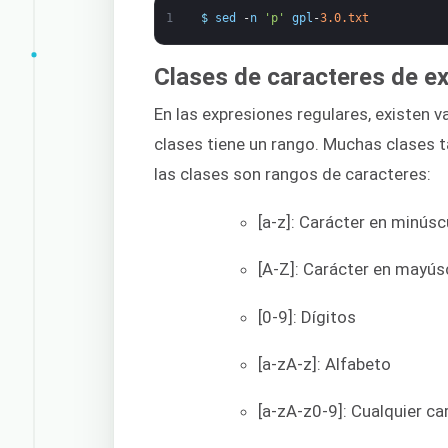
1
$
sed
-
n
'p'
gpl
-
3.0.txt
Clases de caracteres de e
En las expresiones regulares, existen 
clases tiene un rango. Muchas clases 
las clases son rangos de caracteres:
[a-z]: Carácter en minúsc
[A-Z]: Carácter en mayús
[0-9]: Dígitos
[a-zA-z]: Alfabeto
[a-zA-z0-9]: Cualquier c