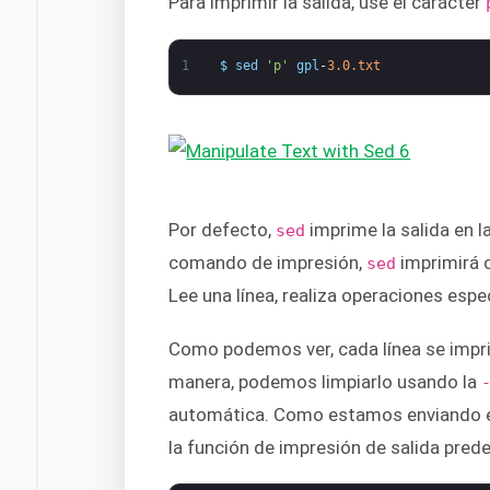
Para imprimir la salida, use el carácter
1
$
sed
'p'
gpl
-
3.0.txt
Por defecto,
imprime la salida en 
sed
comando de impresión,
imprimirá 
sed
Lee una línea, realiza operaciones espec
Como podemos ver, cada línea se impri
manera, podemos limpiarlo usando la
automática. Como estamos enviando el
la función de impresión de salida pred