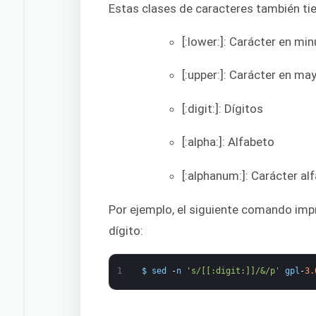
Estas clases de caracteres también ti
[:lower:]: Carácter en mi
[:upper:]: Carácter en ma
[:digit:]: Dígitos
[:alpha:]: Alfabeto
[:alphanum:]: Carácter a
Por ejemplo, el siguiente comando imp
dígito:
1
$
sed
-
n
's/[[:digit:]]/&/p'
gpl
-
3.