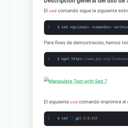
Descripción general del uso de
El
comando sigue la siguiente estr
sed
1
$
sed
<
opciones
>
<
comandos
>
<
archiv
Para fines de demostración, hemos to
1
$
wget 
https
:
//www.gnu.org/licenses
El siguiente
comando imprimirá el c
sed
1
$
sed
''
gpl
-
3.0.txt