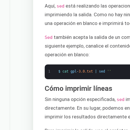
Aquí,
está realizando las operacion
sed
imprimiendo la salida. Como no hay ni
una operación en blanco e imprimirá to
también acepta la salida de un com
Sed
siguiente ejemplo, canalice el conteni
operación en blanco:
1
$
cat 
gpl
-
3.0.txt
|
sed
''
Cómo imprimir líneas
Sin ninguna opción especificada,
i
sed
directamente. En su lugar, podemos en
imprimir los resultados directamente 