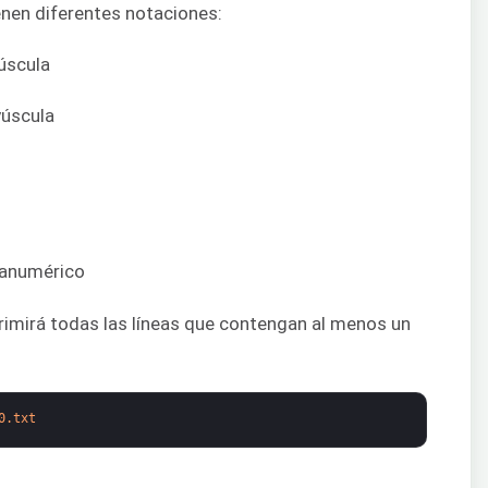
enen diferentes notaciones:
núscula
yúscula
lfanumérico
rimirá todas las líneas que contengan al menos un
0.txt