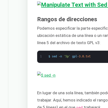
Rangos de direcciones
Podemos especificar la parte específica
ubicación estática de una línea o un ra
línea 5 del archivo de texto GPL v3:
1
$
sed
-
n
'5p'
gpl
-
3.0.txt
En lugar de una sola línea, también po
trabajar. Aquí, hemos indicado el rango 
de 5 líneas) en el que
trabajará:
sed