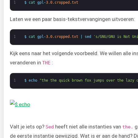
1
$
cat 
gpl
-
3.0.cropped.txt
Laten we een paar basis-tekstvervangingen uitvoeren:
1
$
cat 
gpl
-
3.0.cropped.txt
|
sed
's/GNU/GNU is Not Un
Kijk eens naar het volgende voorbeeld. We willen alle i
veranderen in
:
THE
1
$
echo
"the the quick brown fox jumps over the lazy 
Valt je iets op?
heeft niet alle instanties van
ge
Sed
the.
de eerste instantie gewijzigd. Wat is er aan de hand? 