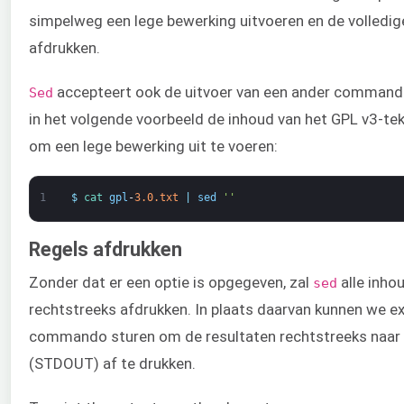
simpelweg een lege bewerking uitvoeren en de volledig
afdrukken.
accepteert ook de uitvoer van een ander commando
Sed
in het volgende voorbeeld de inhoud van het GPL v3-t
om een lege bewerking uit te voeren:
1
$
cat 
gpl
-
3.0.txt
|
sed
''
Regels afdrukken
Zonder dat er een optie is opgegeven, zal
alle inho
sed
rechtstreeks afdrukken. In plaats daarvan kunnen we exp
commando sturen om de resultaten rechtstreeks naar 
(STDOUT) af te drukken.