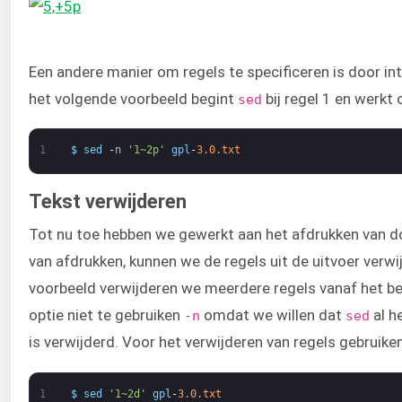
Een andere manier om regels te specificeren is door inte
het volgende voorbeeld begint
bij regel 1 en werkt
sed
1
$
sed
-
n
'1~2p'
gpl
-
3.0.txt
Tekst verwijderen
Tot nu toe hebben we gewerkt aan het afdrukken van do
van afdrukken, kunnen we de regels uit de uitvoer verwi
voorbeeld verwijderen we meerdere regels vanaf het be
optie niet te gebruiken
omdat we willen dat
al h
-n
sed
is verwijderd. Voor het verwijderen van regels gebruik
1
$
sed
'1~2d'
gpl
-
3.0.txt