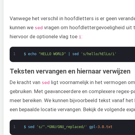
Vanwege het verschil in hoofdletters is er geen verander
kunnen we
vragen om hoofdlettergevoeligheid uit 
sed
hiervoor de optionele vlag toe
:
i
1
$
echo
"HELLO WORLD"
|
sed
's/hello/hElLo/i'
Teksten vervangen en hiernaar verwijzen
De kracht van
ligt voornamelijk in het vermogen om
sed
gebruiken. Met geavanceerdere en complexere regex-p
meer bereiken. We kunnen bijvoorbeeld tekst vanaf het
een bepaalde locatie vervangen. Bekijk de volgende exp
1
$
sed
's/^.*GNU/GNU_replaced/'
gpl
-
3.0.txt