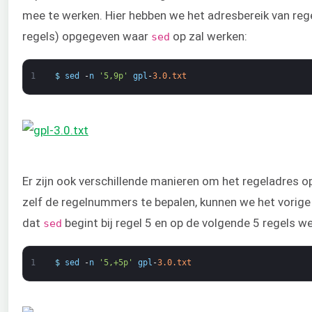
mee te werken. Hier hebben we het adresbereik van regel
regels) opgegeven waar
op zal werken:
sed
1
$
sed
-
n
'5,9p'
gpl
-
3.0.txt
Er zijn ook verschillende manieren om het regeladres op
zelf de regelnummers te bepalen, kunnen we het vorig
dat
begint bij regel 5 en op de volgende 5 regels we
sed
1
$
sed
-
n
'5,+5p'
gpl
-
3.0.txt