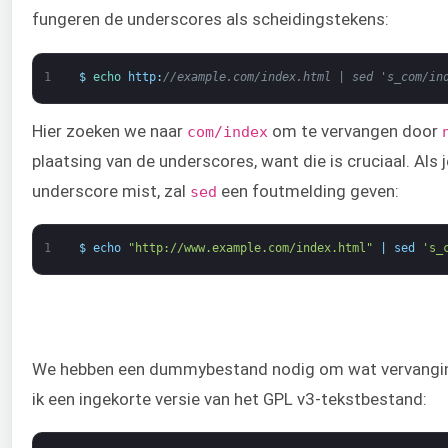
fungeren de underscores als scheidingstekens:
1
$
echo 
http
:
//example.com/index.html | sed 's_com/in
Hier zoeken we naar
om te vervangen door
com/index
plaatsing van de underscores, want die is cruciaal. Als 
underscore mist, zal
een foutmelding geven:
sed
1
$
echo
"http://www.example.com/index.html"
|
sed
's_
We hebben een dummybestand nodig om wat vervanging
ik een ingekorte versie van het GPL v3-tekstbestand: