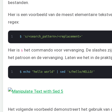
bestanden.
Hier is een voorbeeld van de meest elementaire tekstv
regex:
1
$
's/<search_pattern>/<replacement>'
Hier is
het commando voor vervanging. De slashes zij
s
het patroon en de vervanging. Laten we het in de prakti
1
$
echo
"hello world"
|
sed
's/hello/HELLO/'
Het volgende voorbeeld demonstreert het gebruik van 