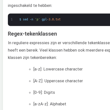
ingeschakeld te hebben:
1
$
sed
-
n
'p'
gpl
-
3.0.txt
Regex-tekenklassen
In reguliere expressies zijn er verschillende tekenklass
heeft een bereik. Veel klassen hebben ook meerdere ex
klassen zijn tekenbereiken:
[a-z]: Lowercase character
[A-Z]: Uppercase character
[0-9]: Digits
[a-zA-z]: Alphabet