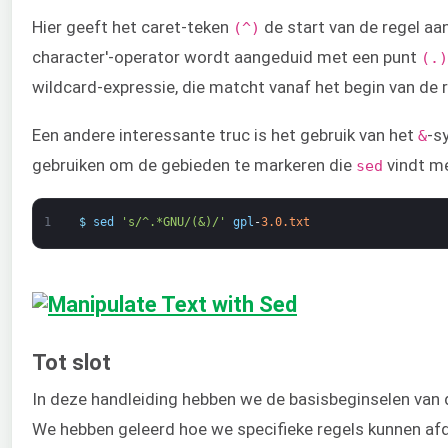
Hier geeft het caret-teken
de start van de regel aa
(^)
character'-operator wordt aangeduid met een punt
(.)
wildcard-expressie, die matcht vanaf het begin van de 
Een andere interessante truc is het gebruik van het
-s
&
gebruiken om de gebieden te markeren die
vindt me
sed
1
$
sed
's/^.*GNU/(&)/'
gpl
-
3.0.txt
Tot slot
In deze handleiding hebben we de basisbeginselen van
We hebben geleerd hoe we specifieke regels kunnen afd