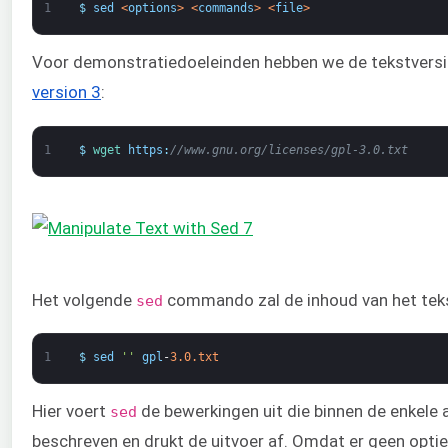
1
$
sed
<
options
>
<
commands
>
<
file
>
Voor demonstratiedoeleinden hebben we de tekstversi
version 3
:
1
$
wget 
https
:
//www.gnu.org/licenses/gpl-3.0.txt
Het volgende
commando zal de inhoud van het tek
sed
1
$
sed
''
gpl
-
3.0.txt
Hier voert
de bewerkingen uit die binnen de enkele 
sed
beschreven en drukt de uitvoer af. Omdat er geen optie 