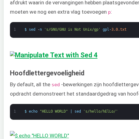
afdrukt waarin de vervangingen hebben plaatsgevonden
moeten we nog een extra vlag toevoegen
:
p
1
$
sed
-
n
's/GNU/GNU is Not Unix/gp'
gpl
-
3.0.txt
Hoofdlettergevoeligheid
By default, all the
-bewerkingen zijn hoofdlettergev
sed
opdracht demonstreert het standaardgedrag van hoofd
1
$
echo
"HELLO WORLD"
|
sed
's/hello/hElLo/'