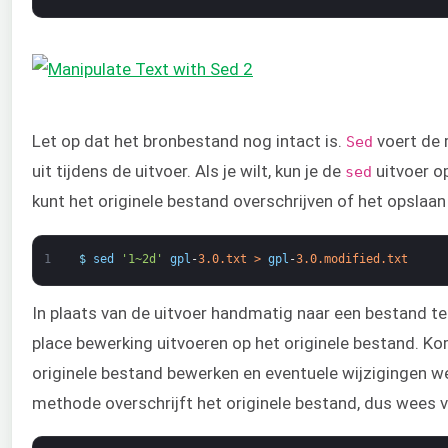
Let op dat het bronbestand nog intact is.
voert de 
Sed
uit tijdens de uitvoer. Als je wilt, kun je de
uitvoer o
sed
kunt het originele bestand overschrijven of het opslaan
1
$
sed
'1~2d'
gpl
-
3.0.txt
>
gpl
-
3.0.modified.txt
In plaats van de uitvoer handmatig naar een bestand te
place bewerking uitvoeren op het originele bestand. Ko
originele bestand bewerken en eventuele wijzigingen w
methode overschrijft het originele bestand, dus wees v