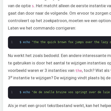
van de optie
. Het matcht alleen de eerste instantie v
s
gaat dan door naar de volgende. Om ervoor te zorgen 
controleert op het zoekpatroon, moeten we een optione
Laten we het commando corrigeren:
1
$
echo
"the the quick brown fox jumps over the lazy 
Nu werkt het zoals bedoeld. Een andere interessante
te gebruiken is door het aantal te wijzigen instanties op
voorbeeld waren er 3 instanties van
, toch? Wat al
the
e
3
instantie te wijzigen? De wijziging vindt plaats bij de
1
$
echo
"de de snelle bruine vos springt over de luie
Als je met een groot tekstbestand werkt, kan het helpe