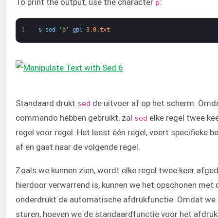
To print the output, use the character
:
p
1
$
sed
'p'
gpl
-
3.0.txt
Standaard drukt
de uitvoer af op het scherm. Omda
sed
commando hebben gebruikt, zal
elke regel twee ke
sed
regel voor regel. Het leest één regel, voert specifieke 
af en gaat naar de volgende regel.
Zoals we kunnen zien, wordt elke regel twee keer afgedr
hierdoor verwarrend is, kunnen we het opschonen met 
onderdrukt de automatische afdrukfunctie. Omdat we
sturen, hoeven we de standaardfunctie voor het afdrukk