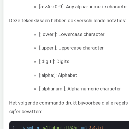
[a-zA-z0-9]: Any alpha-numeric character
Deze tekenklassen hebben ook verschillende notaties:
[:lower:]: Lowercase character
[:upper:]: Uppercase character
[:digit:]: Digits
[:alpha:]: Alphabet
[:alphanum:]: Alpha-numeric character
Het volgende commando drukt bijvoorbeeld alle regels 
cijfer bevatten:
1
$
sed
-
n
's/[[:digit:]]/&/p'
gpl
-
3.0.txt