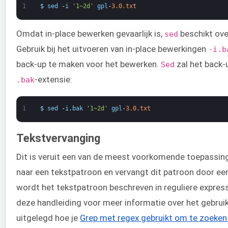
1
$
sed
-
i
'1~2d'
gpl
-
3.0.txt
Omdat in-place bewerken gevaarlijk is,
beschikt ove
sed
Gebruik bij het uitvoeren van in-place bewerkingen
-i.b
back-up te maken voor het bewerken.
zal het back
Sed
-extensie:
.bak
1
$
sed
-
i
.
bak
'1~2d'
gpl
-
3.0.txt
Tekstvervanging
Dit is veruit een van de meest voorkomende toepassin
naar een tekstpatroon en vervangt dit patroon door ee
wordt het tekstpatroon beschreven in reguliere expres
deze handleiding voor meer informatie over het gebrui
uitgelegd hoe je
Grep met regex gebruikt om te zoeken