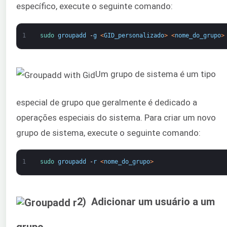
específico, execute o seguinte comando:
1
sudo 
groupadd
-
g
<
GID_personalizado
>
<
nome_do_grupo
>
Um grupo de sistema é um tipo
especial de grupo que geralmente é dedicado a
operações especiais do sistema. Para criar um novo
grupo de sistema, execute o seguinte comando:
1
sudo 
groupadd
-
r
<
nome_do_grupo
>
2) Adicionar um usuário a um