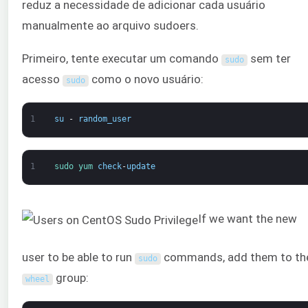
reduz a necessidade de adicionar cada usuário
manualmente ao arquivo sudoers.
Primeiro, tente executar um comando
sem ter
sudo
acesso
como o novo usuário:
sudo
1
su
-
random_user
1
sudo 
yum 
check
-
update
If we want the new
user to be able to run
commands, add them to th
sudo
group:
wheel