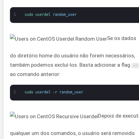
1
sudo 
userdel 
random_user
Se os dados
do diretório home do usuário não forem necessários,
também podemos excluí-los. Basta adicionar a flag
-
r
ao comando anterior:
1
sudo 
userdel
-
r
random_user
Depois de execut
qualquer um dos comandos, o usuário será removido