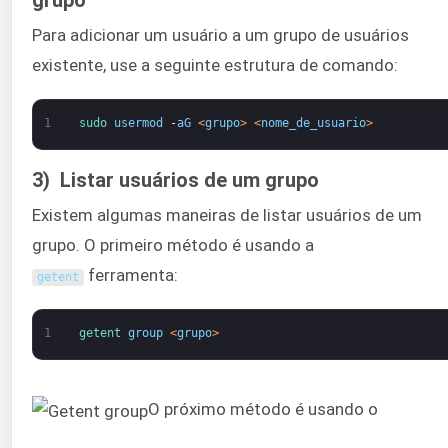
grupo
Para adicionar um usuário a um grupo de usuários
existente, use a seguinte estrutura de comando:
1
sudo 
usermod
-
aG
<
grupo
>
<
nome_de_usuario
>
3) Listar usuários de um grupo
Existem algumas maneiras de listar usuários de um
grupo. O primeiro método é usando a
ferramenta:
getent
1
getent 
group
<
grupo
>
O próximo método é usando o