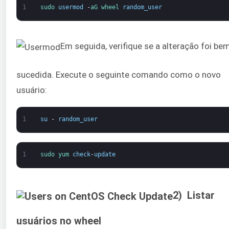
1
sudo 
usermod
-
aG 
wheel 
random_user
Em seguida, verifique se a alteração foi be
sucedida. Execute o seguinte comando como o novo
usuário:
1
su
-
random_user
1
sudo 
yum 
check
-
update
2) Listar
usuários no wheel