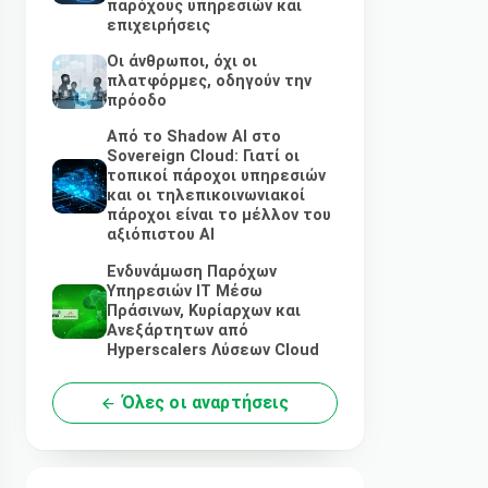
παρόχους υπηρεσιών και
επιχειρήσεις
Οι άνθρωποι, όχι οι
πλατφόρμες, οδηγούν την
πρόοδο
Από το Shadow AI στο
Sovereign Cloud: Γιατί οι
τοπικοί πάροχοι υπηρεσιών
και οι τηλεπικοινωνιακοί
πάροχοι είναι το μέλλον του
αξιόπιστου AI
Ενδυνάμωση Παρόχων
Υπηρεσιών IT Μέσω
Πράσινων, Κυρίαρχων και
Ανεξάρτητων από
Hyperscalers Λύσεων Cloud
Όλες οι αναρτήσεις