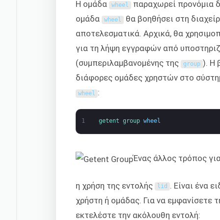
Η ομάδα
παραχωρεί προνόμια δι
wheel
ομάδα
θα βοηθήσει στη διαχεί
wheel
αποτελεσματικά. Αρχικά, θα χρησιμο
για τη λήψη εγγραφών από υποστηριζ
(συμπεριλαμβανομένης της
). Η
group
διάφορες ομάδες χρηστών στο σύστημ
:
wheel
1
getent 
group 
wheel
Ένας άλλος τρόπος για
η χρήση της εντολής
. Είναι ένα 
lid
χρήστη ή ομάδας. Για να εμφανίσετε 
εκτελέστε την ακόλουθη εντολή: