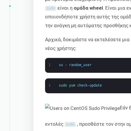
είναι η
ομάδα wheel
. Είναι μια
sudo
οποιονδήποτε χρήστη αυτής της ομά
την ανάγκη μη αυτόματης προσθήκης 
Αρχικά, δοκιμάστε να εκτελέσετε μια
νέος χρήστης:
1
su
-
random_user
1
sudo 
yum 
check
-
update
Εάν 
εντολές
, προσθέστε τον στην 
sudo