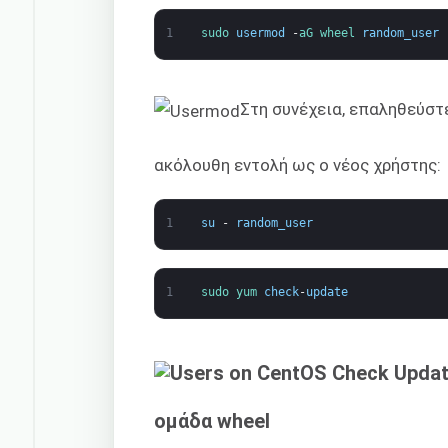
1
sudo 
usermod
-
aG 
wheel 
random_user
Στη συνέχεια, επαληθεύστε
ακόλουθη εντολή ως ο νέος χρήστης:
1
su
-
random_user
1
sudo 
yum 
check
-
update
ομάδα wheel