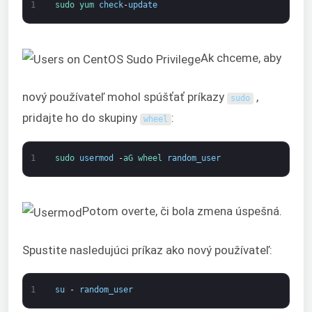
1
sudo 
yum 
check
-
update
Ak chceme, aby
nový používateľ mohol spúšťať príkazy
,
sudo
pridajte ho do skupiny
:
wheel
1
sudo 
usermod
-
aG 
wheel 
random_user
Potom overte, či bola zmena úspešná.
Spustite nasledujúci príkaz ako nový používateľ:
1
su
-
random_user