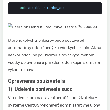
1
sudo 
userdel
-
r
random_user
Po spustení
ktoréhokoľvek z príkazov bude používateľ
automaticky odstránený zo všetkých skupín. Ak sa
neskôr pridá iný používateľ s rovnakým menom,
všetky oprávnenia a priradenia do skupín sa musia
vykonať znova.
Oprávnenia používateľa
1) Udelenie oprávnenia sudo
V predvolenom nastavení nemôžu používatelia v
systéme CentOS vykonávať administratívne úlohy.