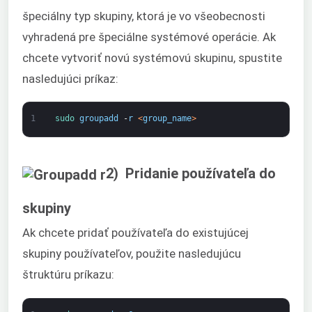
špeciálny typ skupiny, ktorá je vo všeobecnosti
vyhradená pre špeciálne systémové operácie. Ak
chcete vytvoriť novú systémovú skupinu, spustite
nasledujúci príkaz:
1
sudo 
groupadd
-
r
<
group_name
>
2) Pridanie používateľa do
skupiny
Ak chcete pridať používateľa do existujúcej
skupiny používateľov, použite nasledujúcu
štruktúru príkazu: