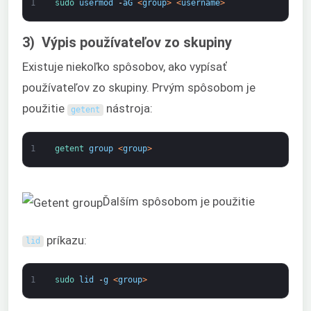
1
sudo 
usermod
-
aG
<
group
>
<
username
>
3) Výpis používateľov zo skupiny
Existuje niekoľko spôsobov, ako vypísať
používateľov zo skupiny. Prvým spôsobom je
použitie
nástroja:
getent
1
getent 
group
<
group
>
Ďalším spôsobom je použitie
príkazu:
lid
1
sudo 
lid
-
g
<
group
>