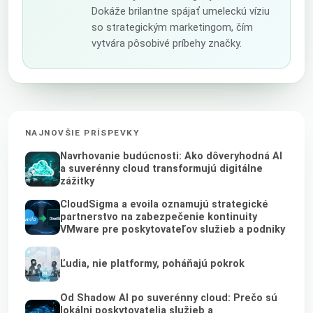
Dokáže brilantne spájať umeleckú víziu
so strategickým marketingom, čím
vytvára pôsobivé príbehy značky.
NAJNOVŠIE PRÍSPEVKY
Navrhovanie budúcnosti: Ako dôveryhodná AI
a suverénny cloud transformujú digitálne
zážitky
CloudSigma a evoila oznamujú strategické
partnerstvo na zabezpečenie kontinuity
VMware pre poskytovateľov služieb a podniky
Ľudia, nie platformy, poháňajú pokrok
Od Shadow AI po suverénny cloud: Prečo sú
lokálni poskytovatelia služieb a