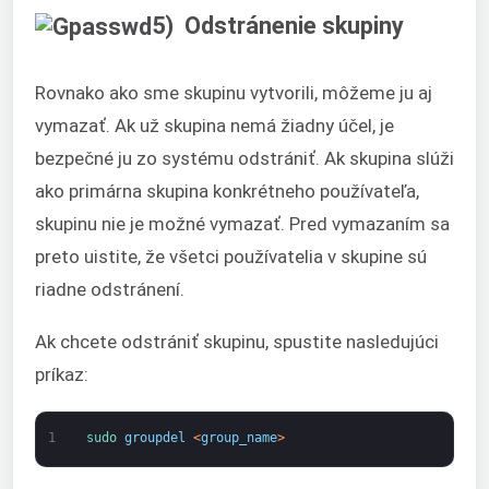
5) Odstránenie skupiny
Rovnako ako sme skupinu vytvorili, môžeme ju aj
vymazať. Ak už skupina nemá žiadny účel, je
bezpečné ju zo systému odstrániť. Ak skupina slúži
ako primárna skupina konkrétneho používateľa,
skupinu nie je možné vymazať. Pred vymazaním sa
preto uistite, že všetci používatelia v skupine sú
riadne odstránení.
Ak chcete odstrániť skupinu, spustite nasledujúci
príkaz:
1
sudo 
groupdel
<
group_name
>