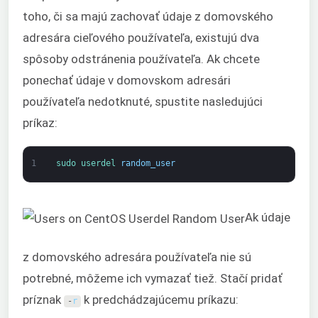
toho, či sa majú zachovať údaje z domovského
adresára cieľového používateľa, existujú dva
spôsoby odstránenia používateľa. Ak chcete
ponechať údaje v domovskom adresári
používateľa nedotknuté, spustite nasledujúci
príkaz:
1
sudo 
userdel 
random_user
Ak údaje
z domovského adresára používateľa nie sú
potrebné, môžeme ich vymazať tiež. Stačí pridať
príznak
k predchádzajúcemu príkazu:
-
r