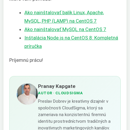
Ako nainštalovať balík Linux, Apache,
MySQL, PHP (LAMP) na CentOS 7
Ako nainštalovať MySQL na CentOS 7
Inštalácia Node.js na CentOS 8: Kompletná
príručka
Príjemnú prácu!
Pranay Kapgate
AUTOR
· CLOUDSIGMA
Preslav Dobrev je kreatívny dizajnér v
spoločnosti CloudSigma, ktorý sa
zameriava na konzistentnú firemnú
identitu prostredníctvom tradičných a
inovatívnych marketingových kanálov.