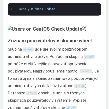
1
sudo 
yum 
check
-
update
2)
Zoznam používateľov v skupine wheel
Skupina
udeľuje svojim používateľom
wheel
administratívne práva. Pohľad na skupinu
wheel
pomôže efektívnejšie spravovať oprávnenia
používateľov. Najprv použijeme nástroj
. Je
getent
to nástroj na získanie záznamov z podporovaných
administratívnych databáz (vrátane
).
group
Databáza
obsahuje údaje o rôznych
group
skupinách používateľov v systéme. Vypíšte
zoznam používateľov v skupine
:
wheel