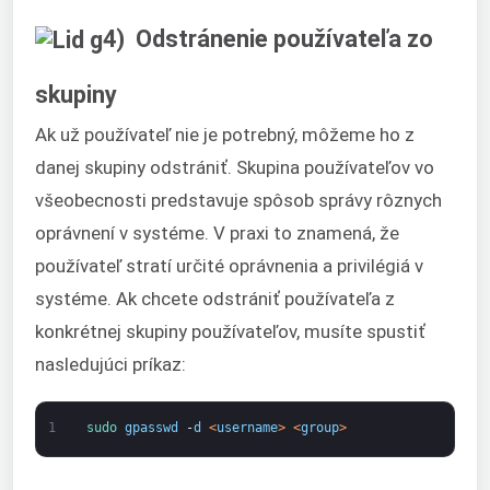
4) Odstránenie používateľa zo
skupiny
Ak už používateľ nie je potrebný, môžeme ho z
danej skupiny odstrániť. Skupina používateľov vo
všeobecnosti predstavuje spôsob správy rôznych
oprávnení v systéme. V praxi to znamená, že
používateľ stratí určité oprávnenia a privilégiá v
systéme. Ak chcete odstrániť používateľa z
konkrétnej skupiny používateľov, musíte spustiť
nasledujúci príkaz:
1
sudo 
gpasswd
-
d
<
username
>
<
group
>