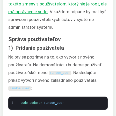
takéto zmeny s používateľom, ktorý nie je root, ale
má oprávnenie sudo
. V každom prípade by mal byť
správcom používateľských účtov v systéme
administrátor systému.
Správa používateľov
1) Pridanie používateľa
Najprv sa pozrime na to, ako vytvoriť nového
používateľa. Na demonštráciu budeme používať
používateľské meno
. Nasledujúci
random_user
príkaz vytvorí nového základného používateľa
:
random_user
1
sudo 
adduser 
random_user