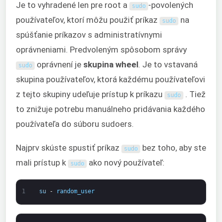
Je to vyhradené len pre root a
-povolených
sudo
používateľov, ktorí môžu použiť príkaz
na
sudo
spúšťanie príkazov s administratívnymi
oprávneniami. Predvoleným spôsobom správy
oprávnení je
skupina wheel
. Je to vstavaná
sudo
skupina používateľov, ktorá každému používateľovi
z tejto skupiny udeľuje prístup k príkazu
. Tiež
sudo
to znižuje potrebu manuálneho pridávania každého
používateľa do súboru sudoers.
Najprv skúste spustiť príkaz
bez toho, aby ste
sudo
mali prístup k
ako nový používateľ:
sudo
1
su
-
random_user