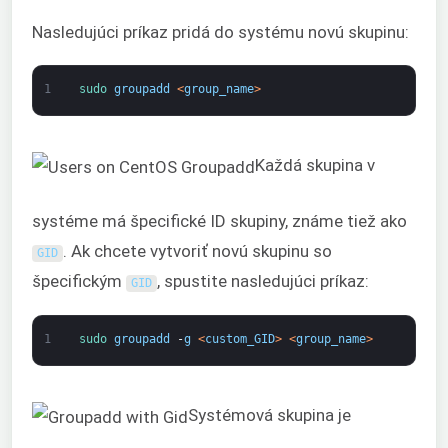
Nasledujúci príkaz pridá do systému novú skupinu:
1
sudo 
groupadd
<
group_name
>
Každá skupina v
systéme má špecifické ID skupiny, známe tiež ako
. Ak chcete vytvoriť novú skupinu so
GID
špecifickým
, spustite nasledujúci príkaz:
GID
1
sudo 
groupadd
-
g
<
custom_GID
>
<
group_name
>
Systémová skupina je