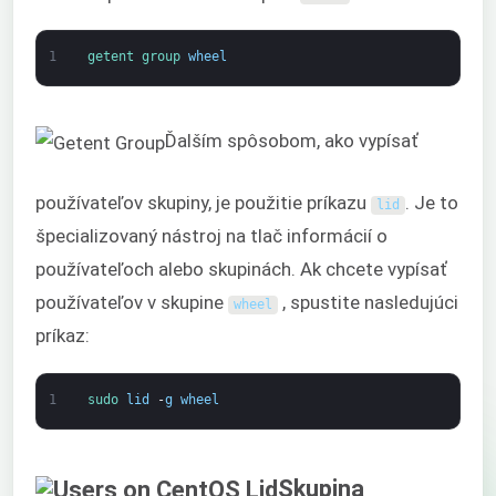
1
getent 
group 
wheel
Ďalším spôsobom, ako vypísať
používateľov skupiny, je použitie príkazu
. Je to
lid
špecializovaný nástroj na tlač informácií o
používateľoch alebo skupinách. Ak chcete vypísať
používateľov v skupine
, spustite nasledujúci
wheel
príkaz:
1
sudo 
lid
-
g
wheel
Skupina