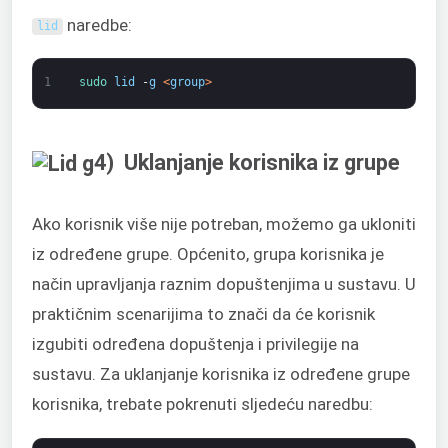
naredbe:
lid
1
sudo 
lid
-
g
<
group
>
4) Uklanjanje korisnika iz grupe
Ako korisnik više nije potreban, možemo ga ukloniti
iz određene grupe. Općenito, grupa korisnika je
način upravljanja raznim dopuštenjima u sustavu. U
praktičnim scenarijima to znači da će korisnik
izgubiti određena dopuštenja i privilegije na
sustavu. Za uklanjanje korisnika iz određene grupe
korisnika, trebate pokrenuti sljedeću naredbu: