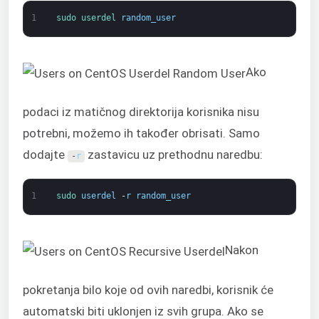
1
sudo 
userdel 
random_user
Ako
podaci iz matičnog direktorija korisnika nisu
potrebni, možemo ih također obrisati. Samo
dodajte
zastavicu uz prethodnu naredbu:
-
r
1
sudo 
userdel
-
r
random_user
Nakon
pokretanja bilo koje od ovih naredbi, korisnik će
automatski biti uklonjen iz svih grupa. Ako se