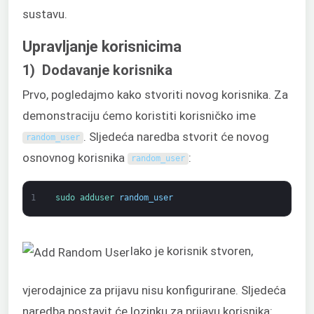
sustavu.
Upravljanje korisnicima
1) Dodavanje korisnika
Prvo, pogledajmo kako stvoriti novog korisnika. Za
demonstraciju ćemo koristiti korisničko ime
. Sljedeća naredba stvorit će novog
random_user
osnovnog korisnika
:
random_user
1
sudo 
adduser 
random_user
Iako je korisnik stvoren,
vjerodajnice za prijavu nisu konfigurirane. Sljedeća
naredba postavit će lozinku za prijavu korisnika: