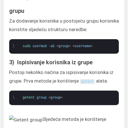
grupu
Za dodavanje korisnika u postojeću grupu korisnika
koristite sljedeću strukturu naredbe:
1
sudo 
usermod
-
aG
<
group
>
<
username
>
3) Ispisivanje korisnika iz grupe
Postoji nekoliko načina za ispisivanje korisnika iz
grupe. Prva metoda je korištenje
alata:
getent
1
getent 
group
<
group
>
Sljedeća metoda je korištenje