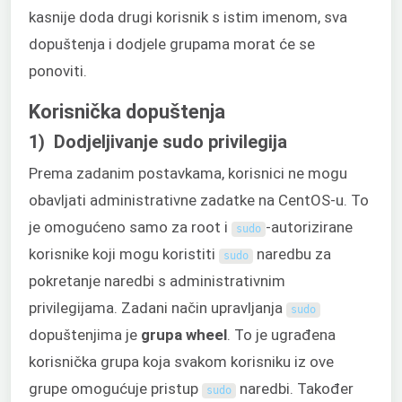
kasnije doda drugi korisnik s istim imenom, sva
dopuštenja i dodjele grupama morat će se
ponoviti.
Korisnička dopuštenja
1) Dodjeljivanje sudo privilegija
Prema zadanim postavkama, korisnici ne mogu
obavljati administrativne zadatke na CentOS-u. To
je omogućeno samo za root i
-autorizirane
sudo
korisnike koji mogu koristiti
naredbu za
sudo
pokretanje naredbi s administrativnim
privilegijama. Zadani način upravljanja
sudo
dopuštenjima je
grupa wheel
. To je ugrađena
korisnička grupa koja svakom korisniku iz ove
grupe omogućuje pristup
naredbi. Također
sudo