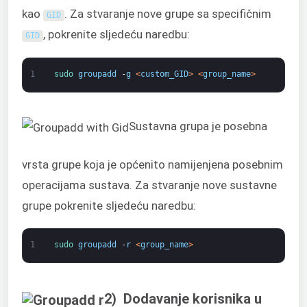
kao
. Za stvaranje nove grupe sa specifičnim
GID
, pokrenite sljedeću naredbu:
GID
1
sudo 
groupadd
-
g
<
custom_GID
>
<
group_name
>
Sustavna grupa je posebna
vrsta grupe koja je općenito namijenjena posebnim
operacijama sustava. Za stvaranje nove sustavne
grupe pokrenite sljedeću naredbu:
1
sudo 
groupadd
-
r
<
group_name
>
2) Dodavanje korisnika u