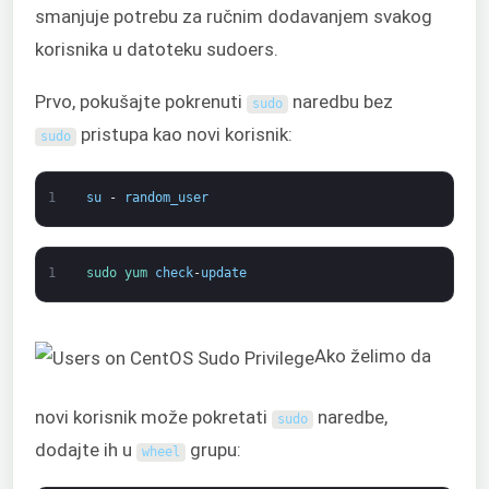
smanjuje potrebu za ručnim dodavanjem svakog
korisnika u datoteku sudoers.
Prvo, pokušajte pokrenuti
naredbu bez
sudo
pristupa kao novi korisnik:
sudo
1
su
-
random_user
1
sudo 
yum 
check
-
update
Ako želimo da
novi korisnik može pokretati
naredbe,
sudo
dodajte ih u
grupu:
wheel