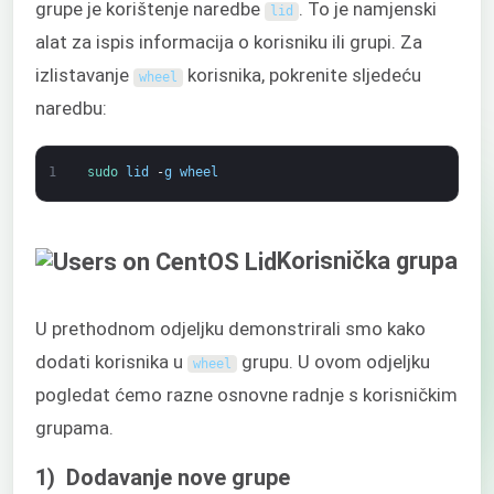
grupe je korištenje naredbe
. To je namjenski
lid
alat za ispis informacija o korisniku ili grupi. Za
izlistavanje
korisnika, pokrenite sljedeću
wheel
naredbu:
1
sudo 
lid
-
g
wheel
Korisnička grupa
U prethodnom odjeljku demonstrirali smo kako
dodati korisnika u
grupu. U ovom odjeljku
wheel
pogledat ćemo razne osnovne radnje s korisničkim
grupama.
1) Dodavanje nove grupe