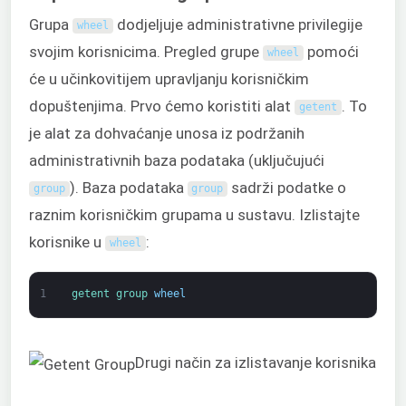
Grupa
dodjeljuje administrativne privilegije
wheel
svojim korisnicima. Pregled grupe
pomoći
wheel
će u učinkovitijem upravljanju korisničkim
dopuštenjima. Prvo ćemo koristiti alat
. To
getent
je alat za dohvaćanje unosa iz podržanih
administrativnih baza podataka (uključujući
). Baza podataka
sadrži podatke o
group
group
raznim korisničkim grupama u sustavu. Izlistajte
korisnike u
:
wheel
1
getent 
group 
wheel
Drugi način za izlistavanje korisnika