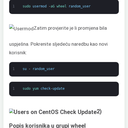
1
sudo 
usermod
-
aG 
wheel 
random_user
Zatim provjerite je li promjena bila
uspješna. Pokrenite sljedeću naredbu kao novi
korisnik:
1
su
-
random_user
1
sudo 
yum 
check
-
update
2)
Popis korisnika u grupi wheel