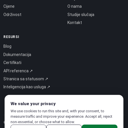
Cijene
O nama
Održivost
Studije slučaja
Kontakt
RESURSI
Blog
Dokumentacija
Certifikati
API referenca ↗
Stranica sa statusom ↗
Inteligencija kao usluga ↗
We value your privacy
We use cookies to run this site and, with your consent, to
measure traffic and improve your experience. Accept all, reject
non-essential, or choose what to allow.
© 2026 CloudSigma Holding AG.
Sva prava pridržana
.