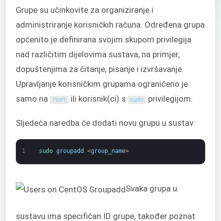
Grupe su učinkovite za organiziranje i
administriranje korisničkih računa. Određena grupa
općenito je definirana svojim skupom privilegija
nad različitim dijelovima sustava, na primjer,
dopuštenjima za čitanje, pisanje i izvršavanje.
Upravljanje korisničkim grupama ograničeno je
samo na
ili korisnik(ci) s
privilegijom.
root
sudo
Sljedeća naredba će dodati novu grupu u sustav:
1
sudo 
groupadd
<
group_name
>
Svaka grupa u
sustavu ima specifičan ID grupe, također poznat