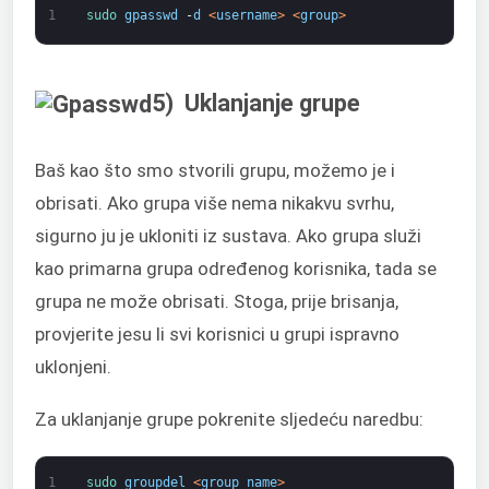
1
sudo 
gpasswd
-
d
<
username
>
<
group
>
5) Uklanjanje grupe
Baš kao što smo stvorili grupu, možemo je i
obrisati. Ako grupa više nema nikakvu svrhu,
sigurno ju je ukloniti iz sustava. Ako grupa služi
kao primarna grupa određenog korisnika, tada se
grupa ne može obrisati. Stoga, prije brisanja,
provjerite jesu li svi korisnici u grupi ispravno
uklonjeni.
Za uklanjanje grupe pokrenite sljedeću naredbu:
1
sudo 
groupdel
<
group_name
>