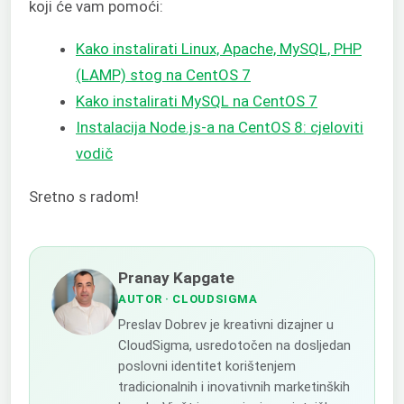
koji će vam pomoći:
Kako instalirati Linux, Apache, MySQL, PHP
(LAMP) stog na CentOS 7
Kako instalirati MySQL na CentOS 7
Instalacija Node.js-a na CentOS 8: cjeloviti
vodič
Sretno s radom!
Pranay Kapgate
AUTOR
· CLOUDSIGMA
Preslav Dobrev je kreativni dizajner u
CloudSigma, usredotočen na dosljedan
poslovni identitet korištenjem
tradicionalnih i inovativnih marketinških