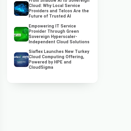
From Shadow AI to Sovereign
Cloud: Why Local Service
Providers and Telcos Are the
Future of Trusted AI
Empowering IT Service
Provider Through Green
Sovereign Hyperscaler-
Independent Cloud Solutions
Siaflex Launches New Turkey
Cloud Computing Offering,
Powered by HPE and
CloudSigma