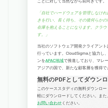
ことに対して当然ながら前向きです。
「自社でハードウェアを管理しなけれ
きを行い、長く待ち、その後何らかの
在庫を抱えることになります。クラウ
す。」
当社のソフトウェア開発クライアント
行っています。CloudSigmaと協
ンを
APAC地域
で推進しており、マレ
アジアの国で、新たな顧客層を獲得で
無料のPDFとしてダウン
このケーススタディの無料ダウンロー
軽にダウンロードしてください。また
お問い合わせ
ください。