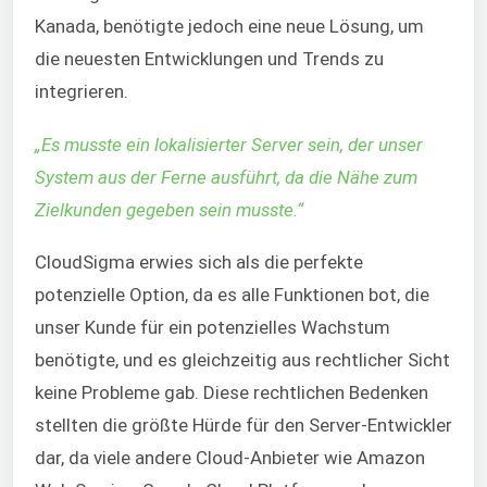
Kanada, benötigte jedoch eine neue Lösung, um
die neuesten Entwicklungen und Trends zu
integrieren.
„Es musste ein lokalisierter Server sein, der unser
System aus der Ferne ausführt, da die Nähe zum
Zielkunden gegeben sein musste.“
CloudSigma erwies sich als die perfekte
potenzielle Option, da es alle Funktionen bot, die
unser Kunde für ein potenzielles Wachstum
benötigte, und es gleichzeitig aus rechtlicher Sicht
keine Probleme gab. Diese rechtlichen Bedenken
stellten die größte Hürde für den Server-Entwickler
dar, da viele andere Cloud-Anbieter wie Amazon