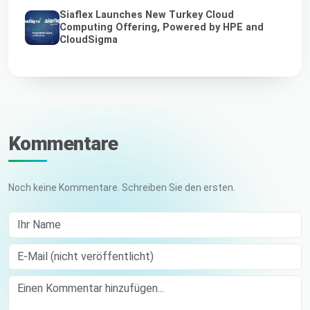
Siaflex Launches New Turkey Cloud
Computing Offering, Powered by HPE and
CloudSigma
Kommentare
Noch keine Kommentare. Schreiben Sie den ersten.
Ihr Name
E-Mail (nicht veröffentlicht)
Comment