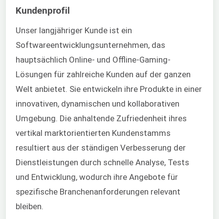
Kundenprofil
Unser langjähriger Kunde ist ein
Softwareentwicklungsunternehmen, das
hauptsächlich Online- und Offline-Gaming-
Lösungen für zahlreiche Kunden auf der ganzen
Welt anbietet. Sie entwickeln ihre Produkte in einer
innovativen, dynamischen und kollaborativen
Umgebung. Die anhaltende Zufriedenheit ihres
vertikal marktorientierten Kundenstamms
resultiert aus der ständigen Verbesserung der
Dienstleistungen durch schnelle Analyse, Tests
und Entwicklung, wodurch ihre Angebote für
spezifische Branchenanforderungen relevant
bleiben.