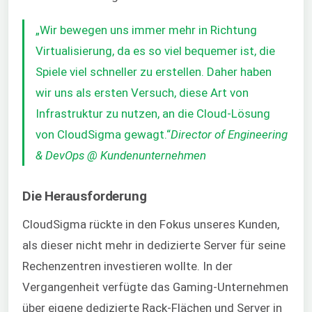
„Wir bewegen uns immer mehr in Richtung
Virtualisierung, da es so viel bequemer ist, die
Spiele viel schneller zu erstellen. Daher haben
wir uns als ersten Versuch, diese Art von
Infrastruktur zu nutzen, an die Cloud-Lösung
von CloudSigma gewagt.“
Director of Engineering
& DevOps @ Kundenunternehmen
Die Herausforderung
CloudSigma rückte in den Fokus unseres Kunden,
als dieser nicht mehr in dedizierte Server für seine
Rechenzentren investieren wollte. In der
Vergangenheit verfügte das Gaming-Unternehmen
über eigene dedizierte Rack-Flächen und Server in