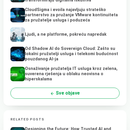
transformiraju digitalna iskustva
CloudSigma i evoila najavljuju strateško
partnerstvo za pružanje VMware kontinuiteta
za pružatelje usluga i poduzeća
Ljudi, a ne platforme, pokreću napredak
Od Shadow AI do Sovereign Cloud: Zašto su
lokalni pružatelji usluga i telekomi budućnost
pouzdanog AI-ja
Osnaživanje pružatelja IT usluga kroz zelena,
suverena rješenja u oblaku neovisna o
hiperskalama
Sve objave
RELATED POSTS
Designing the Future: How Trusted AI and