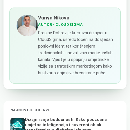
Vanya Nikova
AUTOR
· CLOUDSIGMA
Preslav Dobrev je kreativni dizajner u
CloudSigma, usredotočen na dosljedan
poslovni identitet korištenjem
tradicionalnih i inovativnih marketinških
kanala. Vješt je u spajanju umjetničke
vizije sa strateškim marketingom kako
bi stvorio dojmljive brendirane priče.
NAJNOVIJE OBJAVE
Dizajniranje budućnosti: Kako pouzdana
umjetna inteligencija i suvereni oblak