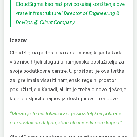
CloudSigma kao naš prvi pokušaj korištenja ove
vrste infrastrukture.”
Director of Engineering &
DevOps @ Client Company
Izazov
CloudSigma je došla na radar našeg klijenta kada
više nisu htjeli ulagati u namjenske poslužitelje za
svoje podatkovne centre. U prošlosti je ova tvrtka
za igre imala vlastiti namjenski regalni prostor i
poslužitelje u Kanadi, ali im je trebalo novo rješenje
koje bi uključilo najnovija dostignuća i trendove.
“Morao je to biti lokalizirani poslužitelj koji pokreće
naš sustav na daljinu, zbog blizine ciljanom kupcu.”