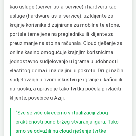
kao usluge (server-as-a-service) i hardvera kao
usluge (hardware-as-a-service), uz klijente za
krajnje korisnike dizajnirane za mobilne telefone,
portale temeljene na pregledniku ili klijente za
preuzimanje na stolna računala. Cloud rješenje za
online kasino omogućuje krajnjim korisnicima
jednostavno sudjelovanje u igrama u udobnosti
vlastitog doma ili na daljinu u pokretu. Drugi način
sudjelovanja u ovom iskustvu je igranje u kafiću ili
na kiosku, a upravo je tako tvrtka počela privlačiti
klijente, posebice u Aziji.
“Sve se više okrećemo virtualizaciji zbog
praktičnosti puno bržeg stvaranja igara. Tako
smo se odvažili na cloud rješenje tvrtke