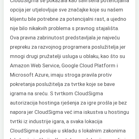
CloudSigma se pokazala kao savršena potencijalna
opcija jer utjelovljuje sve značajke koje su našem
klijentu bile potrebne za potencijalni rast, a ujedno
nije bilo nikakvih problema s pravnog stajališta.
Ova pravna zabrinutost predstavljala je najveću
prepreku za razvojnog programera poslužitelja jer
mnogi drugi pružatelji usluga u oblaku, kao što su
Amazon Web Service, Google Cloud Platform i
Microsoft Azure, imaju stroga pravila protiv
pokretanja poslužitelja za tvrtke koje se bave
igrama na sreću. S tvrtkom CloudSigma
autorizacija hostinga rješenja za igre prošla je bez
napora jer CloudSigma već ima iskustva u hostingu
tvrtki iz industrije igara, a svaka lokacija
CloudSigma posluje u skladu s lokalnim zakonima