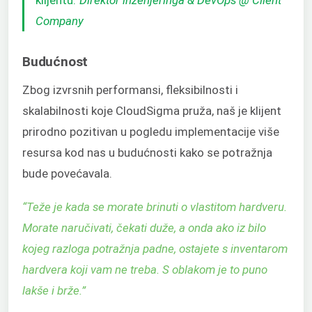
klijentu.”
Direktor inženjeringa & DevOps @ Client
Company
Budućnost
Zbog izvrsnih performansi, fleksibilnosti i
skalabilnosti koje CloudSigma pruža, naš je klijent
prirodno pozitivan u pogledu implementacije više
resursa kod nas u budućnosti kako se potražnja
bude povećavala.
“Teže je kada se morate brinuti o vlastitom hardveru.
Morate naručivati, čekati duže, a onda ako iz bilo
kojeg razloga potražnja padne, ostajete s inventarom
hardvera koji vam ne treba. S oblakom je to puno
lakše i brže.”