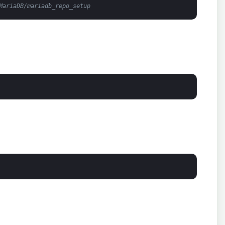
MariaDB/mariadb_repo_setup