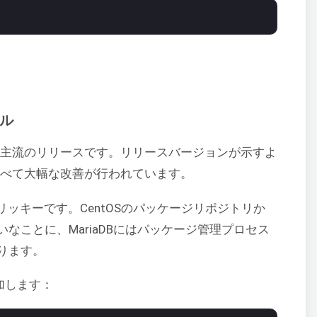
ール
.4はどちらも主流のリリースです。リリースバージョンが示すよ
 5.5に比べて大幅な改善が行われています。
しトリッキーです。CentOSのパッケージリポジトリか
なことに、MariaDBにはパッケージ管理プロセス
ります。
追加します：