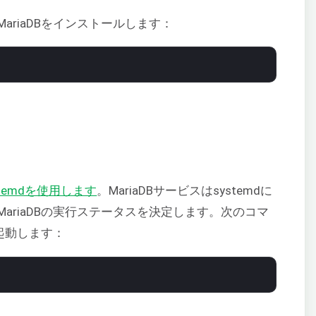
riaDBをインストールします：
temdを使用します
。MariaDBサービスはsystemdに
ariaDBの実行ステータスを決定します。次のコマ
を起動します：