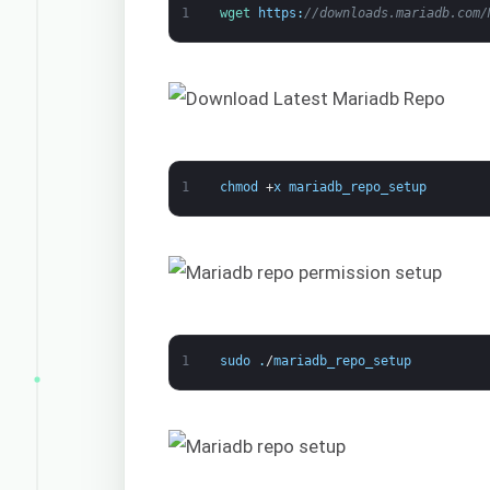
1
wget 
https
:
//downloads.mariadb.com/
1
chmod
+
x
mariadb_repo_setup
1
sudo
.
/
mariadb_repo_setup