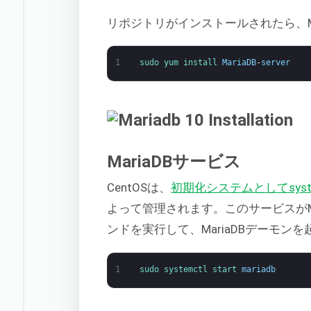
リポジトリがインストールされたら、Ma
1
sudo 
yum 
install 
MariaDB
-
server
MariaDBサービス
CentOSは、
初期化システムとしてsys
よって管理されます。このサービスがM
ンドを実行して、MariaDBデーモン
1
sudo 
systemctl 
start 
mariadb