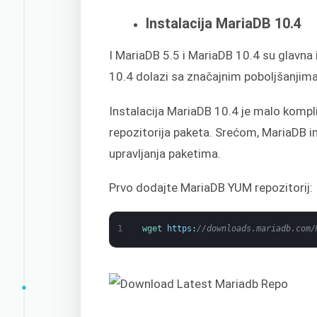
Instalacija MariaDB 10.4
I MariaDB 5.5 i MariaDB 10.4 su glavna 
10.4 dolazi sa značajnim poboljšanjim
Instalacija MariaDB 10.4 je malo kompli
repozitorija paketa. Srećom, MariaDB 
upravljanja paketima.
Prvo dodajte MariaDB YUM repozitorij:
1
wget 
https
:
//downloads.mariadb.com/