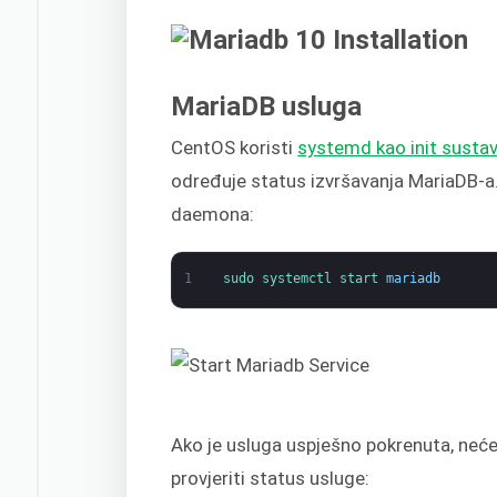
MariaDB usluga
CentOS koristi
systemd kao init susta
određuje status izvršavanja MariaDB-a
daemona:
1
sudo 
systemctl 
start 
mariadb
Ako je usluga uspješno pokrenuta, neće
provjeriti status usluge: