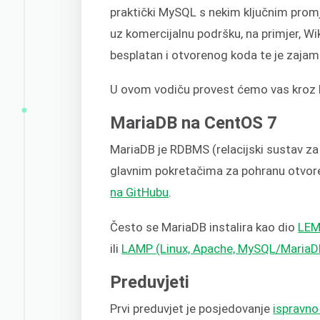
praktički MySQL s nekim ključnim promj
uz komercijalnu podršku, na primjer, W
besplatan i otvorenog koda te je zajam
U ovom vodiču provest ćemo vas kroz k
MariaDB na CentOS 7
MariaDB je RDBMS (relacijski sustav za
glavnim pokretačima za pohranu otvor
na GitHubu
.
Često se MariaDB instalira kao dio
LEM
ili
LAMP (Linux, Apache, MySQL/MariaDB
Preduvjeti
Prvi preduvjet je posjedovanje
ispravno