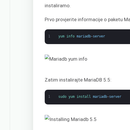
instaliramo.
Prvo provjerite informacije o paketu M
1
yum 
info 
mariadb
-
server
Zatim instalirajte MariaDB 5.5:
1
sudo 
yum 
install 
mariadb
-
server