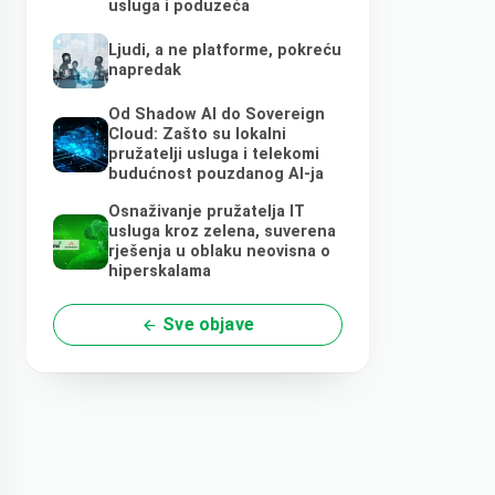
usluga i poduzeća
Ljudi, a ne platforme, pokreću
napredak
Od Shadow AI do Sovereign
Cloud: Zašto su lokalni
pružatelji usluga i telekomi
budućnost pouzdanog AI-ja
Osnaživanje pružatelja IT
usluga kroz zelena, suverena
rješenja u oblaku neovisna o
hiperskalama
Sve objave