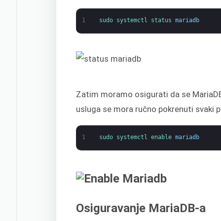
1
sudo 
systemctl 
status 
mariadb
Zatim moramo osigurati da se MariaDB
usluga se mora ručno pokrenuti svaki 
1
sudo 
systemctl 
enable 
mariadb
Osiguravanje MariaDB-a