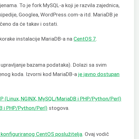
enama. To je fork MySQL-a koji je razvila zajednica,
ikipedije, Googlea, WordPress.com-a itd. MariaDB je
čeno da će takav i ostati.
orake instalacije MariaDB-a na
CentOS 7
.
 upravljanje bazama podataka). Dolazi sa svim
enog koda. Izvorni kod MariaDB-a
je javno dostupan
P (Linux, NGINX, MySQL/MariaDB i PHP/Python/Perl)
 i PHP/Python/Perl)
stogova.
 konfiguriranog CentOS poslužitelja
. Ovaj vodič