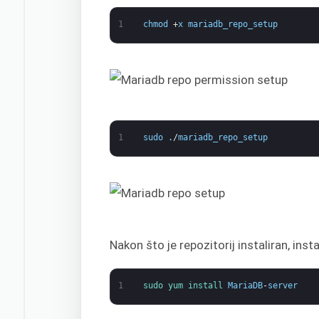
1
chmod
+
x
mariadb_repo_setup
1
sudo
.
/
mariadb_repo_setup
Nakon što je repozitorij instaliran, inst
1
sudo 
yum 
install 
MariaDB
-
server