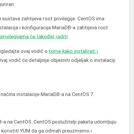
uriran.
i sustava zahtijeva root privilegije. CentOS ima
talacija i konfiguracija MariaDB-a zahtijeva root
privilegijama će također raditi
.
ogledajte ovaj vodič o
tome kako instalirati i
Ovaj vodič će detaljnije objasniti odjeljak o instalaciji
a načina instalacije MariaDB-a na CentOS 7.
DB-a na CentOS. CentOS poslužitelji paketa udomljuju
 koristiti YUM da ga odmah preuzmemo i