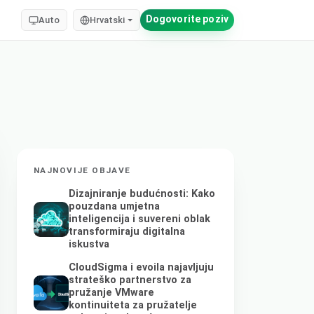
Dogovorite poziv
Auto
Hrvatski
NAJNOVIJE OBJAVE
Dizajniranje budućnosti: Kako
pouzdana umjetna
inteligencija i suvereni oblak
transformiraju digitalna
iskustva
CloudSigma i evoila najavljuju
strateško partnerstvo za
pružanje VMware
kontinuiteta za pružatelje