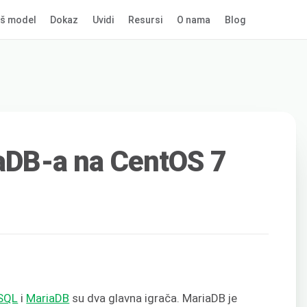
š model
Dokaz
Uvidi
Resursi
O nama
Blog
iaDB-a na CentOS 7
SQL
i
MariaDB
su dva glavna igrača. MariaDB je