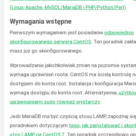
(Linux, Apache, MySQL/MariaDB i PHP/Python/Perl)
.
Wymagania wstępne
Pierwszym wymaganiem jest posiadanie
odpowiednio
skonfigurowanego serwera CentOS
. Ten poradnik zakła
masz już go skonfigurowanego.
Wprowadzanie jakichkolwiek zmian na poziomie syste
wymaga uprawnień roota. CentOS ma ścisłą kontrolę n
dostępem do konta root. Instalacja i konfiguracja Mar
wymaga dostępu do konta root. Alternatywnie,
użytko
uprawnieniami sudo również wystarczy
.
Jeśli MariaDB ma być częścią stosu LAMP, zapoznaj si
poradnikiem dotyczącym
tego, jak zainstalować i sko
stos LAMP na CentOS 7
. Ten poradnik szczegółowo op