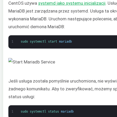
CentOS używa
systemd jako systemu inicjalizacji
. Usł
MariaDB jest zarządzana przez systemd. Usługa ta okr
wykonania MariaDB. Uruchom następujące polecenie, a
uruchomić demona MariaDB:
1
sudo 
systemctl 
start 
mariadb
Jeśli usługa została pomyślnie uruchomiona, nie wyświe
żadnego komunikatu. Aby to zweryfikować, możemy s
status usługi:
1
sudo 
systemctl 
status 
mariadb