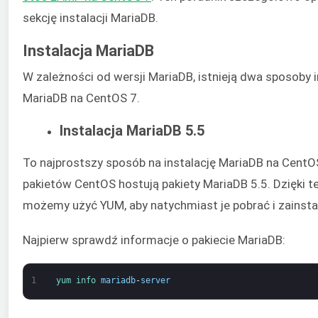
sekcję instalacji MariaDB.
Instalacja MariaDB
W zależności od wersji MariaDB, istnieją dwa sposoby i
MariaDB na CentOS 7.
Instalacja MariaDB 5.5
To najprostszy sposób na instalację MariaDB na CentO
pakietów CentOS hostują pakiety MariaDB 5.5. Dzięki 
możemy użyć YUM, aby natychmiast je pobrać i zainst
Najpierw sprawdź informacje o pakiecie MariaDB:
1
yum 
info 
mariadb
-
server