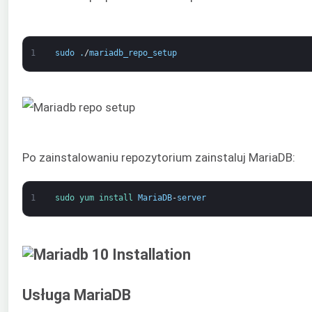
1
sudo
.
/
mariadb_repo_setup
Po zainstalowaniu repozytorium zainstaluj MariaDB:
1
sudo 
yum 
install 
MariaDB
-
server
Usługa MariaDB