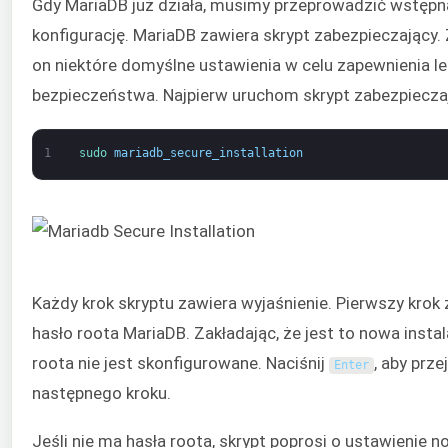
Gdy MariaDB już działa, musimy przeprowadzić wstępn
konfigurację. MariaDB zawiera skrypt zabezpieczający.
on niektóre domyślne ustawienia w celu zapewnienia l
bezpieczeństwa. Najpierw uruchom skrypt zabezpiecza
1
sudo 
mariadb_secure_installation
Każdy krok skryptu zawiera wyjaśnienie. Pierwszy krok 
hasło roota MariaDB. Zakładając, że jest to nowa instal
roota nie jest skonfigurowane. Naciśnij
, aby prze
Enter
następnego kroku.
Jeśli nie ma hasła roota, skrypt poprosi o ustawienie 