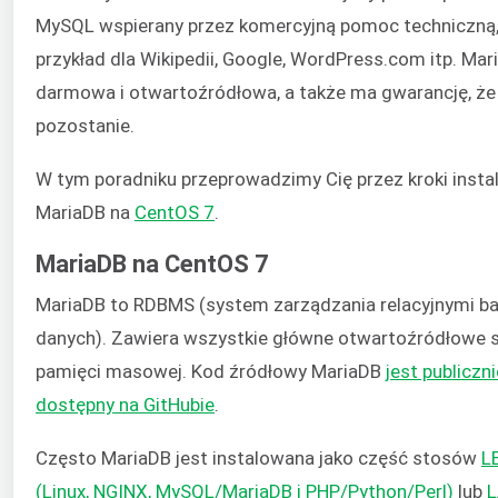
MySQL wspierany przez komercyjną pomoc techniczną,
przykład dla Wikipedii, Google, WordPress.com itp. Mar
darmowa i otwartoźródłowa, a także ma gwarancję, że
pozostanie.
W tym poradniku przeprowadzimy Cię przez kroki instal
MariaDB na
CentOS 7
.
MariaDB na CentOS 7
MariaDB to RDBMS (system zarządzania relacyjnymi b
danych). Zawiera wszystkie główne otwartoźródłowe si
pamięci masowej. Kod źródłowy MariaDB
jest publiczni
dostępny na GitHubie
.
Często MariaDB jest instalowana jako część stosów
L
(Linux, NGINX, MySQL/MariaDB i PHP/Python/Perl)
lub