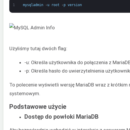
1
mysqladmin
-
u
root
-
p
version
Użyliśmy tutaj dwóch flag:
-u: Określa użytkownika do połączenia z MariaD
-p: Określa hasło do uwierzytelnienia użytkowni
To polecenie wyświetli wersję MariaDB wraz z krótkim
systemowym.
Podstawowe użycie
Dostęp do powłoki MariaDB
Aby bezpośrednio wchodzić w interakcję z serwerem M