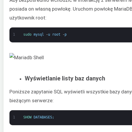
posiada on własną powłokę. Uruchom powłokę MariaDB
użytkownik root:
1
sudo 
mysql
-
u
root
-
p
Wyświetlanie listy baz danych
Poniższe zapytanie SQL wyświetli wszystkie bazy dany
bieżącym serwerze:
1
SHOW 
DATABASES
;