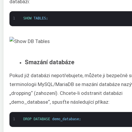
databázi:
1
SHOW 
TABLES
;
Smazání databáze
Pokud již databázi nepotřebujete, můžete ji bezpečně 
terminologii MySQL/MariaDB se mazání databáze nazý
„dropping“ (zahození). Chcete-li odstranit databázi
„demo_database“, spusťte následující příkaz:
1
DROP 
DATABASE 
demo_database
;