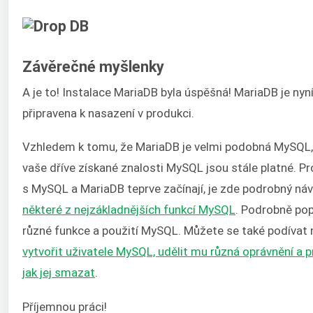
Závěrečné myšlenky
A je to! Instalace MariaDB byla úspěšná! MariaDB je nyn
připravena k nasazení v produkci.
Vzhledem k tomu, že MariaDB je velmi podobná MySQL,
vaše dříve získané znalosti MySQL jsou stále platné. Pro 
s MySQL a MariaDB teprve začínají, je zde podrobný ná
některé z nejzákladnějších funkcí MySQL
. Podrobně pop
různé funkce a použití MySQL. Můžete se také podívat
vytvořit uživatele MySQL, udělit mu různá oprávnění a pr
jak jej smazat
.
Příjemnou práci!