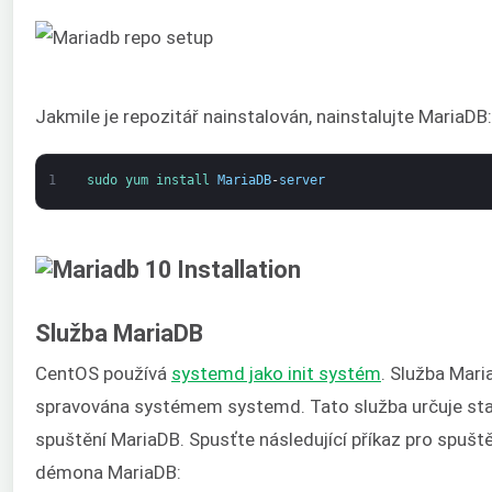
Jakmile je repozitář nainstalován, nainstalujte MariaDB:
1
sudo 
yum 
install 
MariaDB
-
server
Služba MariaDB
CentOS používá
systemd jako init systém
. Služba Mari
spravována systémem systemd. Tato služba určuje st
spuštění MariaDB. Spusťte následující příkaz pro spuště
démona MariaDB: