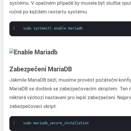
systému. V opačném případě by musela být služba spu
ručně po každém restartu systému:
1
sudo 
systemctl 
enable 
mariadb
Zabezpečení MariaDB
Jakmile MariaDB běží, musíme provést počáteční konfig
MariaDB se dodává se zabezpečovacím skriptem. Ten 
některá výchozí nastavení pro lepší zabezpečení. Nejpr
zabezpečovací skript:
1
sudo 
mariadb_secure_installation