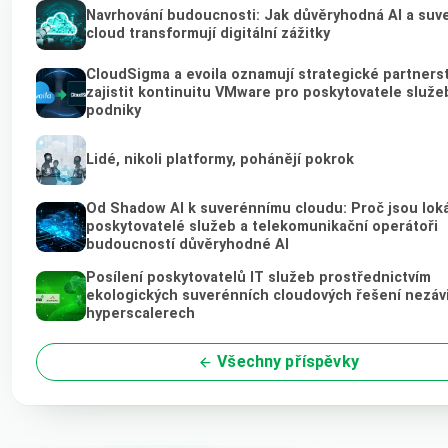
Navrhování budoucnosti: Jak důvěryhodná AI a suv
cloud transformují digitální zážitky
CloudSigma a evoila oznamují strategické partnerst
zajistit kontinuitu VMware pro poskytovatele služe
podniky
Lidé, nikoli platformy, pohánějí pokrok
Od Shadow AI k suverénnímu cloudu: Proč jsou loká
poskytovatelé služeb a telekomunikační operátoři
budoucností důvěryhodné AI
Posílení poskytovatelů IT služeb prostřednictvím
ekologických suverénních cloudových řešení nezávi
hyperscalerech
Všechny příspěvky