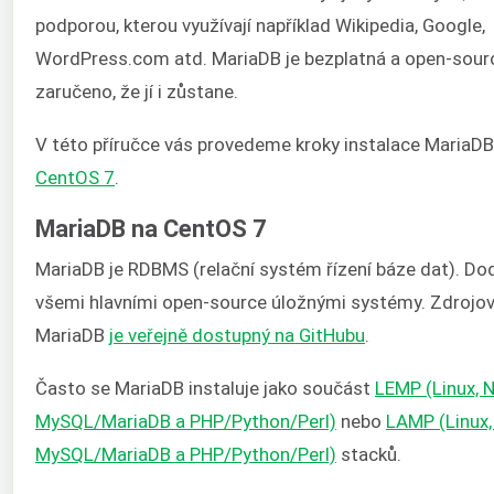
podporou, kterou využívají například Wikipedia, Google,
WordPress.com atd. MariaDB je bezplatná a open-sourc
zaručeno, že jí i zůstane.
V této příručce vás provedeme kroky instalace MariaDB
CentOS 7
.
MariaDB na CentOS 7
MariaDB je RDBMS (relační systém řízení báze dat). Do
všemi hlavními open-source úložnými systémy. Zdrojo
MariaDB
je veřejně dostupný na GitHubu
.
Často se MariaDB instaluje jako součást
LEMP (Linux, 
MySQL/MariaDB a PHP/Python/Perl)
nebo
LAMP (Linux,
MySQL/MariaDB a PHP/Python/Perl)
stacků.