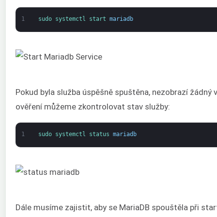
1
sudo 
systemctl 
start 
mariadb
Pokud byla služba úspěšně spuštěna, nezobrazí žádný v
ověření můžeme zkontrolovat stav služby:
1
sudo 
systemctl 
status 
mariadb
Dále musíme zajistit, aby se MariaDB spouštěla při star