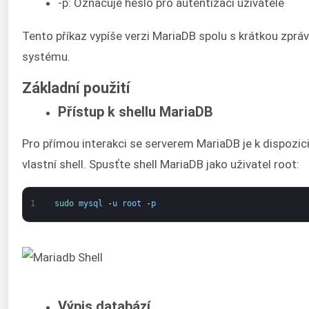
-p: Označuje heslo pro autentizaci uživatele
Tento příkaz vypíše verzi MariaDB spolu s krátkou zprá
systému.
Základní použití
Přístup k shellu MariaDB
Pro přímou interakci se serverem MariaDB je k dispozici
vlastní shell. Spusťte shell MariaDB jako uživatel root:
1
sudo 
mysql
-
u
root
-
p
Výpis databází