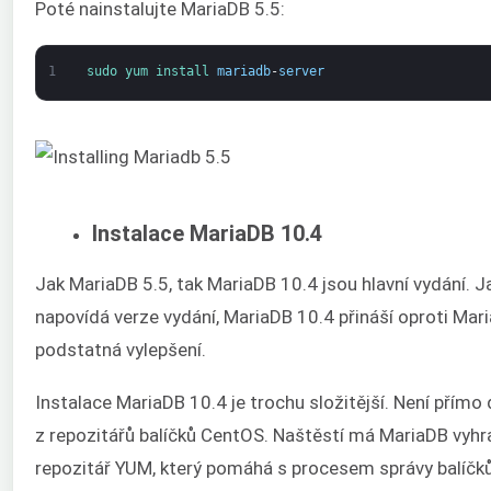
Poté nainstalujte MariaDB 5.5:
1
sudo 
yum 
install 
mariadb
-
server
Instalace MariaDB 10.4
Jak MariaDB 5.5, tak MariaDB 10.4 jsou hlavní vydání. J
napovídá verze vydání, MariaDB 10.4 přináší oproti Mar
podstatná vylepšení.
Instalace MariaDB 10.4 je trochu složitější. Není přímo
z repozitářů balíčků CentOS. Naštěstí má MariaDB vyh
repozitář YUM, který pomáhá s procesem správy balíčků