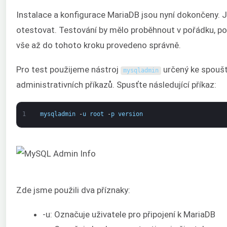
Instalace a konfigurace MariaDB jsou nyní dokončeny. Je
otestovat. Testování by mělo proběhnout v pořádku, po
vše až do tohoto kroku provedeno správně.
Pro test použijeme nástroj
určený ke spoušt
mysqladmin
administrativních příkazů. Spusťte následující příkaz:
1
mysqladmin
-
u
root
-
p
version
Zde jsme použili dva příznaky:
-u: Označuje uživatele pro připojení k MariaDB