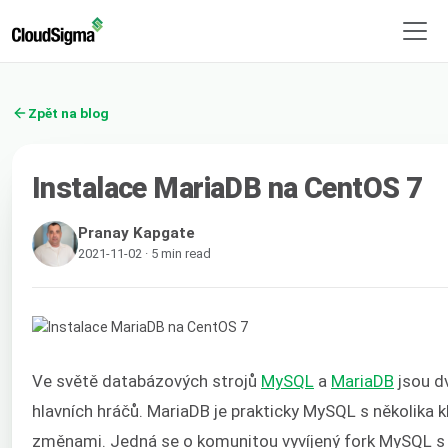
Zpět na blog
Instalace MariaDB na CentOS 7
Pranay Kapgate
2021-11-02 · 5 min read
Ve světě databázových strojů
MySQL
a
MariaDB
jsou d
hlavních hráčů. MariaDB je prakticky MySQL s několika k
změnami. Jedná se o komunitou vyvíjený fork MySQL s