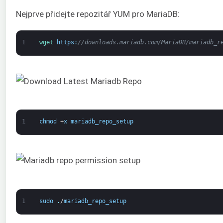
Nejprve přidejte repozitář YUM pro MariaDB:
1
wget 
https
:
//downloads.mariadb.com/MariaDB/mariadb_r
1
chmod
+
x
mariadb_repo_setup
1
sudo
.
/
mariadb_repo_setup