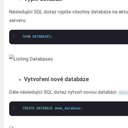
Následující SQL dotaz vypíše všechny databáze na akt
serveru:
1
SHOW 
DATABASES
;
Vytvoření nové databáze
Dále následující SQL dotaz vytvoří novou databázi
demo
1
CREATE 
DATABASE 
demo_database
;