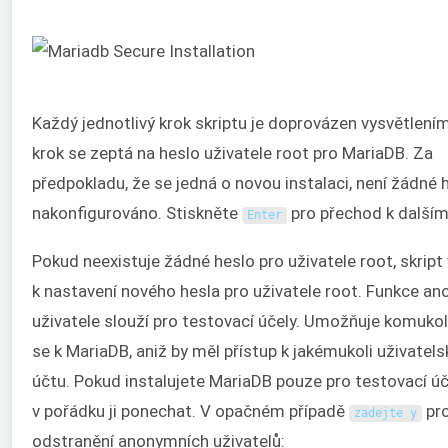
Každý jednotlivý krok skriptu je doprovázen vysvětlením
krok se zeptá na heslo uživatele root pro MariaDB. Za
předpokladu, že se jedná o novou instalaci, není žádné 
nakonfigurováno. Stiskněte
pro přechod k dalším
Enter
Pokud neexistuje žádné heslo pro uživatele root, skript
k nastavení nového hesla pro uživatele root. Funkce a
uživatele slouží pro testovací účely. Umožňuje komukoli
se k MariaDB, aniž by měl přístup k jakémukoli uživate
účtu. Pokud instalujete MariaDB pouze pro testovací úče
v pořádku ji ponechat. V opačném případě
pr
zadejte
y
odstranění anonymních uživatelů: