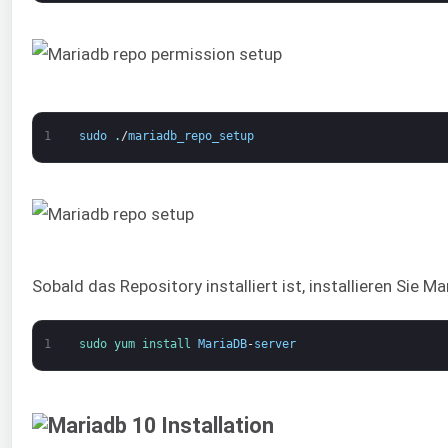
1
sudo
.
/
mariadb_repo_setup
Sobald das Repository installiert ist, installieren Sie Ma
1
sudo 
yum 
install 
MariaDB
-
server