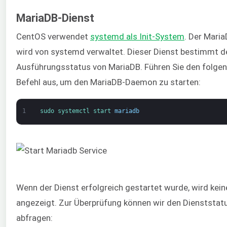
MariaDB-Dienst
CentOS verwendet
systemd als Init-System
. Der Mari
wird von systemd verwaltet. Dieser Dienst bestimmt d
Ausführungsstatus von MariaDB. Führen Sie den folge
Befehl aus, um den MariaDB-Daemon zu starten:
1
sudo 
systemctl 
start 
mariadb
Wenn der Dienst erfolgreich gestartet wurde, wird kei
angezeigt. Zur Überprüfung können wir den Dienststat
abfragen: