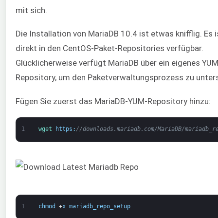
mit sich.
Die Installation von MariaDB 10.4 ist etwas knifflig. Es i
direkt in den CentOS-Paket-Repositories verfügbar.
Glücklicherweise verfügt MariaDB über ein eigenes YUM
Repository, um den Paketverwaltungsprozess zu unter
Fügen Sie zuerst das MariaDB-YUM-Repository hinzu:
1
wget 
https
:
//downloads.mariadb.com/MariaDB/mariadb_r
1
chmod
+
x
mariadb_repo_setup