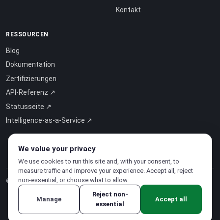
Kontakt
RESSOURCEN
Blog
Dokumentation
Zertifizierungen
API-Referenz ↗
Statusseite ↗
Intelligence-as-a-Service ↗
We value your privacy
We use cookies to run this site and, with your consent, to
measure traffic and improve your experience. Accept all, reject
non-essential, or choose what to allow.
© 2026 CloudSigma Holding AG.
Alle Rechte vorbehalten
.
Reject non-
Manage
Accept all
essential
Datenschutzerklärung
·
Nutzungsbedingungen