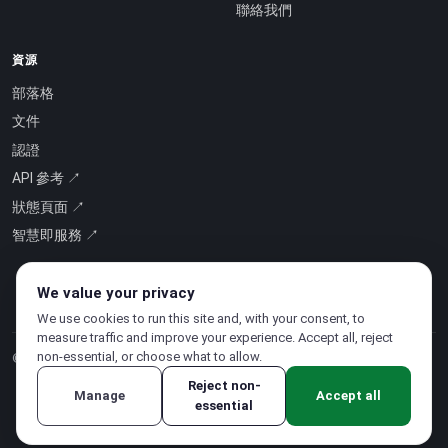
聯絡我們
資源
部落格
文件
認證
API 參考 ↗
狀態頁面 ↗
智慧即服務 ↗
We value your privacy
We use cookies to run this site and, with your consent, to
measure traffic and improve your experience. Accept all, reject
non-essential, or choose what to allow.
© 2026 CloudSigma Holding AG.
版權所有
.
Reject non-
Manage
Accept all
essential
隱私權政策
·
服務條款