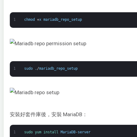
1
chmod
+
x
mariadb_repo_setup
1
sudo
.
/
mariadb_repo_setup
安裝好套件庫後，安裝 MariaDB：
1
sudo 
yum 
install 
MariaDB
-
server