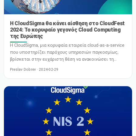
Η CloudSigma θα κάνει αίσθηση στο CloudFest
2024: Το κορυφαίο γεγονός Cloud Computing
της Ευρώπης
Η CloudSigma, μια κορυφαία εταιρεία cloud-as-a-service
που υποστηρίζει παρόχους υπηρεσιών παγκοσμίως,
βρίσκεται στην ευχάριστη θέση να ανακοινώσει τη
συμμετοχή της στο CloudFest 2024, το οποίο πρόκειται
Preslav Dobrev · 2024-02-29
να πραγματοποιηθεί από τις 18 έως τις 21 Μαρτίου στο
Europa Park στο Rust, Baden-Württemberg, Γερμανία. Η
CloudSigma ανυπομονεί να δικτυωθεί με ηγέτες του
κλάδου, καινοτόμους και λάτρεις της τεχνολογίας από
όλο τον κόσμο. Anthony Limby, Chief Commercial Officer