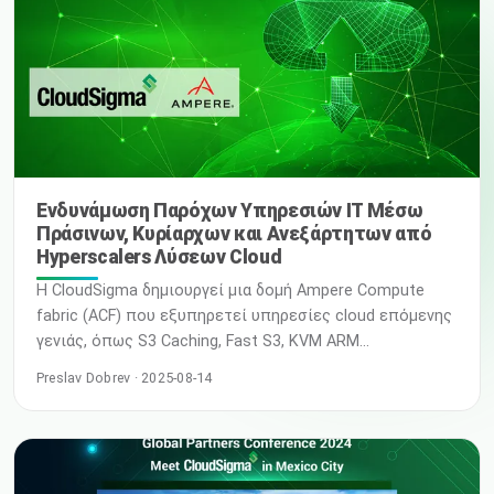
Οι κλάδοι του cloud και των τηλεπικοινωνιών
βρίσκονται σε σταυροδρόμι. Σε πρόσφατες συνομιλίες
με συνεργάτες και … Διαβάστε περισσότερα
Ενδυνάμωση Παρόχων Υπηρεσιών IT Μέσω
Πράσινων, Κυρίαρχων και Ανεξάρτητων από
Hyperscalers Λύσεων Cloud
Η CloudSigma δημιουργεί μια δομή Ampere Compute
fabric (ACF) που εξυπηρετεί υπηρεσίες cloud επόμενης
γενιάς, όπως S3 Caching, Fast S3, KVM ARM
Virtualization/Cloud Native Applications και μια δομή
Preslav Dobrev · 2025-08-14
Next-Gen Data fabric για πλατφόρμες IoT, έξυπνο SaaS
και εφαρμογές BI πραγματικού χρόνου. Προφίλ Πελάτη
Σχεδιασμένοι για βιώσιμο cloud computing, οι Cloud
Native Processors της Ampere Computing διαθέτουν
σχεδιασμό μονού νήματος, πολλαπλών πυρήνων τ