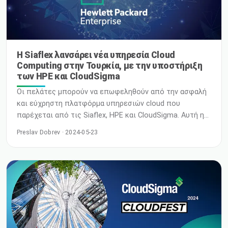
Η Siaflex λανσάρει νέα υπηρεσία Cloud
Computing στην Τουρκία, με την υποστήριξη
των HPE και CloudSigma
Οι πελάτες μπορούν να επωφεληθούν από την ασφαλή
και εύχρηστη πλατφόρμα υπηρεσιών cloud που
παρέχεται από τις Siaflex, HPE και CloudSigma. Αυτή η
νέα συνεργασία επιτρέπει τοπικές υπηρεσίες
Preslav Dobrev · 2024-05-23
κυρίαρχης υπολογιστικής για την ταχέως
αναπτυσσόμενη οικονομία της Τουρκίας, με
αποκλειστική τουρκική προστασία δεδομένων και
δικαιοδοσία. Πόλη του Μεξικού – 16 Μαΐου 2024 – Στο
CloudSigma Global Partners Conference, ο Robert Jenkin,
ο CEO της CloudSigma, και …