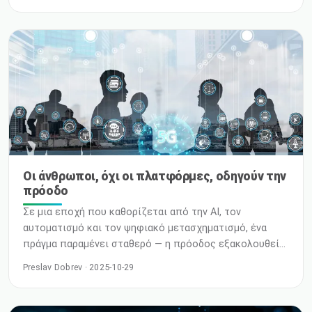
πάροχο διαχειριζόμενων υπηρεσιών, για να βοηθήσει
τους παρόχους υπηρεσιών και τις επιχειρήσεις να
διατηρήσουν τη συνέχεια του VMware εν μέσω
σημαντικών αλλαγών στο οικοσύστημα της VMware. Η
συνεργασία ανταποκρίνεται στην αυξανόμενη ζήτηση
από πελάτες που επιδιώκουν να προστατεύσουν τα
υπάρχοντα V
Οι άνθρωποι, όχι οι πλατφόρμες, οδηγούν την
πρόοδο
Σε μια εποχή που καθορίζεται από την AI, τον
αυτοματισμό και τον ψηφιακό μετασχηματισμό, ένα
πράγμα παραμένει σταθερό — η πρόοδος εξακολουθεί
να ξεκινά από τους ανθρώπους. Η τεχνολογία κινείται
Preslav Dobrev · 2025-10-29
γρήγορα — Αλλά οι άνθρωποι την οδηγούν μπροστά.
Μόλις επέστρεψα από ένα επαγγελματικό ταξίδι — και
πρόκειται να φύγω ξανά σύντομα. Κάπου ανάμεσα σε