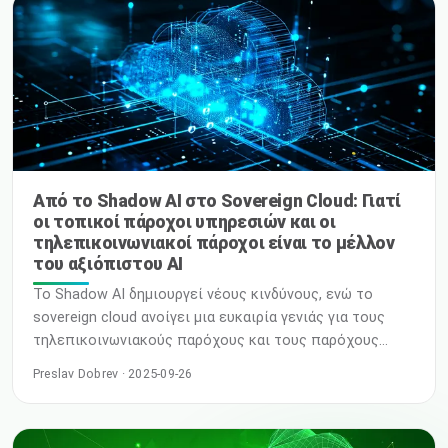
αεροδρόμια, συναντήσεις και μεταμεσονύκτιες
συνεδρίες σχεδιασμού, ένα πράγμα έχει γίνει πιο
ξεκάθαρο από ποτέ: για … Διαβάστε περισσότερα
Από το Shadow AI στο Sovereign Cloud: Γιατί
οι τοπικοί πάροχοι υπηρεσιών και οι
τηλεπικοινωνιακοί πάροχοι είναι το μέλλον
του αξιόπιστου AI
Το Shadow AI δημιουργεί νέους κινδύνους, ενώ το
sovereign cloud ανοίγει μια ευκαιρία γενιάς για τους
τηλεπικοινωνιακούς παρόχους και τους παρόχους
υπηρεσιών. Ανακαλύψτε γιατί η εμπιστοσύνη, η τοπική
Preslav Dobrev · 2025-09-26
τεχνογνωσία και η παγκόσμια συνεργασία είναι τα
κλειδιά για το μέλλον του AI και του cloud. Η
εμπιστοσύνη στο επίκεντρο της ψηφιακής μετάβασης.