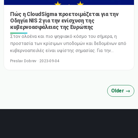
Πώς η CloudSigma προετοιμάζεται για την
Οδηγία NIS 2 για την ενίσχυση της
κυβερνοασφάλειας της Ευρώπης
Στον ολοένα και πιο ψηφιακό κόσμο του σήμερα, η
προστασία των κρίσιμων υποδομών και δεδομένων από
κυβερνοαπειλές είναι υψίστης σημασίας. Για την
ενίσχυση του τοπίου κυβερνοασφάλειας της Ευρώπης,
Preslav Dobrev · 2023-09-04
η Ευρωπαϊκή Επιτροπή εισήγαγε την Οδηγία NIS
(Network and Information Systems) 2 με στόχο την
ενίσχυση της ανθεκτικότητας και της ασφάλειας των
συστημάτων δικτύου και πληροφοριών. Η CloudSigma
Older →
αναγνωρίζει τη σημασία αυτής της οδηγίας και