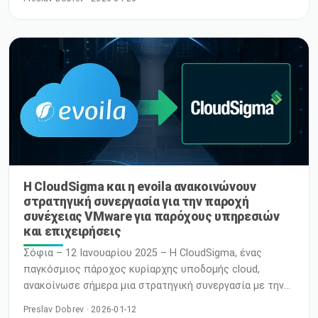
φουτουριστική ιδέα· είναι ένας ενεργός συνεργάτης
σχεδιασμού, ένας δημιουργικός ενισχυτής και ένας
βασικός παράγοντας για κάθε οργανισμό που
αναπτύσσει ψηφιακά προϊόντα. Καθώς η AI
ενσωματώνεται περισσότερο στις ροές εργασίας μας,
ένα νέο ερώτημα ανακύπτει: Πώς… R
Η CloudSigma και η evoila ανακοινώνουν
στρατηγική συνεργασία για την παροχή
συνέχειας VMware για παρόχους υπηρεσιών
και επιχειρήσεις
Σόφια – 12 Ιανουαρίου 2025 – Η CloudSigma, ένας
παγκόσμιος πάροχος κυρίαρχης υποδομής cloud,
ανακοίνωσε σήμερα μια στρατηγική συνεργασία με την
evoila, εξειδικευμένο συνεργάτη της VMware και
Preslav Dobrev · 2026-01-12