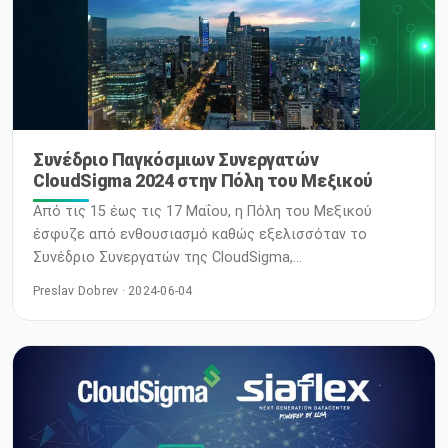
Συνέδριο Παγκόσμιων Συνεργατών
CloudSigma 2024 στην Πόλη του Μεξικού
Από τις 15 έως τις 17 Μαΐου, η Πόλη του Μεξικού
έσφυζε από ενθουσιασμό καθώς εξελισσόταν το
Συνέδριο Συνεργατών της CloudSigma,
προετοιμάζοντας το έδαφος για μια νέα εποχή
Preslav Dobrev · 2024-06-04
καινοτομίας και συνεργασίας στον κόσμο του cloud
computing. Μέσα στη ζωντανή ατμόσφαιρα ενός από τα
πολιτιστικά κέντρα της Λατινικής Αμερικής, ηγέτες του
κλάδου, λάτρεις της τεχνολογίας και πρωτοπόρες
επιχειρήσεις συγκεντρώθηκαν για να εξερευνήσουν τις
τελευταίες τάσεις και εξελίξεις