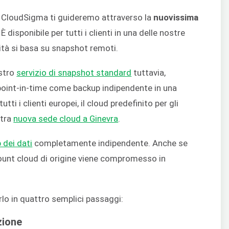
di CloudSigma ti guideremo attraverso la
nuovissima
 disponibile per tutti i clienti in una delle nostre
ità si basa su snapshot remoti.
ostro
servizio di snapshot standard
tuttavia,
 point-in-time come backup indipendente in una
ti i clienti europei, il cloud predefinito per gli
stra
nuova sede cloud a Ginevra
.
 dei dati
completamente indipendente. Anche se
account cloud di origine viene compromesso in
rlo in quattro semplici passaggi:
zione