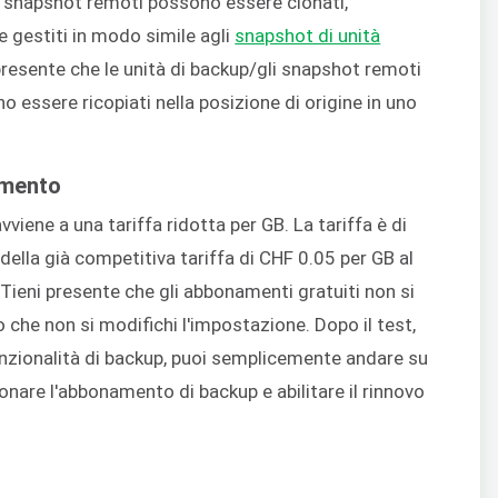
gli snapshot remoti possono essere clonati,
e gestiti in modo simile agli
snapshot di unità
resente che le unità di backup/gli snapshot remoti
essere ricopiati nella posizione di origine in uno
amento
viene a una tariffa ridotta per GB. La tariffa è di
della già competitiva tariffa di CHF 0.05 per GB al
. Tieni presente che gli abbonamenti gratuiti non si
he non si modifichi l'impostazione. Dopo il test,
funzionalità di backup, puoi semplicemente andare su
onare l'abbonamento di backup e abilitare il rinnovo