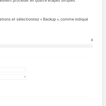
euvent procéder en quatre étapes simples :
cations et sélectionnez « Backup », comme indiqué