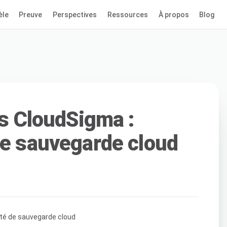
èle
Preuve
Perspectives
Ressources
À propos
Blog
ls CloudSigma :
de sauvegarde cloud