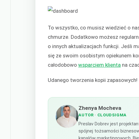
To wszystko, co musisz wiedzieć o na
chmurze. Dodatkowo możesz regularn
o innych aktualizacjach funkcji. Jeśli 
się ze swoim osobistym opiekunem ko
całodobowo
wsparciem klienta
na czac
Udanego tworzenia kopii zapasowych!
Zhenya Mocheva
AUTOR
· CLOUDSIGMA
Preslav Dobrev jest projekt
spójnej tożsamości biznesowe
kanałów marketingowych. Bieg