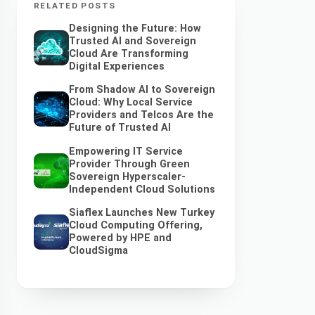
RELATED POSTS
Designing the Future: How
Trusted AI and Sovereign
Cloud Are Transforming
Digital Experiences
From Shadow AI to Sovereign
Cloud: Why Local Service
Providers and Telcos Are the
Future of Trusted AI
Empowering IT Service
Provider Through Green
Sovereign Hyperscaler-
Independent Cloud Solutions
Siaflex Launches New Turkey
Cloud Computing Offering,
Powered by HPE and
CloudSigma