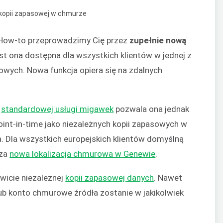
 How-to przeprowadzimy Cię przez
zupełnie nową
est ona dostępna dla wszystkich klientów w jednej z
rowych. Nowa funkcja opiera się na zdalnych
j
standardowej usługi migawek
pozwala ona jednak
int-in-time jako niezależnych kopii zapasowych w
a. Dla wszystkich europejskich klientów domyślną
sza
nowa lokalizacja chmurowa w Genewie
.
wicie niezależnej
kopii zapasowej danych
. Nawet
lub konto chmurowe źródła zostanie w jakikolwiek