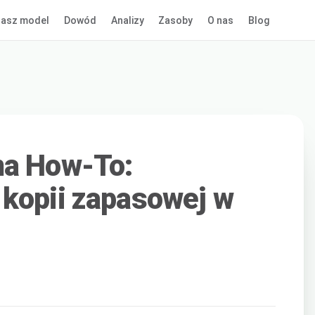
asz model
Dowód
Analizy
Zasoby
O nas
Blog
ma How-To:
kopii zapasowej w