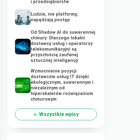
i przedsiębiorstw
Ludzie, nie platformy,
napędzają postęp
Od Shadow AI do suwerennej
chmury: Dlaczego lokalni
dostawcy usług i operatorzy
telekomunikacyjni są
przyszłością zaufanej
sztucznej inteligencji
Wzmocnienie pozycji
dostawców usług IT dzięki
ekologicznym, suwerennym i
niezależnym od
hiperskalerów rozwiązaniom
chmurowym
Wszystkie wpisy