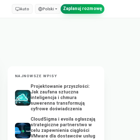
Zaplanuj rozmowę
Auto
Polski
NAJNOWSZE WPISY
Projektowanie przyszłości:
Jak zaufana sztuczna
inteligencja i chmura
suwerenna transformują
cyfrowe doświadczenia
CloudSigma i evoila ogłaszają
strategiczne partnerstwo w
celu zapewnienia ciągłości
VMware dla dostawców usług